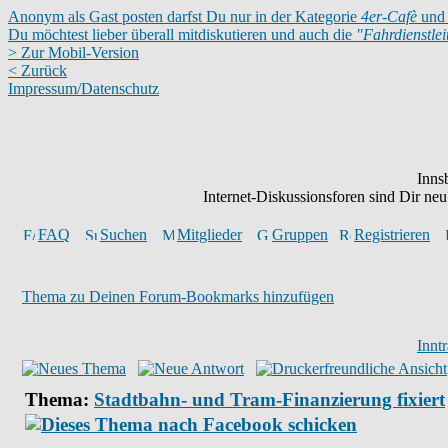
Anonym als Gast posten darfst Du nur in der Kategorie
4er-Cafè
und 
Du möchtest lieber überall mitdiskutieren und auch die
"Fahrdienstle
> Zur Mobil-Version
< Zurück
Impressum/Datenschutz
Inns
Internet-Diskussionsforen sind Dir n
FAQ
Suchen
Mitglieder
Gruppen
Registrieren
Thema zu Deinen Forum-Bookmarks hinzufügen
Innt
Thema:
Stadtbahn- und Tram-Finanzierung fixiert