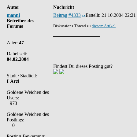
Autor
Nachricht
manni
Beitrag #4333
Erstellt:
21.10.2004 22:21
Betreiber des
Forums
Diskussions-Thread zu
diesem Artikel
.
Alter:
47
Dabei seit:
04.02.2004
Findest Du dieses Posting gut?
Stadt / Stadtteil:
I-Arzl
Goldene Weichen des
Users:
973
Goldene Weichen des
Postings:
0
Posting-Bewertung: