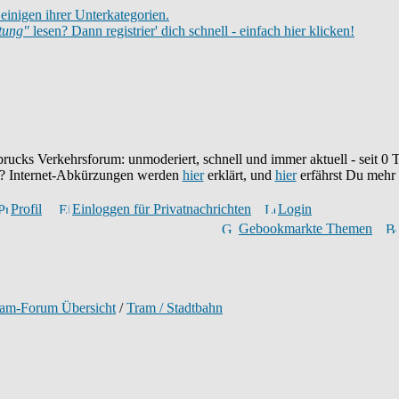
einigen ihrer Unterkategorien.
itung"
lesen? Dann registrier' dich schnell - einfach hier klicken!
brucks Verkehrsforum: unmoderiert, schnell und immer aktuell - seit
0
T
eu? Internet-Abkürzungen werden
hier
erklärt, und
hier
erfährst Du mehr
Profil
Einloggen für Privatnachrichten
Login
Gebookmarkte Themen
ram-Forum Übersicht
/
Tram / Stadtbahn