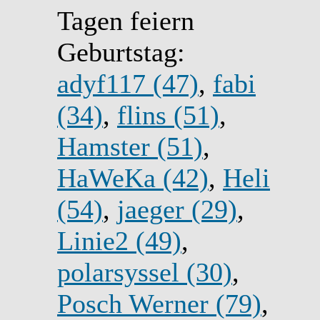
Tagen feiern
Geburtstag:
adyf117 (47)
,
fabi
(34)
,
flins (51)
,
Hamster (51)
,
HaWeKa (42)
,
Heli
(54)
,
jaeger (29)
,
Linie2 (49)
,
polarsyssel (30)
,
Posch Werner (79)
,