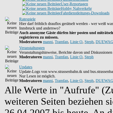
User-Reportagen
Hobby Nahverkehr
Fahrdienstleitungs-Downloads
Ratespiele
Hier darf fröhlich drauflos gerätselt werden - wer weiß wa
Innsbruck und anderswo?
Auch anonyme Gäste dürfen hier posten und miträtseln
registrieren zu müssen.
Moderatoren
manni
,
Tramfan
,
Linie O
,
Steph
,
DUEWAG
Veranstaltungen
Veranstaltungshinweise, Berichte davon und Diskussionen 
Moderatoren
manni
,
Tramfan
,
Linie O
,
Steph
Updates
Update-Logs von www.strassenbahn.tk und bus.strassenba
Nur Lesen ist möglich.
Moderatoren
manni
,
Tramfan
,
Linie O
,
Steph
,
DUEWAG
Alle Werte in "Aufrufe" (Zu
weiteren Seiten beziehen s
26.04.2007 bis heute. An 