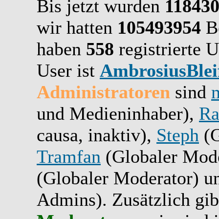
Bis jetzt wurden
11843
wir hatten
105493954
Be
haben
558
registrierte U
User ist
AmbrosiusBlei
Administratoren
sind
und Medieninhaber),
Ra
causa, inaktiv),
Steph
(G
Tramfan
(Globaler Mode
(Globaler Moderator) 
Admins). Zusätzlich gib