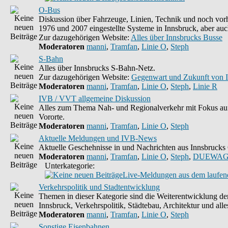
O-Bus
Diskussion über Fahrzeuge, Linien, Technik und noch vorh
1976 und 2007 eingestellte Systeme in Innsbruck, aber auc
Zur dazugehörigen Website:
Alles über Innsbrucks Busse
Moderatoren
manni
,
Tramfan
,
Linie O
,
Steph
S-Bahn
Alles über Innsbrucks S-Bahn-Netz.
Zur dazugehörigen Website:
Gegenwart und Zukunft von 
Moderatoren
manni
,
Tramfan
,
Linie O
,
Steph
,
Linie R
IVB / VVT allgemeine Diskussion
Alles zum Thema Nah- und Regionalverkehr mit Fokus auf
Vororte.
Moderatoren
manni
,
Tramfan
,
Linie O
,
Steph
Aktuelle Meldungen und IVB-News
Aktuelle Geschehnisse in und Nachrichten aus Innsbruck
Moderatoren
manni
,
Tramfan
,
Linie O
,
Steph
,
DUEWAG
Unterkategorie:
Live-Meldungen aus dem laufend
Verkehrspolitik und Stadtentwicklung
Themen in dieser Kategorie sind die Weiterentwicklung d
Innsbruck, Verkehrspolitik, Städtebau, Architektur und alle
Moderatoren
manni
,
Tramfan
,
Linie O
,
Steph
Sonstige Eisenbahnen