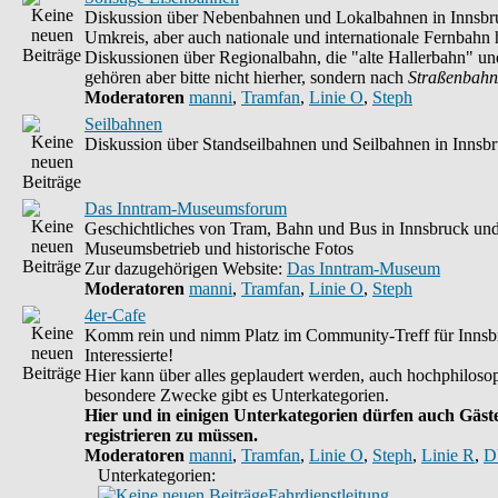
Diskussion über Nebenbahnen und Lokalbahnen in Innsbr
Umkreis, aber auch nationale und internationale Fernbahn h
Diskussionen über Regionalbahn, die "alte Hallerbahn" un
gehören aber bitte nicht hierher, sondern nach
Straßenbahn
Moderatoren
manni
,
Tramfan
,
Linie O
,
Steph
Seilbahnen
Diskussion über Standseilbahnen und Seilbahnen in Innsb
Das Inntram-Museumsforum
Geschichtliches von Tram, Bahn und Bus in Innsbruck un
Museumsbetrieb und historische Fotos
Zur dazugehörigen Website:
Das Inntram-Museum
Moderatoren
manni
,
Tramfan
,
Linie O
,
Steph
4er-Cafe
Komm rein und nimm Platz im Community-Treff für Innsb
Interessierte!
Hier kann über alles geplaudert werden, auch hochphilosop
besondere Zwecke gibt es Unterkategorien.
Hier und in einigen Unterkategorien dürfen auch Gäste
registrieren zu müssen.
Moderatoren
manni
,
Tramfan
,
Linie O
,
Steph
,
Linie R
,
D
Unterkategorien:
Fahrdienstleitung