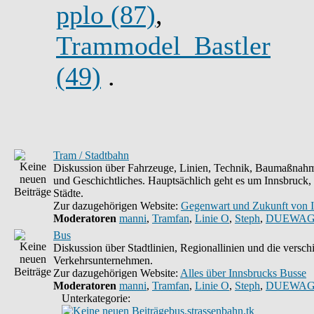
pplo (87)
,
Trammodel_Bastler
(49)
.
Tram / Stadtbahn
Diskussion über Fahrzeuge, Linien, Technik, Baumaßnahm
und Geschichtliches. Hauptsächlich geht es um Innsbruck,
Städte.
Zur dazugehörigen Website:
Gegenwart und Zukunft von 
Moderatoren
manni
,
Tramfan
,
Linie O
,
Steph
,
DUEWAG
Bus
Diskussion über Stadtlinien, Regionallinien und die versc
Verkehrsunternehmen.
Zur dazugehörigen Website:
Alles über Innsbrucks Busse
Moderatoren
manni
,
Tramfan
,
Linie O
,
Steph
,
DUEWAG
Unterkategorie:
bus.strassenbahn.tk