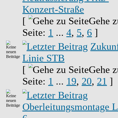
Konzert-Straße
[
Gehe z
Seite:
1
...
4
,
5
,
6
]
Zukunf
Linie STB
[
Gehe z
Seite:
1
...
19
,
20
,
21
]
Oberleitungsmontage L