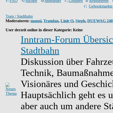
FAQ
Suchen
Mitglieder
Gruppen
Registrieren
Gebookmarkte
Tram / Stadtbahn
Moderatoren
:
manni
,
Tramfan
,
Linie O
,
Steph
,
DUEWAG 240
User derzeit online in dieser Kategorie: Keine
Inntram-Forum Übersic
Stadtbahn
Diskussion über Fahrze
Technik, Baumaßnahme
Visionäres und Geschich
Hauptsächlich geht es 
aber auch um andere St