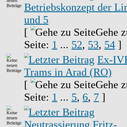
Betriebskonzept der Li
und 5
[
Gehe z
Seite:
1
...
52
,
53
,
54
]
Ex-IV
Trams in Arad (RO)
[
Gehe z
Seite:
1
...
5
,
6
,
7
]
Neutrassierung Fritz-