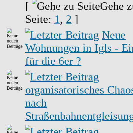
[
Gehe z
Seite:
1
,
2
]
Neue
Wohnungen in Igls - Ei
für die 6er ?
organisatorisches Chao
nach
Straßenbahnentgleisun