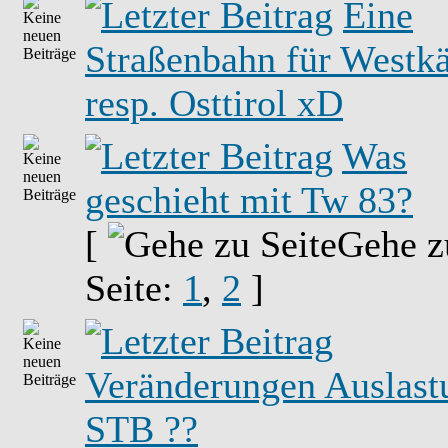
Eine
Straßenbahn für Westk
resp. Osttirol xD
Was
geschieht mit Tw 83?
[
Gehe z
Seite:
1
,
2
]
Veränderungen Auslast
STB ??