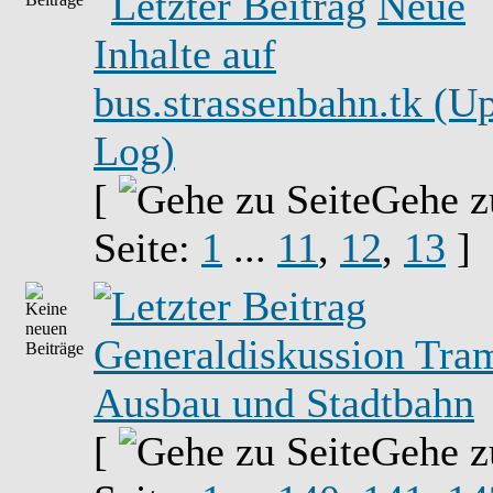
Neue
Inhalte auf
bus.strassenbahn.tk (U
Log)
[
Gehe z
Seite:
1
...
11
,
12
,
13
]
Generaldiskussion Tra
Ausbau und Stadtbahn
[
Gehe z