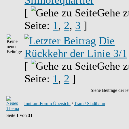
Sillhöfequartier
[
Gehe z
Seite:
1
,
2
,
3
]
Die
Rückkehr der Linie 3/1
[
Gehe z
Seite:
1
,
2
]
Siehe Beiträge der le
Inntram-Forum Übersicht
/
Tram / Stadtbahn
Seite
1
von
31