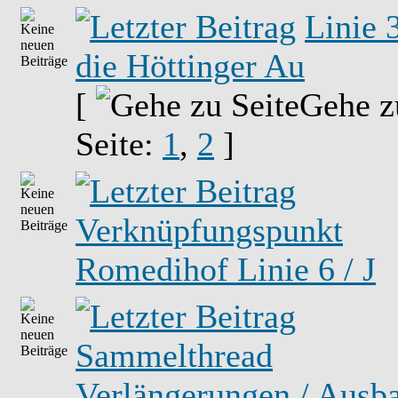
Linie 3
die Höttinger Au
[
Gehe z
Seite:
1
,
2
]
Verknüpfungspunkt
Romedihof Linie 6 / J
Sammelthread
Verlängerungen / Ausb