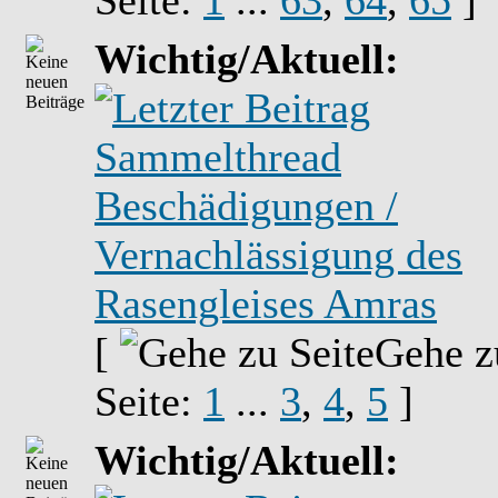
Seite:
1
...
63
,
64
,
65
]
Wichtig/Aktuell:
Sammelthread
Beschädigungen /
Vernachlässigung des
Rasengleises Amras
[
Gehe z
Seite:
1
...
3
,
4
,
5
]
Wichtig/Aktuell: