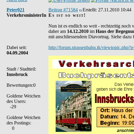
Peter021
Beitrag #71584
Erstellt:
27.11.2010 10:44
VerkehrsministerIn
Es ist so weit!
Nun ist es endlich so weit - rechtzeitig noc
daher am
14.12.2010
im
Haus der Begegnu
mit anschliessendem Diavortrag. Siehe dazu f
Dabei seit:
http://forum.strassenbahn.tk/viewtopic.php
04.09.2004
Stadt / Stadtteil:
Innsbruck
Bewertungen:0
Goldene Weichen
des Users:
-29
Goldene Weichen
des Postings:
0