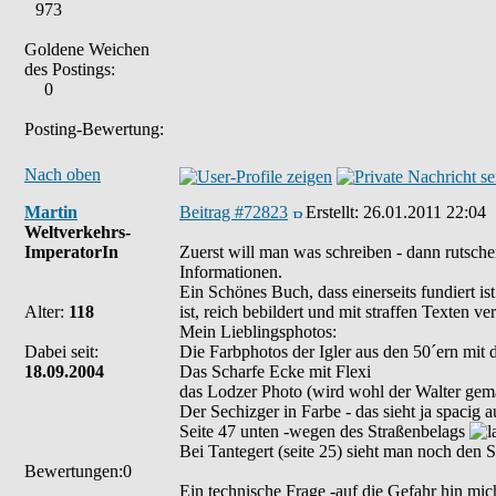
973
Goldene Weichen
des Postings:
0
Posting-Bewertung:
Nach oben
Martin
Beitrag #72823
Erstellt:
26.01.2011 22:04
Weltverkehrs-
ImperatorIn
Zuerst will man was schreiben - dann rutsche
Informationen.
Ein Schönes Buch, dass einerseits fundiert is
Alter:
118
ist, reich bebildert und mit straffen Texten ver
Mein Lieblingsphotos:
Dabei seit:
Die Farbphotos der Igler aus den 50´ern mit
18.09.2004
Das Scharfe Ecke mit Flexi
das Lodzer Photo (wird wohl der Walter gem
Der Sechizger in Farbe - das sieht ja spacig a
Seite 47 unten -wegen des Straßenbelags
Bei Tantegert (seite 25) sieht man noch den
Bewertungen:0
Ein technische Frage -auf die Gefahr hin mic