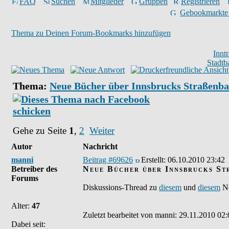
FAQ
Suchen
Mitglieder
Gruppen
Registrieren
Gebookmarkte
Thema zu Deinen Forum-Bookmarks hinzufügen
Innt
Stadtb
Thema:
Neue Bücher über Innsbrucks Straßenb
Gehe zu Seite
1
,
2
Weiter
Autor
Nachricht
manni
Beitrag #69626
Erstellt:
06.10.2010 23:42
Betreiber des
Neue Bücher über Innsbrucks S
Forums
Diskussions-Thread zu
diesem
und
diesem
Ne
Alter:
47
Zuletzt bearbeitet von manni: 29.11.2010 02:
Dabei seit: