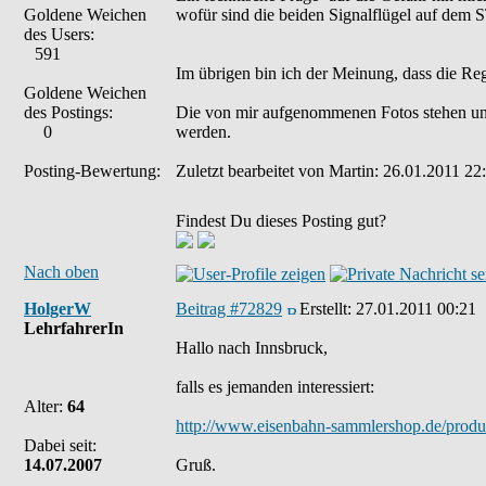
Goldene Weichen
wofür sind die beiden Signalflügel auf dem 
des Users:
591
Im übrigen bin ich der Meinung, dass die Re
Goldene Weichen
des Postings:
Die von mir aufgenommenen Fotos stehen un
0
werden.
Posting-Bewertung:
Zuletzt bearbeitet von Martin: 26.01.2011 22:
Findest Du dieses Posting gut?
Nach oben
HolgerW
Beitrag #72829
Erstellt:
27.01.2011 00:21
LehrfahrerIn
Hallo nach Innsbruck,
falls es jemanden interessiert:
Alter:
64
http://www.eisenbahn-sammlershop.de/produ
Dabei seit:
14.07.2007
Gruß.