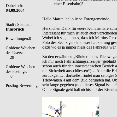
einer Eisenbahn)?
Dabei seit:
04.09.2004
Hallo Martin, hallo liebe Forengemeinde,
Stadt / Stadtteil:
Herzlichen Dank für euere Kommentare zum B
Innsbruck
Interessant für mich ist auch euer verschied
Wobei ich sagen muss, dass ich Martins Ge
Bewertungen:0
Foto des Sechzigers in dieser Lackierung ges
dazu wo es ja immer hiess das Fahrzeug war 
Goldene Weichen
des Users:
Zu den erwähnten „Blinkern“ des Triebwagens
-29
ich mir noch Fahrrichtungsanzeiger (geblinkt
schon auch für den innerstädtischen Betrieb
Goldene Weichen
mit Sicherheit ausschliessen*)… Aber die Erk
des Postings:
zurückgeht… dortselbst findet man selbiges 
0
Triebwagen 4 auf dem Bild befunden hat. Übr
sehr lange gegeben (und dieses Signal ist au
Posting-Bewertung:
Ohne Signale geht halt nichts auf der Eisen