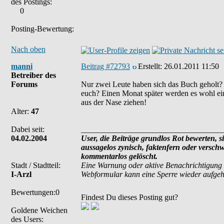
des Postings:
0
Posting-Bewertung:
Nach oben
manni
Beitrag #72793
Erstellt:
26.01.2011 11:50
Betreiber des
Forums
Nur zwei Leute haben sich das Buch geholt? K
euch? Einen Monat später werden es wohl eini
aus der Nase ziehen!
Alter:
47
Dabei seit:
___________________________________
04.02.2004
User, die Beiträge grundlos Rot bewerten, si
aussagelos zynisch, faktenfern oder versch
kommentarlos gelöscht.
Stadt / Stadtteil:
Eine Warnung oder aktive Benachrichtigung 
I-Arzl
Webformular kann eine Sperre wieder aufge
Bewertungen:0
Findest Du dieses Posting gut?
Goldene Weichen
des Users: