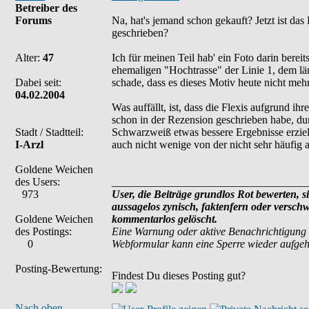
Betreiber des
Forums
Na, hat's jemand schon gekauft? Jetzt ist da
geschrieben?
Alter:
47
Ich für meinen Teil hab' ein Foto darin berei
ehemaligen "Hochtrasse" der Linie 1, dem län
Dabei seit:
schade, dass es dieses Motiv heute nicht mehr
04.02.2004
Was auffällt, ist, dass die Flexis aufgrund i
schon in der Rezension geschrieben habe, d
Stadt / Stadtteil:
Schwarzweiß etwas bessere Ergebnisse erziele
I-Arzl
auch nicht wenige von der nicht sehr häufig a
Goldene Weichen
des Users:
___________________________________
973
User, die Beiträge grundlos Rot bewerten, si
aussagelos zynisch, faktenfern oder versch
Goldene Weichen
kommentarlos gelöscht.
des Postings:
Eine Warnung oder aktive Benachrichtigung 
0
Webformular kann eine Sperre wieder aufge
Posting-Bewertung:
Findest Du dieses Posting gut?
Nach oben