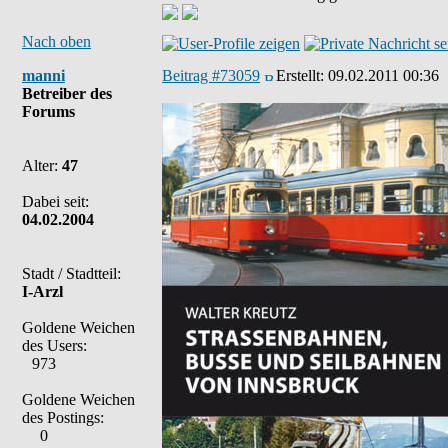
Nach oben
manni
Beitrag #73059
Erstellt:
09.02.2011 00:36
Betreiber des
Forums
Alter:
47
Dabei seit:
04.02.2004
Stadt / Stadtteil:
I-Arzl
Goldene Weichen
des Users:
973
Goldene Weichen
des Postings:
0