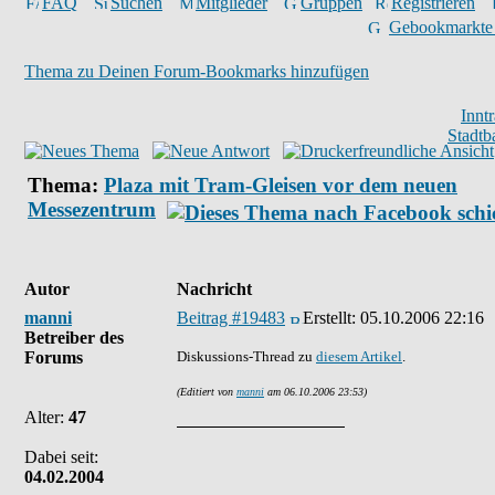
FAQ
Suchen
Mitglieder
Gruppen
Registrieren
Gebookmarkte
Thema zu Deinen Forum-Bookmarks hinzufügen
Innt
Stadtb
Thema:
Plaza mit Tram-Gleisen vor dem neuen
Messezentrum
Autor
Nachricht
manni
Beitrag #19483
Erstellt:
05.10.2006 22:16
Betreiber des
Forums
Diskussions-Thread zu
diesem Artikel
.
(Editiert von
manni
am 06.10.2006 23:53)
Alter:
47
Dabei seit:
04.02.2004