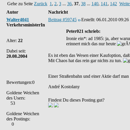
Gehe zu Seite
Zurück
1
,
2
,
3
...
36
,
37
,
38
...
140
,
141
,
142
Weite
Autor
Nachricht
Walter4041
Beitrag #59745
Erstellt:
06.01.2010 09:26
VerkehrsministerIn
Peter021 schrieb:
Ironie ein*: ad 1985: ja, aber wa
Alter:
22
erinnert mich das nur heute
Dabei seit:
Es ist eben das Wesen einer Kaufoption, daß 
20.08.2004
Mit Chaos hat das rein gar nichts zu tun.
Einer Straßenbahn und einer Aktie darf man
Bewertungen:0
André Kostolany
Goldene Weichen
des Users:
Findest Du dieses Posting gut?
53
Goldene Weichen
des Postings:
0