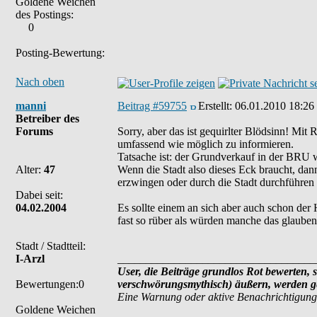
Goldene Weichen
des Postings:
0
Posting-Bewertung:
Nach oben
manni
Beitrag #59755
Erstellt:
06.01.2010 18:26
Betreiber des
Forums
Sorry, aber das ist gequirlter Blödsinn! Mit
umfassend wie möglich zu informieren.
Tatsache ist: der Grundverkauf in der BRU w
Alter:
47
Wenn die Stadt also dieses Eck braucht, dann 
erzwingen oder durch die Stadt durchführen l
Dabei seit:
04.02.2004
Es sollte einem an sich aber auch schon der
fast so rüber als würden manche das glaube
Stadt / Stadtteil:
I-Arzl
___________________________________
User, die Beiträge grundlos Rot bewerten, s
Bewertungen:0
verschwörungsmythisch) äußern, werden ge
Eine Warnung oder aktive Benachrichtigung
Goldene Weichen