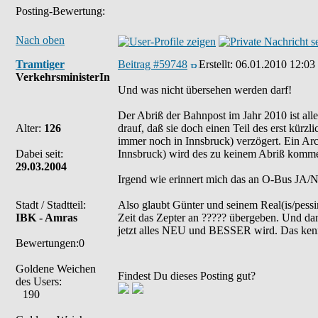
Posting-Bewertung:
Nach oben
Tramtiger
Beitrag #59748
Erstellt:
06.01.2010 12:03
VerkehrsministerIn
Und was nicht übersehen werden darf!
Der Abriß der Bahnpost im Jahr 2010 ist alle
Alter:
126
drauf, daß sie doch einen Teil des erst kür
immer noch in Innsbruck) verzögert. Ein Ar
Dabei seit:
Innsbruck) wird des zu keinem Abriß komme
29.03.2004
Irgend wie erinnert mich das an O-Bus JA
Stadt / Stadtteil:
Also glaubt Günter und seinem Real(is/pessi
IBK - Amras
Zeit das Zepter an ????? übergeben. Und da
jetzt alles NEU und BESSER wird. Das ken
Bewertungen:0
Goldene Weichen
Findest Du dieses Posting gut?
des Users:
190