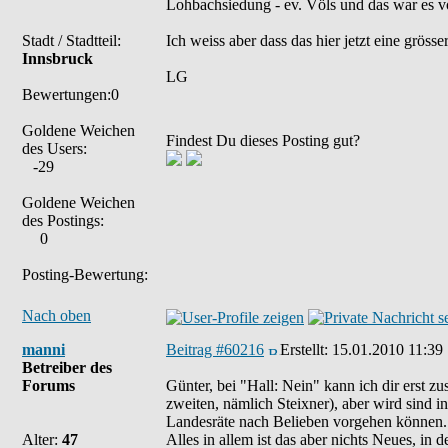
Lohbachsiedung - ev. Völs und das war es vo
Stadt / Stadtteil:
Ich weiss aber dass das hier jetzt eine grös
Innsbruck
LG
Bewertungen:0
Goldene Weichen
Findest Du dieses Posting gut?
des Users:
-29
Goldene Weichen
des Postings:
0
Posting-Bewertung:
Nach oben
manni
Beitrag #60216
Erstellt:
15.01.2010 11:39
Betreiber des
Forums
Günter, bei "Hall: Nein" kann ich dir erst z
zweiten, nämlich Steixner), aber wird sind i
Landesräte nach Belieben vorgehen können.
Alter:
47
Alles in allem ist das aber nichts Neues, in 