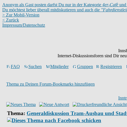
Anonym als Gast posten darfst Du nur in der Kategorie
4er-Cafè
und 
Du möchtest lieber überall mitdiskutieren und auch die
"Fahrdienstle
> Zur Mobil-Version
< Zurück
Impressum/Datenschutz
Inns
Internet-Diskussionsforen sind Dir n
FAQ
Suchen
Mitglieder
Gruppen
Registrieren
Thema zu Deinen Forum-Bookmarks hinzufügen
Innt
Thema:
Generaldiskussion Tram-Ausbau und Sta