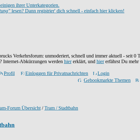
einigen ihrer Unterkategorien.
itung"
lesen? Dann registrier' dich schnell - einfach hier klicken!
brucks Verkehrsforum: unmoderiert, schnell und immer aktuell - seit
0
T
eu? Internet-Abkürzungen werden
hier
erklärt, und
hier
erfährst Du mehr
Profil
Einloggen für Privatnachrichten
Login
Gebookmarkte Themen
ram-Forum Übersicht
/
Tram / Stadtbahn
dtbahn