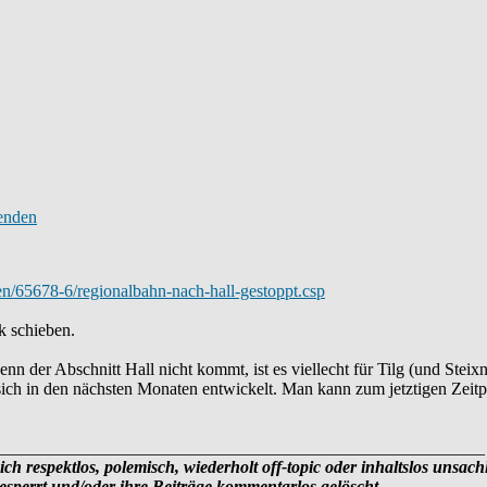
ten/65678-6/regionalbahn-nach-hall-gestoppt.csp
k schieben.
nn der Abschnitt Hall nicht kommt, ist es viellecht für Tilg (und Stei
ich in den nächsten Monaten entwickelt. Man kann zum jetztigen Zeitp
________________________________________________________
ich respektlos, polemisch, wiederholt off-topic oder inhaltslos unsach
sperrt und/oder ihre Beiträge kommentarlos gelöscht.