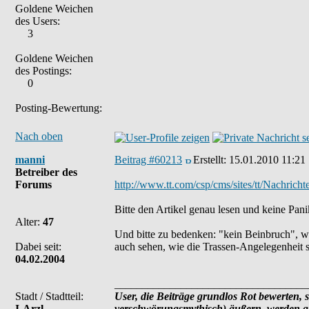
Goldene Weichen
des Users:
3
Goldene Weichen
des Postings:
0
Posting-Bewertung:
Nach oben
manni
Beitrag #60213
Erstellt:
15.01.2010 11:21
Betreiber des
Forums
http://www.tt.com/csp/cms/sites/tt/Nachrich
Bitte den Artikel genau lesen und keine Pani
Alter:
47
Und bitte zu bedenken: "kein Beinbruch", we
Dabei seit:
auch sehen, wie die Trassen-Angelegenheit s
04.02.2004
___________________________________
Stadt / Stadtteil:
User, die Beiträge grundlos Rot bewerten, s
I-Arzl
verschwörungsmythisch) äußern, werden ge