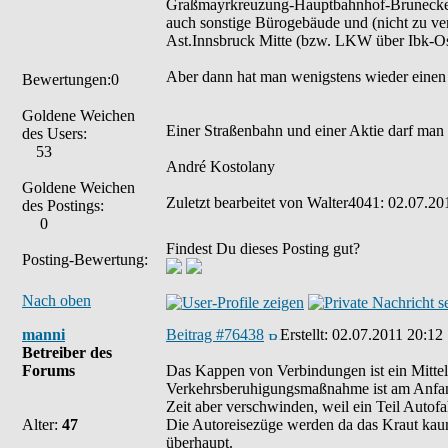
Graßmayrkreuzung-Hauptbahnhof-Bruneckerst
auch sonstige Bürogebäude und (nicht zu ver
Ast.Innsbruck Mitte (bzw. LKW über Ibk-Os
Aber dann hat man wenigstens wieder einen 
Bewertungen:0
Goldene Weichen
Einer Straßenbahn und einer Aktie darf man
des Users:
53
André Kostolany
Goldene Weichen
Zuletzt bearbeitet von Walter4041: 02.07.20
des Postings:
0
Findest Du dieses Posting gut?
Posting-Bewertung:
Nach oben
manni
Beitrag #76438
Erstellt:
02.07.2011 20:12
Betreiber des
Forums
Das Kappen von Verbindungen ist ein Mittel
Verkehrsberuhigungsmaßnahme ist am Anfang
Zeit aber verschwinden, weil ein Teil Autofa
Alter:
47
Die Autoreisezüge werden da das Kraut kaum
überhaupt.