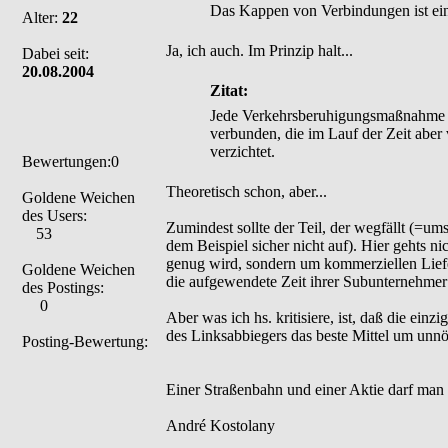
Das Kappen von Verbindungen ist ein 
Alter:
22
Ja, ich auch. Im Prinzip halt...
Dabei seit:
20.08.2004
Zitat:
Jede Verkehrsberuhigungsmaßnahme i
verbunden, die im Lauf der Zeit aber
verzichtet.
Bewertungen:0
Theoretisch schon, aber...
Goldene Weichen
des Users:
Zumindest sollte der Teil, der wegfällt (=ums
53
dem Beispiel sicher nicht auf). Hier gehts ni
genug wird, sondern um kommerziellen Lief
Goldene Weichen
die aufgewendete Zeit ihrer Subunternehmer
des Postings:
0
Aber was ich hs. kritisiere, ist, daß die ein
des Linksabbiegers das beste Mittel um unn
Posting-Bewertung:
Einer Straßenbahn und einer Aktie darf man
André Kostolany