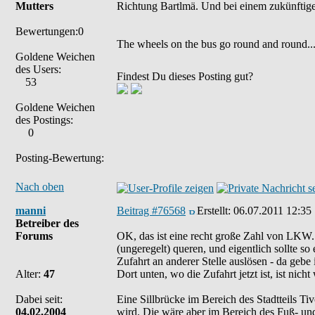
Mutters
Richtung Bartlmä. Und bei einem zukünfti
Bewertungen:0
The wheels on the bus go round and round...
Goldene Weichen
des Users:
Findest Du dieses Posting gut?
53
Goldene Weichen
des Postings:
0
Posting-Bewertung:
Nach oben
manni
Beitrag #76568
Erstellt:
06.07.2011 12:35
Betreiber des
Forums
OK, das ist eine recht große Zahl von LKW. 
(ungeregelt) queren, und eigentlich sollte s
Zufahrt an anderer Stelle auslösen - da gebe 
Alter:
47
Dort unten, wo die Zufahrt jetzt ist, ist nic
Dabei seit:
Eine Sillbrücke im Bereich des Stadtteils Ti
04.02.2004
wird. Die wäre aber im Bereich des Fuß- und