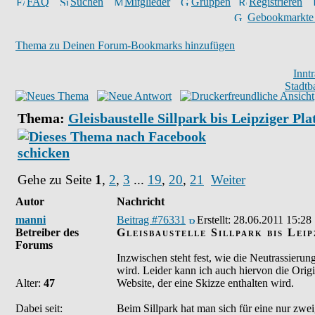
FAQ
Suchen
Mitglieder
Gruppen
Registrieren
Gebookmarkte
Thema zu Deinen Forum-Bookmarks hinzufügen
Innt
Stadtb
Thema:
Gleisbaustelle Sillpark bis Leipziger Pla
Gehe zu Seite
1
,
2
,
3
...
19
,
20
,
21
Weiter
Autor
Nachricht
manni
Beitrag #76331
Erstellt:
28.06.2011 15:28
Betreiber des
Gleisbaustelle Sillpark bis Lei
Forums
Inzwischen steht fest, wie die Neutrassierun
wird. Leider kann ich auch hiervon die Origi
Alter:
47
Website, der eine Skizze enthalten wird.
Dabei seit:
Beim Sillpark hat man sich für eine nur zwei