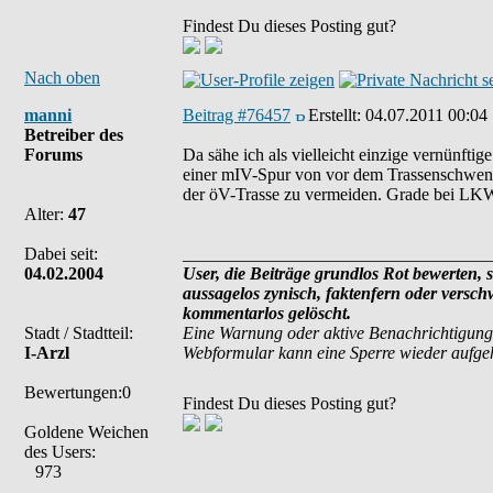
Findest Du dieses Posting gut?
Nach oben
manni
Beitrag #76457
Erstellt:
04.07.2011 00:04
Betreiber des
Forums
Da sähe ich als vielleicht einzige vernünfti
einer mIV-Spur von vor dem Trassenschwenk
der öV-Trasse zu vermeiden. Grade bei LKW w
Alter:
47
Dabei seit:
___________________________________
04.02.2004
User, die Beiträge grundlos Rot bewerten, si
aussagelos zynisch, faktenfern oder versc
kommentarlos gelöscht.
Stadt / Stadtteil:
Eine Warnung oder aktive Benachrichtigung
I-Arzl
Webformular kann eine Sperre wieder aufg
Bewertungen:0
Findest Du dieses Posting gut?
Goldene Weichen
des Users:
973