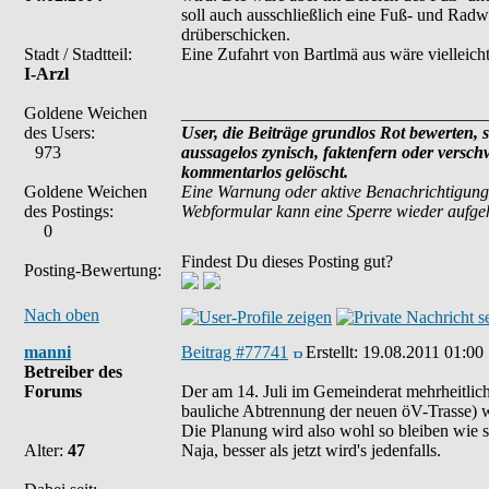
soll auch ausschließlich eine Fuß- und Ra
drüberschicken.
Stadt / Stadtteil:
Eine Zufahrt von Bartlmä aus wäre vielleicht
I-Arzl
Goldene Weichen
___________________________________
des Users:
User, die Beiträge grundlos Rot bewerten, si
973
aussagelos zynisch, faktenfern oder versc
kommentarlos gelöscht.
Goldene Weichen
Eine Warnung oder aktive Benachrichtigung
des Postings:
Webformular kann eine Sperre wieder aufg
0
Findest Du dieses Posting gut?
Posting-Bewertung:
Nach oben
manni
Beitrag #77741
Erstellt:
19.08.2011 01:00
Betreiber des
Forums
Der am 14. Juli im Gemeinderat mehrheitlic
bauliche Abtrennung der neuen öV-Trasse) w
Die Planung wird also wohl so bleiben wie si
Alter:
47
Naja, besser als jetzt wird's jedenfalls.