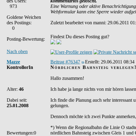
des Users:
kommentarlos gelöscht.
973
Eine Warnung oder aktive Benachrichtigung
Webformular kann eine Sperre wieder aufg
Goldene Weichen
des Postings:
Zuletzt bearbeitet von manni: 29.06.2011 01:
0
Findest Du dieses Posting gut?
Posting-Bewertung:
Nach oben
Mazze
Beitrag #76347
Erstellt:
29.06.2011 08:34
KontrollorIn
Nördlichen Bahnsteig verlegen
Hallo zusammen!
Alter:
46
Ich habe ja lange nichts von mir hören lasse
Dabei seit:
Ich finde die Planung auch sehr interessant u
25.01.2008
gelungen.
Dennoch möchte ich zwei Punkte anmerken, b
*) Wenn die Regionalbahn die Linie O stadte
Bewertungen:0
nördlichen Bahnsteig zwischen Gleis 1 und G