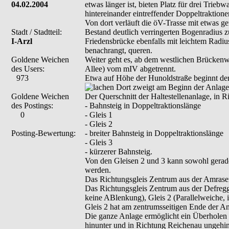
04.02.2004
etwas länger ist, bieten Platz für drei Tri
hintereinander eintreffender Doppeltraktion
Von dort verläuft die öV-Trasse mit etwas g
Stadt / Stadtteil:
Bestand deutlich verringerten Bogenradius z
I-Arzl
Friedensbrücke ebenfalls mit leichtem Radiu
benachrangt, queren.
Goldene Weichen
Weiter geht es, ab dem westlichen Brückenw
des Users:
Allee) vom mIV abgetrennt.
973
Etwa auf Höhe der Hunoldstraße beginnt der 
Dort zweigt am Beginn der Anlage vo
Goldene Weichen
Der Querschnitt der Haltestellenanlage, in 
des Postings:
- Bahnsteig in Doppeltraktionslänge
0
- Gleis 1
- Gleis 2
Posting-Bewertung:
- breiter Bahnsteig in Doppeltraktionslänge
- Gleis 3
- kürzerer Bahnsteig.
Von den Gleisen 2 und 3 kann sowohl geradea
werden.
Das Richtungsgleis Zentrum aus der Amraser 
Das Richtungsgleis Zentrum aus der Defregger
keine ABlenkung), Gleis 2 (Parallelweiche, 
Gleis 2 hat am zentrumsseitigen Ende der An
Die ganze Anlage ermöglicht ein Überholen 
hinunter und in Richtung Reichenau ungehin