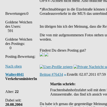
ÖPNV-Achsen nicht mehr. Also bräuchte man
*)Rechtsabbieger in die Etzelstraße können i
Bewertungen:0
Geradeausverkehr in die MUS das unterbindet
Goldene Weichen
des Users:
Im übrigen bin ich der Meinung, dass die Re
591
Die von mir aufgenommenen Fotos stehen u
Goldene Weichen
werden.
des Postings:
0
Findest Du dieses Posting gut?
Posting-Bewertung:
Nach oben
Walter4041
Beitrag #76434
Erstellt:
02.07.2011 07:59
VerkehrsministerIn
Martin schrieb:
Frachtenbahnhofzufahrt soll mit dem
Alter:
22
Amraserstraße. das find ich ansich ve
Dabei seit:
Da habe ich genau die gegenteilige Meinung.
20.08.2004