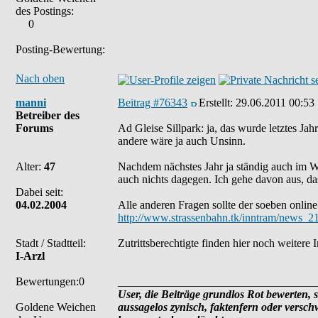
des Postings:
0
Posting-Bewertung:
Nach oben
manni
Beitrag #76343
Erstellt:
29.06.2011 00:53
Betreiber des
Forums
Ad Gleise Sillpark: ja, das wurde letztes Jah
andere wäre ja auch Unsinn.
Alter:
47
Nachdem nächstes Jahr ja ständig auch im Wes
auch nichts dagegen. Ich gehe davon aus, d
Dabei seit:
04.02.2004
Alle anderen Fragen sollte der soeben online
http://www.strassenbahn.tk/inntram/news_2
Stadt / Stadtteil:
Zutrittsberechtigte finden hier noch weitere
I-Arzl
Bewertungen:0
___________________________________
User, die Beiträge grundlos Rot bewerten, si
Goldene Weichen
aussagelos zynisch, faktenfern oder versc