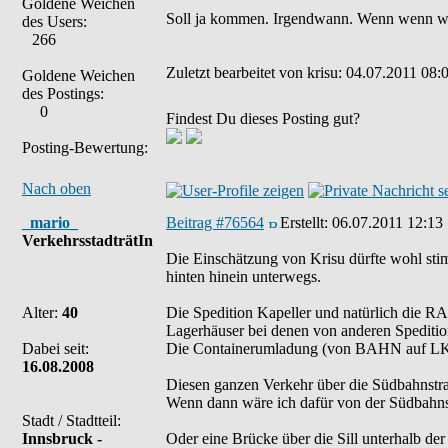
Goldene Weichen
Soll ja kommen. Irgendwann. Wenn wenn w
des Users:
266
Zuletzt bearbeitet von krisu: 04.07.2011 08:
Goldene Weichen
des Postings:
0
Findest Du dieses Posting gut?
Posting-Bewertung:
Nach oben
_mario_
Beitrag #76564
Erstellt:
06.07.2011 12:13
VerkehrsstadträtIn
Die Einschätzung von Krisu dürfte wohl sti
hinten hinein unterwegs.
Alter:
40
Die Spedition Kapeller und natürlich die R
Lagerhäuser bei denen von anderen Speditio
Dabei seit:
Die Containerumladung (von BAHN auf LKW)
16.08.2008
Diesen ganzen Verkehr über die Südbahnstraß
Wenn dann wäre ich dafür von der Südbahns
Stadt / Stadtteil:
Innsbruck -
Oder eine Brücke über die Sill unterhalb d