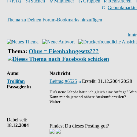
FAQ
Suchen
Mitglieder
Gruppen
Registrieren
Gebookmarkte
Thema zu Deinen Forum-Bookmarks hinzufügen
Innt
Thema:
Obus = Eisenbahngesetz???
Autor
Nachricht
Trollifan
Beitrag #6525
Erstellt:
31.12.2004 20:28
PassagierIn
Für's neue Jahr,da hätte ich gleich eine Anfrage? Wa
Kann mir da jemand nähere Auskunft erteilen?
Walter.
Dabei seit:
18.12.2004
Findest Du dieses Posting gut?