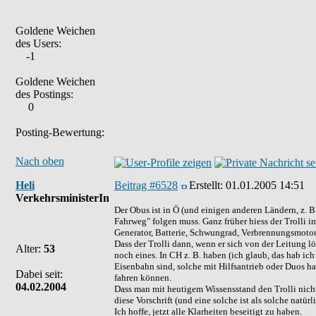
Goldene Weichen
des Users:
-1
Goldene Weichen
des Postings:
0
Posting-Bewertung:
Nach oben
Heli
Beitrag #6528
Erstellt:
01.01.2005 14:51
VerkehrsministerIn
Der Obus ist in Ö (und einigen anderen Ländern, z. 
Fahrweg" folgen muss. Ganz früher hiess der Trolli 
Generator, Batterie, Schwungrad, Verbrennungsmotor -
Dass der Trolli dann, wenn er sich von der Leitung l
Alter:
53
noch eines. In CH z. B. haben (ich glaub, das hab ic
Eisenbahn sind, solche mit Hilfsantrieb oder Duos h
Dabei seit:
fahren können.
04.02.2004
Dass man mit heutigem Wissensstand den Trolli nicht
diese Vorschrift (und eine solche ist als solche natür
Ich hoffe, jetzt alle Klarheiten beseitigt zu haben.