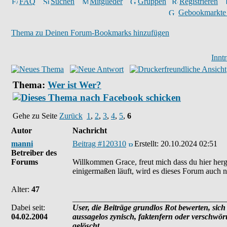
FAQ
Suchen
Mitglieder
Gruppen
Registrieren
Gebookmarkte
Thema zu Deinen Forum-Bookmarks hinzufügen
Innt
Thema:
Wer ist Wer?
Gehe zu Seite
Zurück
1
,
2
,
3
,
4
,
5
,
6
Autor
Nachricht
manni
Beitrag #120310
Erstellt:
20.10.2024 02:51
Betreiber des
Forums
Willkommen Grace, freut mich dass du hier her
einigermaßen läuft, wird es dieses Forum auch 
Alter:
47
______________________________________
Dabei seit:
User, die Beiträge grundlos Rot bewerten, sich 
04.02.2004
aussagelos zynisch, faktenfern oder verschwö
gelöscht.