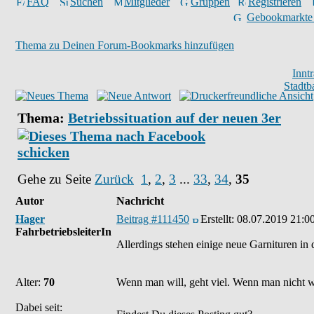
FAQ
Suchen
Mitglieder
Gruppen
Registrieren
Gebookmarkte
Thema zu Deinen Forum-Bookmarks hinzufügen
Innt
Stadtb
Thema:
Betriebssituation auf der neuen 3er
Gehe zu Seite
Zurück
1
,
2
,
3
...
33
,
34
,
35
Autor
Nachricht
Hager
Beitrag #111450
Erstellt:
08.07.2019 21:0
FahrbetriebsleiterIn
Allerdings stehen einige neue Garnituren in
Alter:
70
Wenn man will, geht viel. Wenn man nicht wil
Dabei seit: