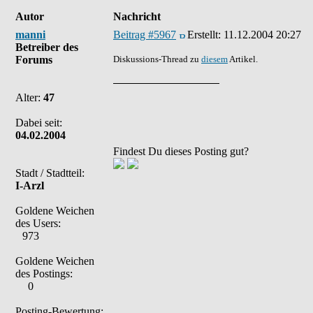
Autor
Nachricht
manni
Beitrag #5967
Erstellt:
11.12.2004 20:27
Betreiber des
Forums
Diskussions-Thread zu
diesem
Artikel.
Alter:
47
Dabei seit:
04.02.2004
Findest Du dieses Posting gut?
Stadt / Stadtteil:
I-Arzl
Goldene Weichen
des Users:
973
Goldene Weichen
des Postings:
0
Posting-Bewertung: