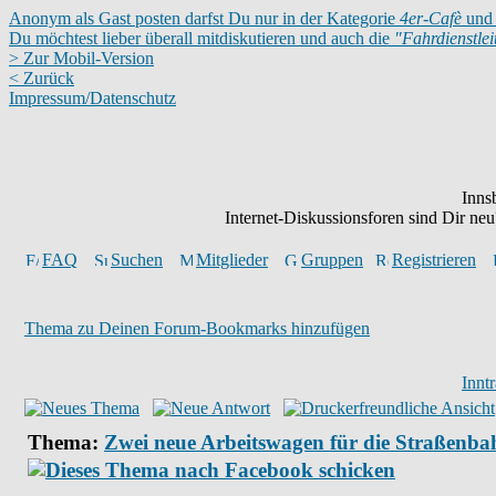
Anonym als Gast posten darfst Du nur in der Kategorie
4er-Cafè
und 
Du möchtest lieber überall mitdiskutieren und auch die
"Fahrdienstle
> Zur Mobil-Version
< Zurück
Impressum/Datenschutz
Inns
Internet-Diskussionsforen sind Dir n
FAQ
Suchen
Mitglieder
Gruppen
Registrieren
Thema zu Deinen Forum-Bookmarks hinzufügen
Innt
Thema:
Zwei neue Arbeitswagen für die Straßenbah