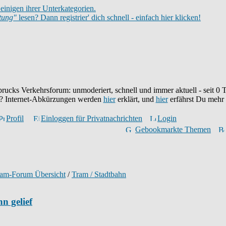
einigen ihrer Unterkategorien.
itung"
lesen? Dann registrier' dich schnell - einfach hier klicken!
brucks Verkehrsforum: unmoderiert, schnell und immer aktuell - seit
0
T
eu? Internet-Abkürzungen werden
hier
erklärt, und
hier
erfährst Du mehr
Profil
Einloggen für Privatnachrichten
Login
Gebookmarkte Themen
ram-Forum Übersicht
/
Tram / Stadtbahn
n gelief