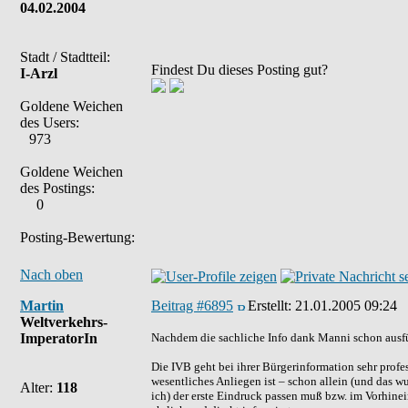
04.02.2004
Stadt / Stadtteil:
Findest Du dieses Posting gut?
I-Arzl
Goldene Weichen
des Users:
973
Goldene Weichen
des Postings:
0
Posting-Bewertung:
Nach oben
Martin
Beitrag #6895
Erstellt:
21.01.2005 09:24
Weltverkehrs-
ImperatorIn
Nachdem die sachliche Info dank Manni schon ausfü
Die IVB geht bei ihrer Bürgerinformation sehr profes
wesentliches Anliegen ist – schon allein (und das 
Alter:
118
ich) der erste Eindruck passen muß bzw. im Vorhine