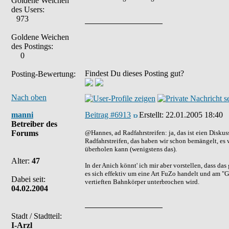
Goldene Weichen
des Users:
973
Goldene Weichen
des Postings:
0
Findest Du dieses Posting gut?
Posting-Bewertung:
Nach oben
manni
Beitrag #6913
Erstellt:
22.01.2005 18:40
Betreiber des
Forums
@Hannes, ad Radfahrstreifen: ja, das ist eien Disk
Radfahrstreifen, das haben wir schon bemängelt, es
überholen kann (wenigstens das).
Alter:
47
In der Anich könnt' ich mir aber vorstellen, dass da
es sich effektiv um eine Art FuZo handelt und am "
Dabei seit:
vertieften Bahnkörper unterbrochen wird.
04.02.2004
Stadt / Stadtteil:
I-Arzl