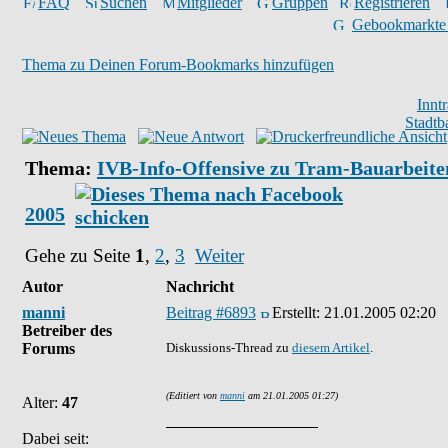
FAQ
Suchen
Mitglieder
Gruppen
Registrieren
Gebookmarkte
Thema zu Deinen Forum-Bookmarks hinzufügen
Innt
Stadtb
Thema:
IVB-Info-Offensive zu Tram-Bauarbeite
2005
Gehe zu Seite
1
,
2
,
3
Weiter
Autor
Nachricht
manni
Beitrag #6893
Erstellt:
21.01.2005 02:20
Betreiber des
Forums
Diskussions-Thread zu
diesem Artikel
.
(Editiert von
manni
am 21.01.2005 01:27)
Alter:
47
Dabei seit: