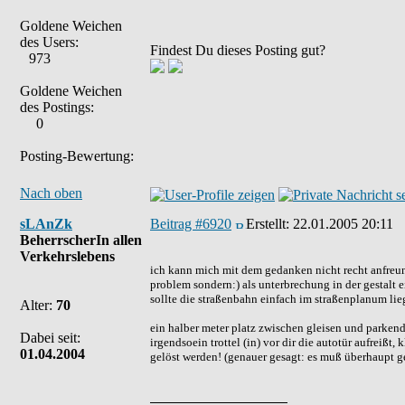
Goldene Weichen
des Users:
Findest Du dieses Posting gut?
973
Goldene Weichen
des Postings:
0
Posting-Bewertung:
Nach oben
sLAnZk
Beitrag #6920
Erstellt:
22.01.2005 20:11
BeherrscherIn allen
Verkehrslebens
ich kann mich mit dem gedanken nicht recht anfreunde
problem sondern:) als unterbrechung in der gestalt e
sollte die straßenbahn einfach im straßenplanum lie
Alter:
70
ein halber meter platz zwischen gleisen und parkende
Dabei seit:
irgendsoein trottel (in) vor dir die autotür aufreißt
01.04.2004
gelöst werden! (genauer gesagt: es muß überhaupt gel