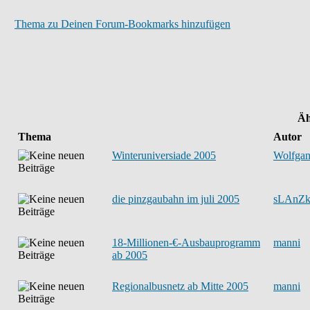
Thema zu Deinen Forum-Bookmarks hinzufügen
Äh
Thema
Autor
Winteruniversiade 2005
Wolfga
die pinzgaubahn im juli 2005
sLAnZ
18-Millionen-€-Ausbauprogramm
manni
ab 2005
Regionalbusnetz ab Mitte 2005
manni