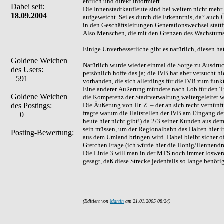
ehrlich und direkt informiert.
Dabei seit:
Die Innenstadtkaufleute sind bei weitem nicht mehr 
18.09.2004
aufgeweicht. Sei es durch die Erkenntnis, da? auch
in den Geschäftsleitungen Generationswechsel stat
Also Menschen, die mit den Grenzen des Wachstums b
Einige Unverbesserliche gibt es natürlich, diesen 
Goldene Weichen
Natürlich wurde wieder einmal die Sorge zu Ausdr
des Users:
persönlich hoffe das ja; die IVB hat aber versucht h
591
vorhanden, die sich allerdings für die IVB zum fu
Eine anderer Äußerung mündete nach Lob für den Tr
Goldene Weichen
die Kompetenz der Stadtverwaltung weitergeleitet w
des Postings:
Die Äußerung von Hr. Z. – der an sich recht vernünft
fragte warum die Haltstellen der IVB am Eingang der
0
heute hier nicht gibt!) da 2/3 seiner Kunden aus d
sein müssen, um der Regionalbahn das Halten hier 
Posting-Bewertung:
aus dem Umland bringen wird. Dabei bleibt sicher o
Gretchen Frage (ich würde hier die Honig/Hennen
Die Linie 3 will man in der MTS noch immer loswer
gesagt, daß diese Strecke jedenfalls so lange benötigt
(Editiert von
Martin
am 21.01.2005 08:24)