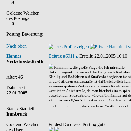
591
Goldene Weichen
des Postings:
0
Posting-Bewertung:
Nach oben
Hannes
Beitrag #6911
Erstellt:
22.01.2005 16:10
VerkehrsstadträtIn
Hmmmm.... die große Frage die ich mir stelle:
Hat sich eigentlich jemand die Frage nach Radfahrst
Alter:
46
Klinik) und Radfahren auf Straßenbahngleisen ist 
In der östlichen Anichstraße ist dafür sicherlich kei
zu einem späteren Zeitpunkt die neuen Randsteine w
Dabei seit:
westlichen Anichstraße, da man hier bei einem spät
22.01.2005
bestehenden Straßenbreite wäre dafür nämlich auf d
2,0m Parken - 0,5m Schutzstreifen - 1,25m Radfahrs
Leider befürchte ich, dass uns beim Weitblick der In
Stadt / Stadtteil:
Innsbruck
Goldene Weichen
Findest Du dieses Posting gut?
des Users: