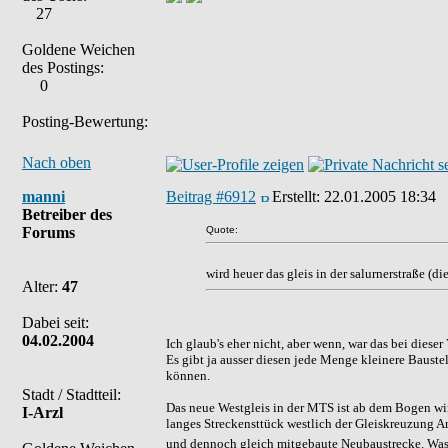
27
Goldene Weichen
des Postings:
0
Posting-Bewertung:
Nach oben
manni
Beitrag #6912
Erstellt:
22.01.2005 18:34
Betreiber des
Forums
Quote:
wird heuer das gleis in der salurnerstraße (
Alter:
47
Dabei seit:
04.02.2004
Ich glaub's eher nicht, aber wenn, war das bei diese
Es gibt ja ausser diesen jede Menge kleinere Bauste
können.
Stadt / Stadtteil:
Das neue Westgleis in der MTS ist ab dem Bogen wird
I-Arzl
langes Streckensttück westlich der Gleiskreuzung A
und dennoch gleich mitgebaute Neubaustrecke. Was 