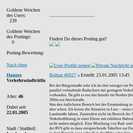
Goldene Weichen
______________________
des Users:
239
Goldene Weichen
des Postings:
Findest Du dieses Posting gut?
0
Posting-Bewertung:
Nach oben
Hannes
Beitrag #6927
Erstellt:
23.01.2005 13:45
VerkehrsstadträtIn
Bei der Bürgerstraße sehe ich da eher weniger ein 
parallel verlaufende Radachsen mit geringem Verkeh
vorhanden. Da gibt es nur das Innufer im Norden (le
Alter:
46
300m zur Anichstraße.
Was den östlichsten Bereich bei der Einmündung in di
Dabei seit:
aber schon. Ich kenne die Situation in Linz – wenn i
22.01.2005
Landstraße fahren. Zumindest nicht im Bereich der 
Verkehrsführung in einer Ebene mit erhöhten Haltest
nicht anders möglich. Eine Mischung von Rad- und 
Stadt / Stadtteil:
der RVS gibt es dazu entsprechende Tabellen zur Fre
in dem Bereich ganz schnell in die Höhe schnellen –