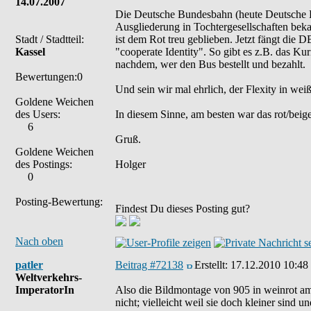
14.07.2007
Die Deutsche Bundesbahn (heute Deutsche 
Ausgliederung in Tochtergesellschaften bek
Stadt / Stadtteil:
ist dem Rot treu geblieben. Jetzt fängt die 
Kassel
"cooperate Identity". So gibt es z.B. das Ku
nachdem, wer den Bus bestellt und bezahlt.
Bewertungen:0
Und sein wir mal ehrlich, der Flexity in wei
Goldene Weichen
des Users:
In diesem Sinne, am besten war das rot/beig
6
Gruß.
Goldene Weichen
des Postings:
Holger
0
Posting-Bewertung:
Findest Du dieses Posting gut?
Nach oben
patler
Beitrag #72138
Erstellt:
17.12.2010 10:48
Weltverkehrs-
ImperatorIn
Also die Bildmontage von 905 in weinrot am 
nicht; vielleicht weil sie doch kleiner sind