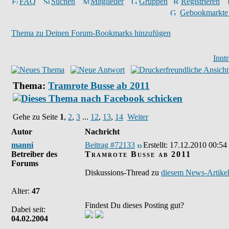
FAQ
Suchen
Mitglieder
Gruppen
Registrieren
Gebookmarkte
Thema zu Deinen Forum-Bookmarks hinzufügen
Innt
Thema:
Tramrote Busse ab 2011
Gehe zu Seite
1
,
2
,
3
...
12
,
13
,
14
Weiter
Autor
Nachricht
manni
Beitrag #72133
Erstellt:
17.12.2010 00:54
Betreiber des
Tramrote Busse ab 2011
Forums
Diskussions-Thread zu
diesem News-Artike
Alter:
47
Findest Du dieses Posting gut?
Dabei seit:
04.02.2004