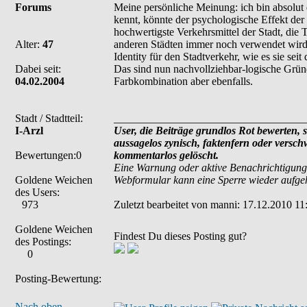
Forums
Meine persönliche Meinung: ich bin absolut 
kennt, könnte der psychologische Effekt de
hochwertigste Verkehrsmittel der Stadt, die
Alter:
47
anderen Städten immer noch verwendet wird,
Identity für den Stadtverkehr, wie es sie se
Dabei seit:
Das sind nun nachvollziehbar-logische Gründe
04.02.2004
Farbkombination aber ebenfalls.
Stadt / Stadtteil:
___________________________________
I-Arzl
User, die Beiträge grundlos Rot bewerten, si
aussagelos zynisch, faktenfern oder versc
Bewertungen:0
kommentarlos gelöscht.
Eine Warnung oder aktive Benachrichtigung
Goldene Weichen
Webformular kann eine Sperre wieder aufg
des Users:
973
Zuletzt bearbeitet von manni: 17.12.2010 11:
Goldene Weichen
Findest Du dieses Posting gut?
des Postings:
0
Posting-Bewertung:
Nach oben