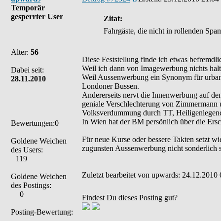
Temporär
gesperrter User
Zitat:
Fahrgäste, die nicht in rollenden Sp
Alter:
56
Diese Feststellung finde ich etwas befremdli
Weil ich dann von Imagewerbung nichts halt
Dabei seit:
Weil Aussenwerbung ein Synonym für urbane
28.11.2010
Londoner Bussen.
Andererseits nervt die Innenwerbung auf de
geniale Verschlechterung von Zimmermann u
Volksverdummung durch TT, Heiligenlegend
In Wien hat der BM persönlich über die Ersc
Bewertungen:0
Für neue Kurse oder bessere Takten setzt w
Goldene Weichen
zugunsten Aussenwerbung nicht sonderlich 
des Users:
119
Zuletzt bearbeitet von upwards: 24.12.2010 
Goldene Weichen
des Postings:
0
Findest Du dieses Posting gut?
Posting-Bewertung: