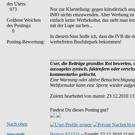
des Users:
973
Nur zur Klarstellung: gegen künstlerisch an
IMO nichts einzuwenden. Aber Werbung ist hal
Goldene Weichen
einfach keine Werbekultur, das sieht man le
des Postings:
mit der Lupe suchen...
0
In diesem Sinn hoffe ich, dass die IVB die r
Posting-Bewertung:
werbefreien Busfuhrpark bekommen!
___________________________________
User, die Beiträge grundlos Rot bewerten, si
aussagelos zynisch, faktenfern oder versc
kommentarlos gelöscht.
Eine Warnung oder aktive Benachrichtigung
Webformular kann eine Sperre wieder aufg
Zuletzt bearbeitet von manni: 23.12.2010 13
Findest Du dieses Posting gut?
Nach oben
upwards
Beitrag #72324
Erstellt:
23.12.2010 21:04