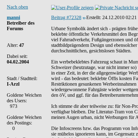
Nach oben
manni
Beitrag #72328
Erstellt:
24.12.2010 02:21
Betreiber des
Forums
Urbane Symbolik ändert sich - prägten früh
beklebte öffentliche Verkehrsmittel den Begr
viel Fahrradverkehr, Fußgängerzonen und öff
Alter:
47
stadtbildprägendem Design und ebensolcher C
durchschnittlichen, gesichtslosen Städten.
Dabei seit:
04.02.2004
Ein werbebeklebtes Fahrzeug schaut in Mumbai
Schweizer (heutzutage, war nicht immer so)
in einer Zeit, in der die allgegenwärtige We
Stadt / Stadtteil:
wird - das bedeutet: beklebte Öffis kosten F
I-Arzl
Restriktionen gesunkenen Werbeeinnahmen kei
wiedergewonnene Fahrgäste wieder wettgemach
Goldene Weichen
den öV, und ggf. für das Betreiberunternehme
des Users:
973
Ich stimme dir aber teilweise zu: für Non-P
verfügbar bleiben. Die Literatur-Tram von C
Goldene Weichen
meinen Augen urban, nicht Werbungen für A
des Postings:
0
Die Infoscreens bzw. das Programm von Infos
sie mühelos ignorieren kann, im Gegensatz zu