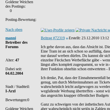
Goldene Weichen
des Postings:
0
Posting-Bewertung:
Nach oben
manni
Beitrag #72319
Erstellt:
23.12.2010 13:12
Betreiber des
Forums
Ich gehe davon aus, dass das Absicht ist. D
Eine Tram ist an sich schon so auffällig, d
nur darauf werben dürfen. Du kannst dir siche
Alter:
47
einzelne Fleckchen Werbefläche gäbe - wenn
längst alles komplett zugespammt, so wie in
Dabei seit:
ihrer Funktion ohnehin schon entwerteten - E
04.02.2004
Ich denke, Pat, dass der Einnahmenentfall be
genug, um durch Mehreinnahmen an Ticketver
Stadt / Stadtteil:
wahrscheinlich leicht aufgewogen zu werde
I-Arzl
wegfallende Werbung übertreffen - sonst wür
das angesichts knapper öffentlicher Budgets
Bewertungen:0
Ganz zu schweigen von der ästhetischen Aufw
Goldene Weichen
aber wahrscheinlich nicht seriös in Zahlen me