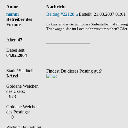
Autor
Nachricht
manni
Beitrag #22128
Erstellt:
21.03.2007 01:01
Betreiber des
Forums
Es kursiert das Gerücht, dass Stubaitalbahn-Fahrzeu
Triebwagen, die im Localbahnmuseum stehen? Oder
Alter:
47
Dabei seit:
04.02.2004
Stadt / Stadtteil:
Findest Du dieses Posting gut?
I-Arzl
Goldene Weichen
des Users:
973
Goldene Weichen
des Postings:
0
Posting-Bewertung: