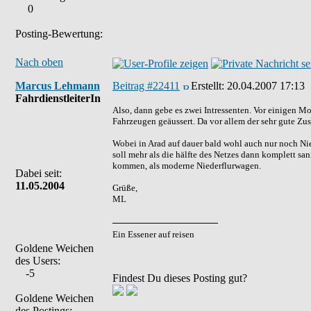
0
Posting-Bewertung:
Nach oben
Marcus Lehmann
Beitrag #22411
Erstellt:
20.04.2007 17:13
FahrdienstleiterIn
Also, dann gebe es zwei Intressenten. Vor einigen M
Fahrzeugen geäussert. Da vor allem der sehr gute Zus
Wobei in Arad auf dauer bald wohl auch nur noch Ni
soll mehr als die hälfte des Netzes dann komplett san
kommen, als moderne Niederflurwagen.
Dabei seit:
11.05.2004
Grüße,
ML
Ein Essener auf reisen
Goldene Weichen
des Users:
-5
Findest Du dieses Posting gut?
Goldene Weichen
des Postings: