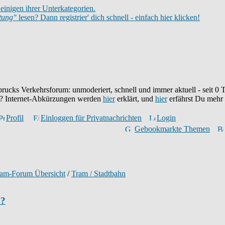
einigen ihrer Unterkategorien.
itung"
lesen? Dann registrier' dich schnell - einfach hier klicken!
brucks Verkehrsforum: unmoderiert, schnell und immer aktuell - seit
0
T
eu? Internet-Abkürzungen werden
hier
erklärt, und
hier
erfährst Du mehr
Profil
Einloggen für Privatnachrichten
Login
Gebookmarkte Themen
ram-Forum Übersicht
/
Tram / Stadtbahn
n?