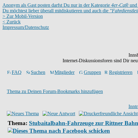
Anonym als Gast posten darfst Du nur in der Kategorie
4er-Cafè
und 
Du möchtest lieber überall mitdiskutieren und auch die
"Fahrdienstle
> Zur Mobil-Version
< Zurück
Impressum/Datenschutz
Inns
Internet-Diskussionsforen sind Dir n
FAQ
Suchen
Mitglieder
Gruppen
Registrieren
Thema zu Deinen Forum-Bookmarks hinzufügen
Innt
Thema:
Stubaitalbahn-Fahrzeuge zur Rittner Bah