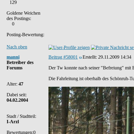
129
Goldene Weichen
des Postings:
0
Posting-Bewertung:
Nach oben
manni
Beitrag #58001
Erstellt:
29.11.2009 14:34
Betreiber des
Forums
Der Tw konnte nach seiner "Befreiung" mit Ba
Die Fahrleitung ist oberhalb des Schönruh-Tu
Alter:
47
Dabei seit:
04.02.2004
Stadt / Stadtteil:
I-Arzl
Bewertungen:0