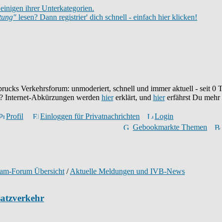
einigen ihrer Unterkategorien.
itung"
lesen? Dann registrier' dich schnell - einfach hier klicken!
brucks Verkehrsforum: unmoderiert, schnell und immer aktuell - seit
0
T
eu? Internet-Abkürzungen werden
hier
erklärt, und
hier
erfährst Du mehr
Profil
Einloggen für Privatnachrichten
Login
Gebookmarkte Themen
ram-Forum Übersicht
/
Aktuelle Meldungen und IVB-News
satzverkehr