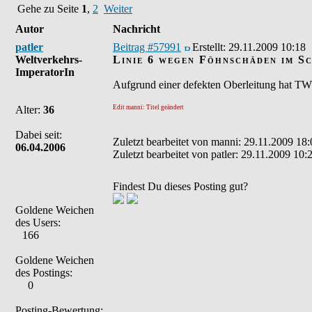
Gehe zu Seite
1
,
2
Weiter
Autor
Nachricht
patler
Beitrag #57991
Erstellt:
29.11.2009 10:18
Weltverkehrs-
Linie 6 wegen Föhnschäden im S
ImperatorIn
Aufgrund einer defekten Oberleitung hat TW 
Alter:
36
Edit manni: Titel geändert
Dabei seit:
Zuletzt bearbeitet von manni: 29.11.2009 18:
06.04.2006
Zuletzt bearbeitet von patler: 29.11.2009 10:
Findest Du dieses Posting gut?
Goldene Weichen
des Users:
166
Goldene Weichen
des Postings:
0
Posting-Bewertung: