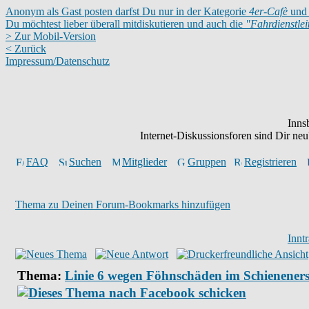
Anonym als Gast posten darfst Du nur in der Kategorie
4er-Cafè
und 
Du möchtest lieber überall mitdiskutieren und auch die
"Fahrdienstle
> Zur Mobil-Version
< Zurück
Impressum/Datenschutz
Inns
Internet-Diskussionsforen sind Dir n
FAQ
Suchen
Mitglieder
Gruppen
Registrieren
Thema zu Deinen Forum-Bookmarks hinzufügen
Innt
Thema:
Linie 6 wegen Föhnschäden im Schienener