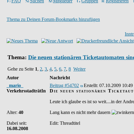
FAQ
Suchen
Mitglieder
Gruppen
Registrieren
Thema zu Deinen Forum-Bookmarks hinzufügen
Innt
Thema:
Die neuen stationären Ticketautomaten sin
Gehe zu Seite
1
,
2
,
3
,
4
,
5
,
6
,
7
,
8
Weiter
Autor
Nachricht
_mario_
Beitrag #54702
Erstellt:
07.10.2009 10:49
VerkehrsstadträtIn
Die neuen stationären Ticketaut
Leute ich glaube es ist so weit....in der An
Alter:
40
Lang kann es nicht mehr dauern
Dabei seit:
Edit: Threadtitel
16.08.2008