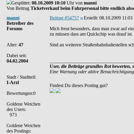
Gesplittet:
08.10.2009 10:10
Uhr von
manni
Von Beitrag
Ticketverkauf beim Fahrpersonal bitte endlich abs
manni
Beitrag #54757
Erstellt:
08.10.2009 11:03
Betreiber des
Forums
Mich freut besonders, dass man zwar auf ein
zu müssen dass am Quickchip was drauf ist.
Alter:
47
Sind an weiteren Straßenbahnhaltestellen sch
Dabei seit:
04.02.2004
___________________________________
User, die Beiträge grundlos Rot bewerten, 
Eine Warnung oder aktive Benachrichtigung
Stadt / Stadtteil:
I-Arzl
Findest Du dieses Posting gut?
Bewertungen:0
Goldene Weichen
des Users:
973
Goldene Weichen
des Postings: