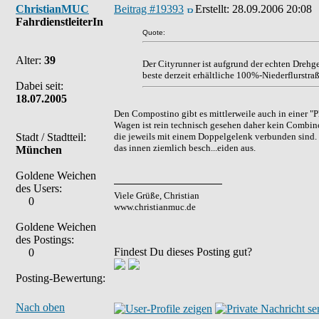
ChristianMUC
Beitrag #19393
Erstellt:
28.09.2006 20:08
FahrdienstleiterIn
Quote:
Alter:
39
Der Cityrunner ist aufgrund der echten Drehge
beste derzeit erhältliche 100%-Niederflurstra
Dabei seit:
18.07.2005
Den Compostino gibt es mittlerweile auch in einer "P
Wagen ist rein technisch gesehen daher kein Combino
die jeweils mit einem Doppelgelenk verbunden sind. 
Stadt / Stadtteil:
das innen ziemlich besch...eiden aus.
München
Goldene Weichen
des Users:
Viele Grüße, Christian
0
www.christianmuc.de
Goldene Weichen
des Postings:
Findest Du dieses Posting gut?
0
Posting-Bewertung:
Nach oben