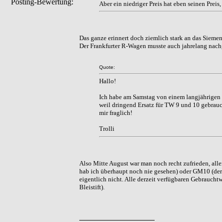
Posting-Bewertung:
Aber ein niedriger Preis hat eben seinen Preis
Das ganze erinnert doch ziemlich stark an das Sieme
Der Frankfurter R-Wagen musste auch jahrelang nach
Quote:
Hallo!
Ich habe am Samstag von einem langjährigen
weil dringend Ersatz für TW 9 und 10 gebrauch
mir fraglich!
Trolli
Also Mitte August war man noch recht zufrieden, aller
hab ich überhaupt noch nie gesehen) oder GM10 (der 
eigentlich nicht. Alle derzeit verfügbaren Gebrauch
Bleistift).