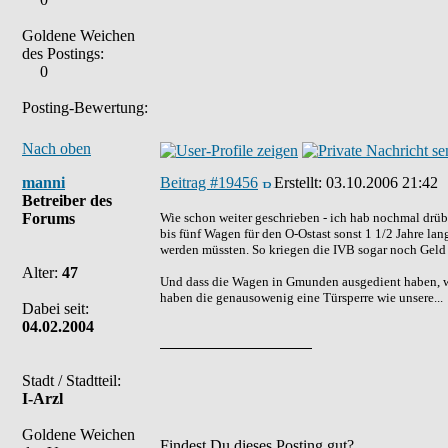
Goldene Weichen
des Postings:
0
Posting-Bewertung:
Nach oben
manni
Beitrag #19456
Erstellt:
03.10.2006 21:42
Betreiber des
Forums
Wie schon weiter geschrieben - ich hab nochmal drübe
bis fünf Wagen für den O-Ostast sonst 1 1/2 Jahre la
werden müssten. So kriegen die IVB sogar noch Geld 
Alter:
47
Und dass die Wagen in Gmunden ausgedient haben, w
haben die genausowenig eine Türsperre wie unsere...
Dabei seit:
04.02.2004
Stadt / Stadtteil:
I-Arzl
Goldene Weichen
Findest Du dieses Posting gut?