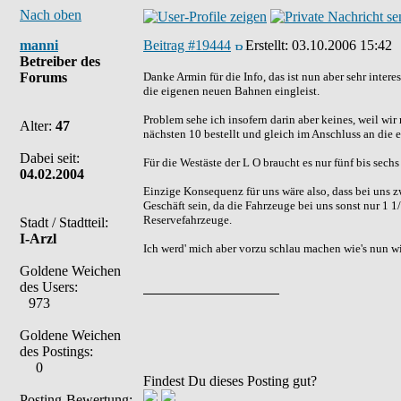
Nach oben
manni
Beitrag #19444
Erstellt:
03.10.2006 15:42
Betreiber des
Forums
Danke Armin für die Info, das ist nun aber sehr inte
die eigenen neuen Bahnen eingleist.
Problem sehe ich insofern darin aber keines, weil w
Alter:
47
nächsten 10 bestellt und gleich im Anschluss an die e
Dabei seit:
Für die Westäste der L O braucht es nur fünf bis sechs 
04.02.2004
Einzige Konsequenz für uns wäre also, dass bei uns z
Geschäft sein, da die Fahrzeuge bei uns sonst nur 1 
Reservefahrzeuge.
Stadt / Stadtteil:
I-Arzl
Ich werd' mich aber vorzu schlau machen wie's nun wi
Goldene Weichen
des Users:
973
Goldene Weichen
des Postings:
0
Findest Du dieses Posting gut?
Posting-Bewertung: