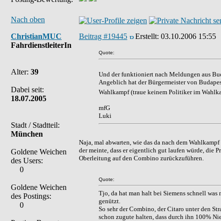
Nach oben
ChristianMUC
Beitrag #19445
Erstellt:
03.10.2006 15:55
FahrdienstleiterIn
Quote:
Alter:
39
Und der funktioniert nach Meldungen aus Bud
Angeblich hat der Bürgermeister von Budapest
Dabei seit:
Wahlkampf (traue keinem Politiker im Wahlka
18.07.2005
mfG
Luki
Stadt / Stadtteil:
München
Naja, mal abwarten, wie das da nach dem Wahlkampf au
der meinte, dass er eigentlich gut laufen würde, die
Goldene Weichen
Oberleitung auf den Combino zurückzuführen.
des Users:
0
Quote:
Goldene Weichen
Tjo, da hat man halt bei Siemens schnell was
des Postings:
genützt.
0
So sehr der Combino, der Citaro unter den 
schon zugute halten, dass durch ihn 100% Nied