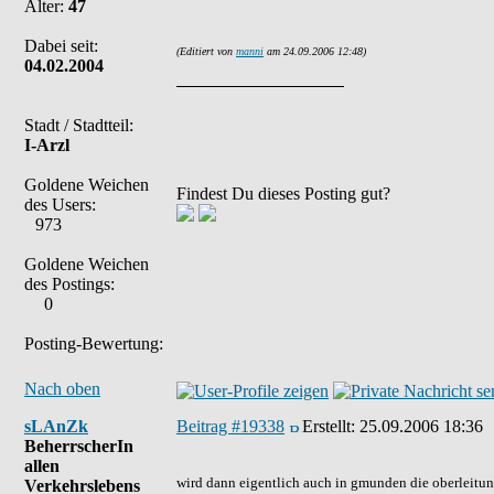
Alter:
47
Dabei seit:
(Editiert von
manni
am 24.09.2006 12:48)
04.02.2004
Stadt / Stadtteil:
I-Arzl
Goldene Weichen
Findest Du dieses Posting gut?
des Users:
973
Goldene Weichen
des Postings:
0
Posting-Bewertung:
Nach oben
sLAnZk
Beitrag #19338
Erstellt:
25.09.2006 18:36
BeherrscherIn
allen
wird dann eigentlich auch in gmunden die oberleitu
Verkehrslebens