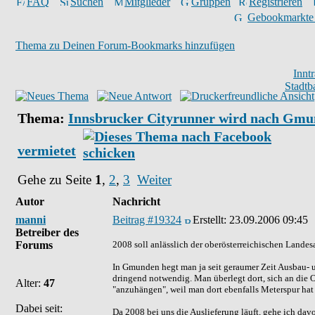
FAQ
Suchen
Mitglieder
Gruppen
Registrieren
Gebookmarkte
Thema zu Deinen Forum-Bookmarks hinzufügen
Innt
Stadtb
Thema:
Innsbrucker Cityrunner wird nach Gm
vermietet
Gehe zu Seite
1
,
2
,
3
Weiter
Autor
Nachricht
manni
Beitrag #19324
Erstellt:
23.09.2006 09:45
Betreiber des
Forums
2008 soll anlässlich der oberösterreichischen Lande
In Gmunden hegt man ja seit geraumer Zeit Ausbau- 
dringend notwendig. Man überlegt dort, sich an die
Alter:
47
"anzuhängen", weil man dort ebenfalls Meterspur hat
Dabei seit:
Da 2008 bei uns die Auslieferung läuft, gehe ich d