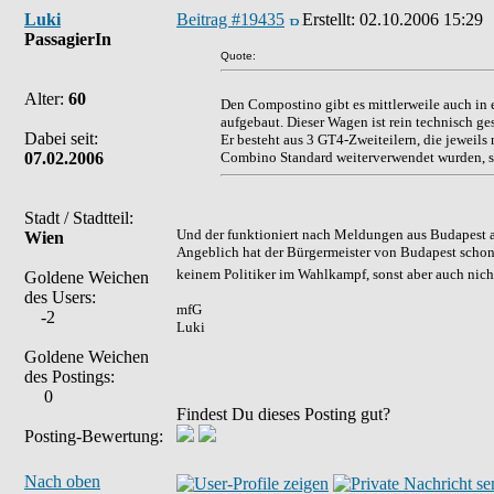
Luki
Beitrag #19435
Erstellt:
02.10.2006 15:29
PassagierIn
Quote:
Alter:
60
Den Compostino gibt es mittlerweile auch in e
aufgebaut. Dieser Wagen ist rein technisch g
Dabei seit:
Er besteht aus 3 GT4-Zweiteilern, die jeweils
07.02.2006
Combino Standard weiterverwendet wurden, sc
Stadt / Stadtteil:
Und der funktioniert nach Meldungen aus Budapest a
Wien
Angeblich hat der Bürgermeister von Budapest schon
keinem Politiker im Wahlkampf, sonst aber auch nic
Goldene Weichen
des Users:
mfG
-2
Luki
Goldene Weichen
des Postings:
0
Findest Du dieses Posting gut?
Posting-Bewertung:
Nach oben