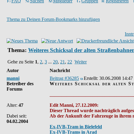
FAQ
Suchen
Mitglieder
Gruppen
Registrieren
Thema zu Deinen Forum-Bookmarks hinzufügen
Innt
Thema:
Weiteres Schicksal der alten Straßenbahne
Gehe zu Seite
1
,
2
,
3
...
20
,
21
,
22
Weiter
Autor
Nachricht
manni
Beitrag #36285
Erstellt:
30.06.2008 14:47
Betreiber des
Weiteres Schicksal der alten 
Forums
___________________________________
Alter:
47
Edit Manni, 27.12.2009:
Dieser Thread wurde nachträglich aufgesp
Dabei seit:
Ab der Ankunft der Fahrzeuge in ihrem ne
04.02.2004
Ex-IVB-Tram in Bielefeld
Ex-IVB-Trams in Arad