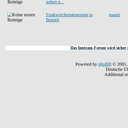
gehen n...
Funkweichensteuerung in
manni
Betrieb
Das Inntram-Forum wird sicher u
Powered by
phpBB
© 2001,
Deutsche Ü
Additional s