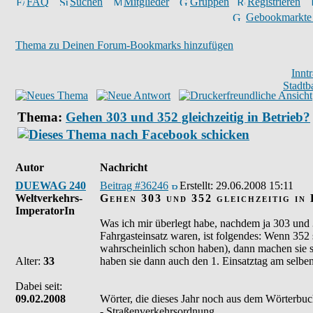
FAQ
Suchen
Mitglieder
Gruppen
Registrieren
Gebookmarkte
Thema zu Deinen Forum-Bookmarks hinzufügen
Innt
Stadtb
Thema:
Gehen 303 und 352 gleichzeitig in Betrieb?
Autor
Nachricht
DUEWAG 240
Beitrag #36246
Erstellt:
29.06.2008 15:11
Weltverkehrs-
Gehen 303 und 352 gleichzeitig in 
ImperatorIn
Was ich mir überlegt habe, nachdem ja 303 und
Fahrgasteinsatz waren, ist folgendes: Wenn 352
wahrscheinlich schon haben), dann machen sie si
Alter:
33
haben sie dann auch den 1. Einsatztag am selben
Dabei seit:
09.02.2008
Wörter, die dieses Jahr noch aus dem Wörterbu
- Straßenverkehrsordnung