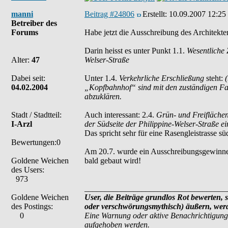
manni
Beitrag #24806
Erstellt:
10.09.2007 12:25
Betreiber des
Forums
Habe jetzt die Ausschreibung des Architek
Darin heisst es unter Punkt 1.1.
Wesentliche
Alter:
47
Welser-Straße
Dabei seit:
Unter 1.4.
Verkehrliche Erschließung
steht:
04.02.2004
„Kopfbahnhof“ sind mit den zuständigen Fa
abzuklären.
Stadt / Stadtteil:
Auch interessant: 2.4.
Grün- und Freifläche
I-Arzl
der Südseite der Philippine-Welser-Straße ei
Das spricht sehr für eine Rasengleistrasse s
Bewertungen:0
Am 20.7. wurde ein Ausschreibungsgewinner 
Goldene Weichen
bald gebaut wird!
des Users:
973
___________________________________
Goldene Weichen
User, die Beiträge grundlos Rot bewerten, s
des Postings:
oder verschwörungsmythisch) äußern, werde
0
Eine Warnung oder aktive Benachrichtigung
aufgehoben werden.