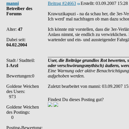
manni
Beitrag #24663
Erstellt:
03.09.2007 15:28
Betreiber des
Forums
Krawuzikapuzi - na da schau her, die 3er-Ve
Ich werd' mal nachfragen ob man dazu scho
Alter:
47
Ich könnte mir vorstellen, dass die 3er-Ve
Anlass nimmt, sie endlich zu verwirklichen.
Dabei seit:
wartender und ein- und aussteigender Fahrg
04.02.2004
___________________________________
Stadt / Stadtteil:
User, die Beiträge grundlos Rot bewerten, s
I-Arzl
oder verschwörungsmythisch) äußern, werde
Eine Warnung oder aktive Benachrichtigung
Bewertungen:0
aufgehoben werden.
Goldene Weichen
Zuletzt bearbeitet von manni: 03.09.2007 15
des Users:
973
Findest Du dieses Posting gut?
Goldene Weichen
des Postings:
0
Posting-Bewertung: