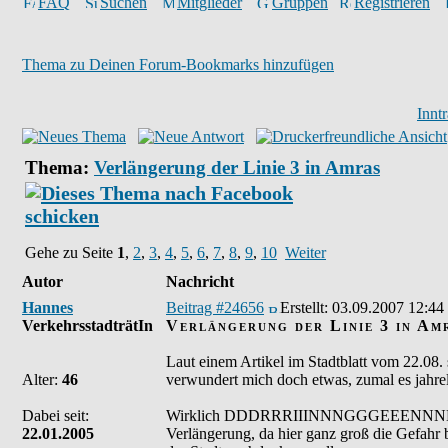
FAQ
Suchen
Mitglieder
Gruppen
Registrieren
Thema zu Deinen Forum-Bookmarks hinzufügen
Innt
Thema:
Verlängerung der Linie 3 in Amras
Gehe zu Seite
1
,
2
,
3
,
4
,
5
,
6
,
7
,
8
,
9
,
10
Weiter
Autor
Nachricht
Hannes
Beitrag #24656
Erstellt:
03.09.2007 12:44
VerkehrsstadträtIn
Verlängerung der Linie 3 in Am
Laut einem Artikel im Stadtblatt vom 22.08
Alter:
46
verwundert mich doch etwas, zumal es jahrel
Dabei seit:
Wirklich DDDRRRIIINNNGGGEEENNNDDD schei
22.01.2005
Verlängerung, da hier ganz groß die Gefahr b