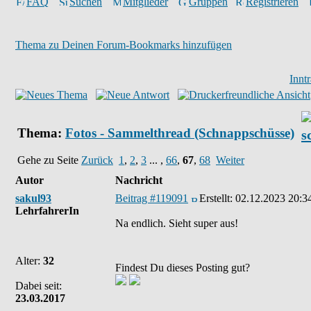
FAQ
Suchen
Mitglieder
Gruppen
Registrieren
Thema zu Deinen Forum-Bookmarks hinzufügen
Innt
Thema:
Fotos - Sammelthread (Schnappschüsse)
Gehe zu Seite
Zurück
1
,
2
,
3
... ,
66
,
67
,
68
Weiter
Autor
Nachricht
sakul93
Beitrag #119091
Erstellt:
02.12.2023 20:3
LehrfahrerIn
Na endlich. Sieht super aus!
Alter:
32
Findest Du dieses Posting gut?
Dabei seit:
23.03.2017