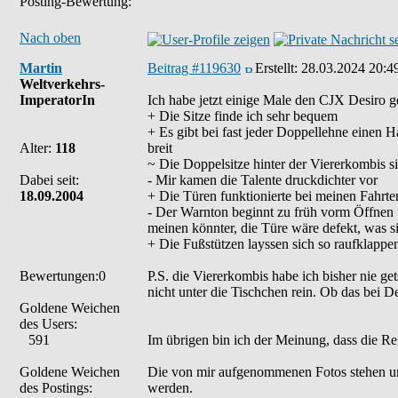
Posting-Bewertung:
Nach oben
Martin
Beitrag #119630
Erstellt:
28.03.2024 20:4
Weltverkehrs-
ImperatorIn
Ich habe jetzt einige Male den CJX Desiro g
+ Die Sitze finde ich sehr bequem
+ Es gibt bei fast jeder Doppellehne einen 
Alter:
118
breit
~ Die Doppelsitze hinter der Viererkombis s
Dabei seit:
- Mir kamen die Talente druckdichter vor
18.09.2004
+ Die Türen funktionierte bei meinen Fahrte
- Der Warnton beginnt zu früh vorm Öffnen 
meinen könnter, die Türe wäre defekt, was sie
+ Die Fußstützen layssen sich so raufklappen
Bewertungen:0
P.S. die Viererkombis habe ich bisher nie 
nicht unter die Tischchen rein. Ob das bei Des
Goldene Weichen
des Users:
591
Im übrigen bin ich der Meinung, dass die Re
Goldene Weichen
Die von mir aufgenommenen Fotos stehen u
des Postings:
werden.