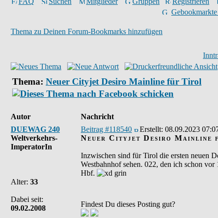
FAQ
Suchen
Mitglieder
Gruppen
Registrieren
Gebookmarkte
Thema zu Deinen Forum-Bookmarks hinzufügen
Innt
Thema:
Neuer Cityjet Desiro Mainline für Tirol
Autor
Nachricht
DUEWAG 240
Beitrag #118540
Erstellt:
08.09.2023 07:0
Weltverkehrs-
Neuer Cityjet Desiro Mainline 
ImperatorIn
Inzwischen sind für Tirol die ersten neuen 
Westbahnhof sehen. 022, den ich schon vor
Hbf.
Alter:
33
Dabei seit:
Findest Du dieses Posting gut?
09.02.2008