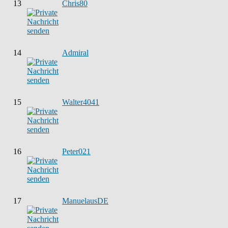
13
Chris80
14
Admiral
15
Walter4041
16
Peter021
17
ManuelausDE