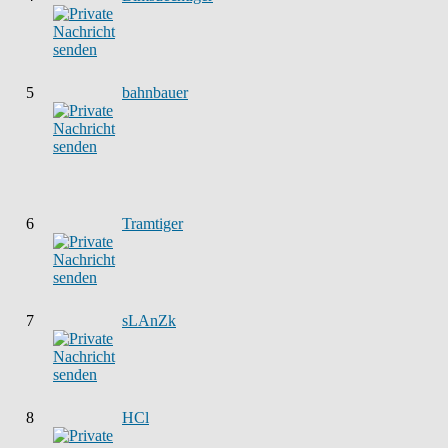
5
bahnbauer
6
Tramtiger
7
sLAnZk
8
HCl