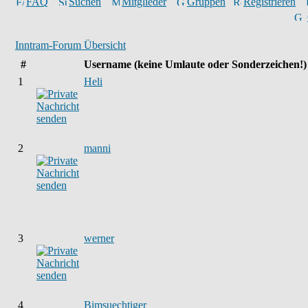
FAQ
Suchen
Mitglieder
Gruppen
Registrieren
Inntram-Forum Übersicht
#
Username
(keine Umlaute oder Sonderzeichen!)
1
Heli
2
manni
3
werner
4
Bimsuechtiger