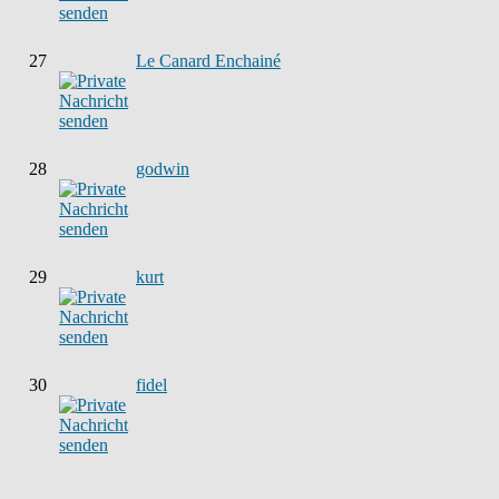
27
Le Canard Enchainé
28
godwin
29
kurt
30
fidel