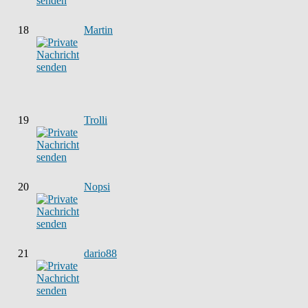
18
Martin
19
Trolli
20
Nopsi
21
dario88