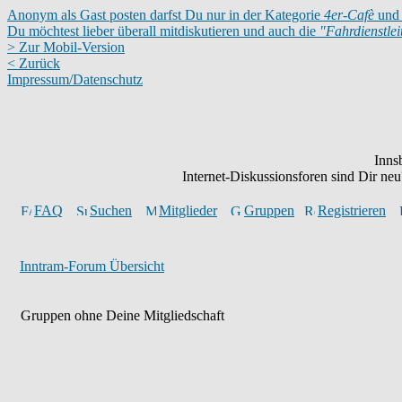
Anonym als Gast posten darfst Du nur in der Kategorie
4er-Cafè
und 
Du möchtest lieber überall mitdiskutieren und auch die
"Fahrdienstle
> Zur Mobil-Version
< Zurück
Impressum/Datenschutz
Inns
Internet-Diskussionsforen sind Dir n
FAQ
Suchen
Mitglieder
Gruppen
Registrieren
Inntram-Forum Übersicht
Gruppen ohne Deine Mitgliedschaft