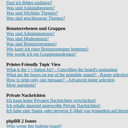
Darf ich Bilder einfügen?
Was sind Ankündigungen?
Was sind Wichtige Themen?
Was sind geschlossene Themen?
Benutzerebenen und Gruppen
Was sind Administratoren?
Was sind Moderatoren?
Was sind Benutzergruppen?
Wie kann ich einer Benutzergruppe beitreten?
Wie werde ich ein Gruppenmoderator?
Printer-Friendly Topic View
What is the :| |: button for? - Cancelling the board's pagination
What are the boxes on top of the printable output? - Range selectio
How to print only one message? - Advanced range selection
More questions?
Private Nachrichten
Ich kann keine Privaten Nachrichten verschicken!
Ich erhalte dauernd ungewollte Private Nachrichten!
Ich habe eine Spam- oder perverse E-Mail von jemandem auf diese
phpBB 2 Issues
Who wrote this bulletin board?