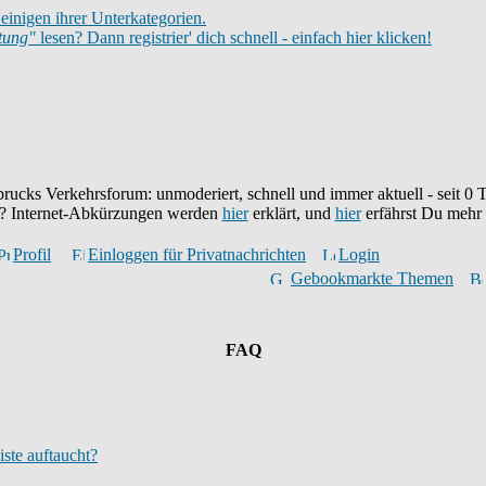
einigen ihrer Unterkategorien.
itung"
lesen? Dann registrier' dich schnell - einfach hier klicken!
brucks Verkehrsforum: unmoderiert, schnell und immer aktuell - seit
0
T
eu? Internet-Abkürzungen werden
hier
erklärt, und
hier
erfährst Du mehr
Profil
Einloggen für Privatnachrichten
Login
Gebookmarkte Themen
FAQ
iste auftaucht?