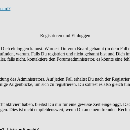
board?
Registrieren und Einloggen
Du Dich einloggen kannst. Wurdest Du vom Board gebannt (in dem Fall er
finden, warum. Falls Du registriert und nicht gebannt bist und Dich i
r, falls nicht, kontaktiere den Forumsadministrator, es könnte eine fe
idung des Administrators. Auf jeden Fall erhältst Du nach der Registrie
ige Augenblicke, um sich zu registrieren. Du solltest es also gleich tun
ht aktiviert haben, bleibst Du nur für eine gewisse Zeit eingeloggt. 
en. Dies ist nicht empfehlenswert, wenn Du an einem fremden Rechner si
e?'-Liste auftaucht?