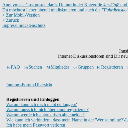
Anonym als Gast posten darfst Du nur in der Kategorie
4er-Cafè
und 
Du möchtest lieber überall mitdiskutieren und auch die
"Fahrdienstle
> Zur Mobil-Version
< Zurück
Impressum/Datenschutz
Inns
Internet-Diskussionsforen sind Dir n
FAQ
Suchen
Mitglieder
Gruppen
Registrieren
Inntram-Forum Übersicht
Registrieren und Einloggen
Warum kann ich mich nicht einloggen?
Warum muss ich mich überhaupt registrieren?
Warum werde ich automatisch abgemeldet?
Wie kann ich verhindern, dass mein Name in der 'Wer ist online?'-L
Ich habe mein Passwort verloren!