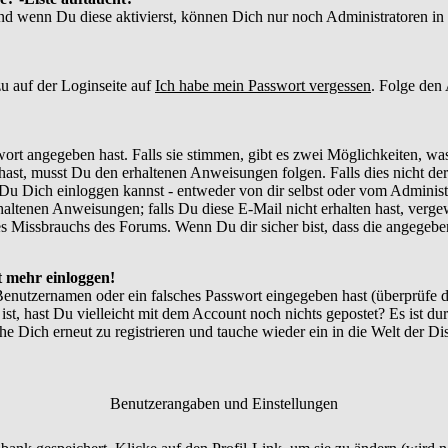
und wenn Du diese aktivierst, können Dich nur noch Administratoren in d
u auf der Loginseite auf
Ich habe mein Passwort vergessen
. Folge den
ort angegeben hast. Falls sie stimmen, gibt es zwei Möglichkeiten, w
ast, musst Du den erhaltenen Anweisungen folgen. Falls dies nicht der 
Du Dich einloggen kannst - entweder von dir selbst oder vom Administr
thaltenen Anweisungen; falls Du diese E-Mail nicht erhalten hast, verg
 Missbrauchs des Forums. Wenn Du dir sicher bist, dass die angegebene
ht mehr einloggen!
Benutzernamen oder ein falsches Passwort eingegeben hast (überprüfe
 ist, hast Du vielleicht mit dem Account noch nichts gepostet? Es ist du
e Dich erneut zu registrieren und tauche wieder ein in die Welt der Di
Benutzerangaben und Einstellungen