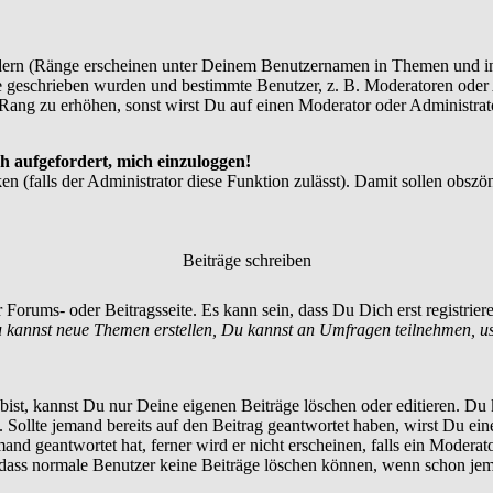
dern (Ränge erscheinen unter Deinem Benutzernamen in Themen und in
 geschrieben wurden und bestimmte Benutzer, z. B. Moderatoren oder A
Rang zu erhöhen, sonst wirst Du auf einen Moderator oder Administrato
h aufgefordert, mich einzuloggen!
en (falls der Administrator diese Funktion zulässt). Damit sollen ob
Beiträge schreiben
 Forums- oder Beitragsseite. Es kann sein, dass Du Dich erst registrie
 kannst neue Themen erstellen, Du kannst an Umfragen teilnehmen, u
st, kannst Du nur Deine eigenen Beiträge löschen oder editieren. Du ka
t. Sollte jemand bereits auf den Beitrag geantwortet haben, wirst Du ein
nd geantwortet hat, ferner wird er nicht erscheinen, falls ein Moderator
, dass normale Benutzer keine Beiträge löschen können, wenn schon jem