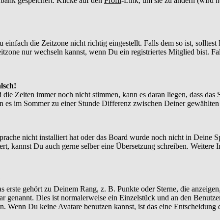
enbank gespeichert. Klicke auf den
Profil
-Link, um sie zu ändern (wird 
nfach die Zeitzone nicht richtig eingestellt. Falls dem so ist, solltes
itzone nur wechseln kannst, wenn Du ein registriertes Mitglied bist. Falls
lsch!
d die Zeiten immer noch nicht stimmen, kann es daran liegen, dass das 
n es im Sommer zu einer Stunde Differenz zwischen Deiner gewählte
Sprache nicht installiert hat oder das Board wurde noch nicht in Deine
xistiert, kannst Du auch gerne selber eine Übersetzung schreiben. Weite
?
 erste gehört zu Deinem Rang, z. B. Punkte oder Sterne, die anzeigen,
tar genannt. Dies ist normalerweise ein Einzelstück und an den Benutze
n. Wenn Du keine Avatare benutzen kannst, ist das eine Entscheidung d