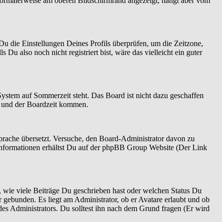
normalerweise am oberen Bildschirmrand angezeigt, hängt aber vom
t Du die Einstellungen Deines Profils überprüfen, um die Zeitzone,
 Du also noch nicht registriert bist, wäre das vielleicht ein guter
System auf Sommerzeit steht. Das Board ist nicht dazu geschaffen
n und der Boardzeit kommen.
 Sprache übersetzt. Versuche, den Board-Administrator davon zu
re Informationen erhältst Du auf der phpBB Group Website (Der Link
 wie viele Beiträge Du geschrieben hast oder welchen Status Du
r gebunden. Es liegt am Administrator, ob er Avatare erlaubt und ob
es Administrators. Du solltest ihn nach dem Grund fragen (Er wird