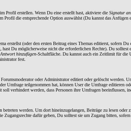
 Profil erstellen. Wenn Du eine erstellt hast, aktiviere die
Signatur a
im Profil die entsprechende Option auswählst (Du kannst das Anfügen 
a erstellst (oder den ersten Beitrag eines Themas editierst, sofern Du d
t, hast Du möglicherweise nicht die erforderlichen Rechte). Du solltes
Antwort hinzufügen
-Schaltfläche. Du kannst auch ein Zeitlimit für die
istrator fest.
orumsmoderator oder Administrator editiert oder gelöscht werden. Um
er Umfrage teilgenommen hat, können User die Umfrage editieren oder 
t soll verhindert werden, dass Personen ihre Umfragen beeinflussen, i
treten werden. Um dort hineinzugelangen, Beiträge zu lesen oder zu 
 Zugangsrechte dafür geben, Du solltest sie um Zugang bitten, sofern