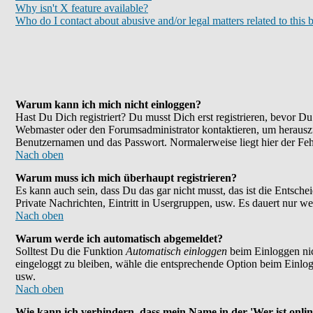
Why isn't X feature available?
Who do I contact about abusive and/or legal matters related to this 
Warum kann ich mich nicht einloggen?
Hast Du Dich registriert? Du musst Dich erst registrieren, bevor 
Webmaster oder den Forumsadministrator kontaktieren, um herauszu
Benutzernamen und das Passwort. Normalerweise liegt hier der Fehle
Nach oben
Warum muss ich mich überhaupt registrieren?
Es kann auch sein, dass Du das gar nicht musst, das ist die Entsche
Private Nachrichten, Eintritt in Usergruppen, usw. Es dauert nur wen
Nach oben
Warum werde ich automatisch abgemeldet?
Solltest Du die Funktion
Automatisch einloggen
beim Einloggen nic
eingeloggt zu bleiben, wähle die entsprechende Option beim Einlogg
usw.
Nach oben
Wie kann ich verhindern, dass mein Name in der 'Wer ist onlin