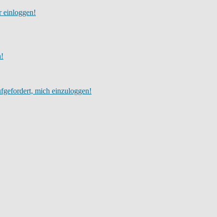
r einloggen!
h!
fgefordert, mich einzuloggen!