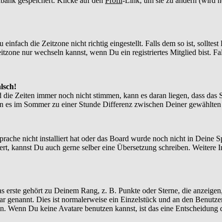
enbank gespeichert. Klicke auf den
Profil
-Link, um sie zu ändern (wird 
nfach die Zeitzone nicht richtig eingestellt. Falls dem so ist, solltes
itzone nur wechseln kannst, wenn Du ein registriertes Mitglied bist. Falls
lsch!
d die Zeiten immer noch nicht stimmen, kann es daran liegen, dass das 
n es im Sommer zu einer Stunde Differenz zwischen Deiner gewählte
Sprache nicht installiert hat oder das Board wurde noch nicht in Deine
xistiert, kannst Du auch gerne selber eine Übersetzung schreiben. Weite
?
 erste gehört zu Deinem Rang, z. B. Punkte oder Sterne, die anzeigen,
tar genannt. Dies ist normalerweise ein Einzelstück und an den Benutze
n. Wenn Du keine Avatare benutzen kannst, ist das eine Entscheidung d