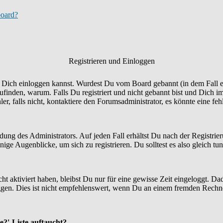
board?
Registrieren und Einloggen
Du Dich einloggen kannst. Wurdest Du vom Board gebannt (in dem Fall er
finden, warum. Falls Du registriert und nicht gebannt bist und Dich i
r, falls nicht, kontaktiere den Forumsadministrator, es könnte eine fe
idung des Administrators. Auf jeden Fall erhältst Du nach der Registrie
ige Augenblicke, um sich zu registrieren. Du solltest es also gleich tun
ht aktiviert haben, bleibst Du nur für eine gewisse Zeit eingeloggt. 
en. Dies ist nicht empfehlenswert, wenn Du an einem fremden Rechner si
e?'-Liste auftaucht?