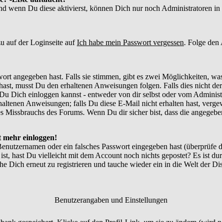
und wenn Du diese aktivierst, können Dich nur noch Administratoren in d
u auf der Loginseite auf
Ich habe mein Passwort vergessen
. Folge den
ort angegeben hast. Falls sie stimmen, gibt es zwei Möglichkeiten, w
ast, musst Du den erhaltenen Anweisungen folgen. Falls dies nicht der 
Du Dich einloggen kannst - entweder von dir selbst oder vom Administr
thaltenen Anweisungen; falls Du diese E-Mail nicht erhalten hast, verg
 Missbrauchs des Forums. Wenn Du dir sicher bist, dass die angegebene
ht mehr einloggen!
Benutzernamen oder ein falsches Passwort eingegeben hast (überprüfe
 ist, hast Du vielleicht mit dem Account noch nichts gepostet? Es ist du
e Dich erneut zu registrieren und tauche wieder ein in die Welt der Di
Benutzerangaben und Einstellungen