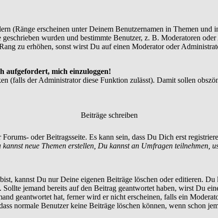
dern (Ränge erscheinen unter Deinem Benutzernamen in Themen und in
 geschrieben wurden und bestimmte Benutzer, z. B. Moderatoren oder A
Rang zu erhöhen, sonst wirst Du auf einen Moderator oder Administrato
h aufgefordert, mich einzuloggen!
en (falls der Administrator diese Funktion zulässt). Damit sollen ob
Beiträge schreiben
 Forums- oder Beitragsseite. Es kann sein, dass Du Dich erst registrie
 kannst neue Themen erstellen, Du kannst an Umfragen teilnehmen, u
st, kannst Du nur Deine eigenen Beiträge löschen oder editieren. Du ka
t. Sollte jemand bereits auf den Beitrag geantwortet haben, wirst Du ein
nd geantwortet hat, ferner wird er nicht erscheinen, falls ein Moderator
, dass normale Benutzer keine Beiträge löschen können, wenn schon jem