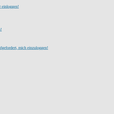
r einloggen!
h!
fgefordert, mich einzuloggen!