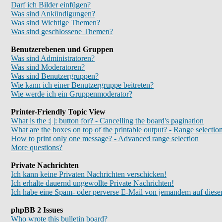
Darf ich Bilder einfügen?
Was sind Ankündigungen?
Was sind Wichtige Themen?
Was sind geschlossene Themen?
Benutzerebenen und Gruppen
Was sind Administratoren?
Was sind Moderatoren?
Was sind Benutzergruppen?
Wie kann ich einer Benutzergruppe beitreten?
Wie werde ich ein Gruppenmoderator?
Printer-Friendly Topic View
What is the :| |: button for? - Cancelling the board's pagination
What are the boxes on top of the printable output? - Range selectio
How to print only one message? - Advanced range selection
More questions?
Private Nachrichten
Ich kann keine Privaten Nachrichten verschicken!
Ich erhalte dauernd ungewollte Private Nachrichten!
Ich habe eine Spam- oder perverse E-Mail von jemandem auf diese
phpBB 2 Issues
Who wrote this bulletin board?