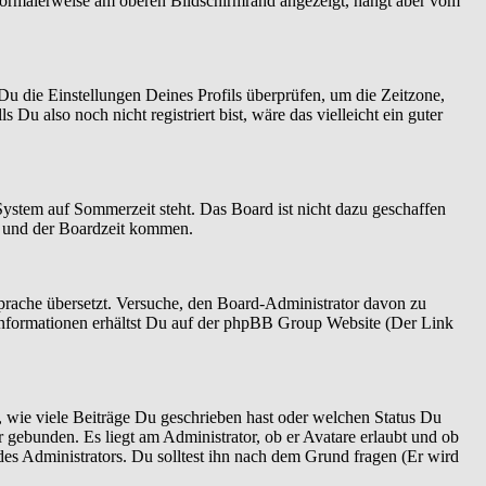
normalerweise am oberen Bildschirmrand angezeigt, hängt aber vom
t Du die Einstellungen Deines Profils überprüfen, um die Zeitzone,
 Du also noch nicht registriert bist, wäre das vielleicht ein guter
System auf Sommerzeit steht. Das Board ist nicht dazu geschaffen
n und der Boardzeit kommen.
 Sprache übersetzt. Versuche, den Board-Administrator davon zu
re Informationen erhältst Du auf der phpBB Group Website (Der Link
 wie viele Beiträge Du geschrieben hast oder welchen Status Du
r gebunden. Es liegt am Administrator, ob er Avatare erlaubt und ob
es Administrators. Du solltest ihn nach dem Grund fragen (Er wird