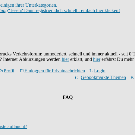
einigen ihrer Unterkategorien.
itung"
lesen? Dann registrier' dich schnell - einfach hier klicken!
brucks Verkehrsforum: unmoderiert, schnell und immer aktuell - seit
0
T
eu? Internet-Abkürzungen werden
hier
erklärt, und
hier
erfährst Du mehr
Profil
Einloggen für Privatnachrichten
Login
Gebookmarkte Themen
FAQ
iste auftaucht?