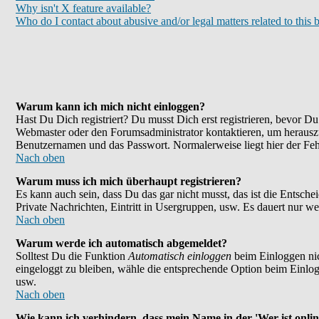
Why isn't X feature available?
Who do I contact about abusive and/or legal matters related to this 
Warum kann ich mich nicht einloggen?
Hast Du Dich registriert? Du musst Dich erst registrieren, bevor 
Webmaster oder den Forumsadministrator kontaktieren, um herauszu
Benutzernamen und das Passwort. Normalerweise liegt hier der Fehle
Nach oben
Warum muss ich mich überhaupt registrieren?
Es kann auch sein, dass Du das gar nicht musst, das ist die Entsche
Private Nachrichten, Eintritt in Usergruppen, usw. Es dauert nur wen
Nach oben
Warum werde ich automatisch abgemeldet?
Solltest Du die Funktion
Automatisch einloggen
beim Einloggen nic
eingeloggt zu bleiben, wähle die entsprechende Option beim Einlogg
usw.
Nach oben
Wie kann ich verhindern, dass mein Name in der 'Wer ist onlin