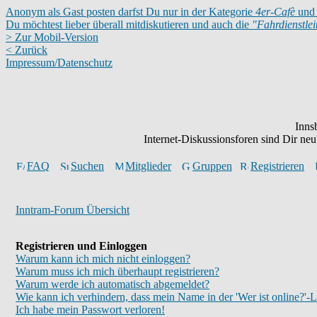
Anonym als Gast posten darfst Du nur in der Kategorie
4er-Cafè
und 
Du möchtest lieber überall mitdiskutieren und auch die
"Fahrdienstle
> Zur Mobil-Version
< Zurück
Impressum/Datenschutz
Inns
Internet-Diskussionsforen sind Dir n
FAQ
Suchen
Mitglieder
Gruppen
Registrieren
Inntram-Forum Übersicht
Registrieren und Einloggen
Warum kann ich mich nicht einloggen?
Warum muss ich mich überhaupt registrieren?
Warum werde ich automatisch abgemeldet?
Wie kann ich verhindern, dass mein Name in der 'Wer ist online?'-L
Ich habe mein Passwort verloren!