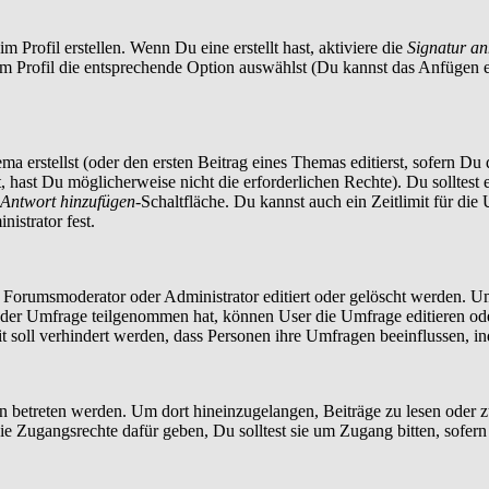
 Profil erstellen. Wenn Du eine erstellt hast, aktiviere die
Signatur a
im Profil die entsprechende Option auswählst (Du kannst das Anfügen 
a erstellst (oder den ersten Beitrag eines Themas editierst, sofern Du d
t, hast Du möglicherweise nicht die erforderlichen Rechte). Du solltes
Antwort hinzufügen
-Schaltfläche. Du kannst auch ein Zeitlimit für die
istrator fest.
orumsmoderator oder Administrator editiert oder gelöscht werden. Um
er Umfrage teilgenommen hat, können User die Umfrage editieren oder 
t soll verhindert werden, dass Personen ihre Umfragen beeinflussen, i
treten werden. Um dort hineinzugelangen, Beiträge zu lesen oder zu 
 Zugangsrechte dafür geben, Du solltest sie um Zugang bitten, sofern