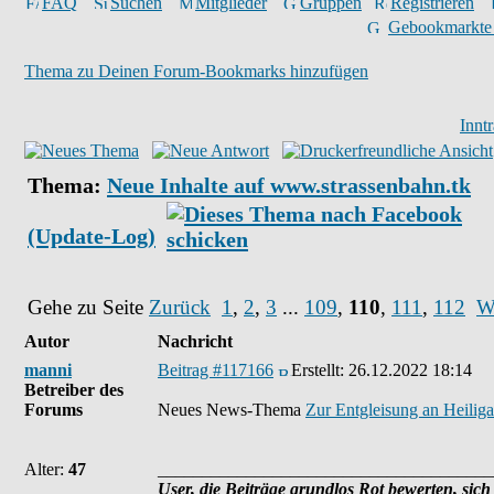
FAQ
Suchen
Mitglieder
Gruppen
Registrieren
Gebookmarkte
Thema zu Deinen Forum-Bookmarks hinzufügen
Innt
Thema:
Neue Inhalte auf www.strassenbahn.tk
(Update-Log)
Gehe zu Seite
Zurück
1
,
2
,
3
...
109
,
110
,
111
,
112
W
Autor
Nachricht
manni
Beitrag #117166
Erstellt:
26.12.2022 18:14
Betreiber des
Forums
Neues News-Thema
Zur Entgleisung an Heilig
Alter:
47
______________________________________
User, die Beiträge grundlos Rot bewerten, sich 