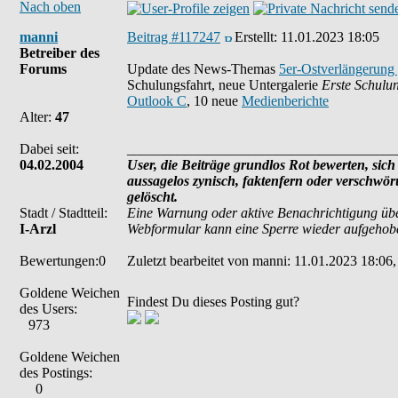
Nach oben
manni
Beitrag #117247
Erstellt:
11.01.2023 18:05
Betreiber des
Forums
Update des News-Themas
5er-Ostverlängerung 
Schulungsfahrt, neue Untergalerie
Erste Schulun
Outlook C
, 10 neue
Medienberichte
Alter:
47
Dabei seit:
______________________________________
04.02.2004
User, die Beiträge grundlos Rot bewerten, sich 
aussagelos zynisch, faktenfern oder verschwö
gelöscht.
Stadt / Stadtteil:
Eine Warnung oder aktive Benachrichtigung übe
I-Arzl
Webformular kann eine Sperre wieder aufgehob
Bewertungen:0
Zuletzt bearbeitet von manni: 11.01.2023 18:06,
Goldene Weichen
Findest Du dieses Posting gut?
des Users:
973
Goldene Weichen
des Postings:
0