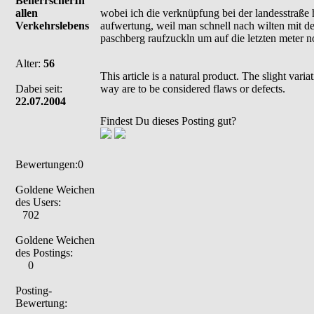
BeherrscherIn
allen
wobei ich die verknüpfung bei der landesstraße h
Verkehrslebens
aufwertung, weil man schnell nach wilten mit d
paschberg raufzuckln um auf die letzten meter no
Alter:
56
This article is a natural product. The slight var
Dabei seit:
way are to be considered flaws or defects.
22.07.2004
Findest Du dieses Posting gut?
Bewertungen:0
Goldene Weichen
des Users:
702
Goldene Weichen
des Postings:
0
Posting-
Bewertung: