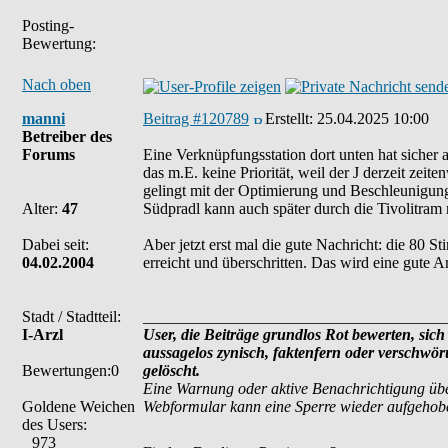
Posting-
Bewertung:
Nach oben
manni
Beitrag #120789
Erstellt:
25.04.2025 10:00
Betreiber des
Forums
Eine Verknüpfungsstation dort unten hat sicher a
das m.E. keine Priorität, weil der J derzeit zeit
gelingt mit der Optimierung und Beschleunigun
Alter:
47
Südpradl kann auch später durch die Tivolitram m
Dabei seit:
Aber jetzt erst mal die gute Nachricht: die 80
04.02.2004
erreicht und überschritten. Das wird eine gute 
Stadt / Stadtteil:
______________________________________
I-Arzl
User, die Beiträge grundlos Rot bewerten, sich 
aussagelos zynisch, faktenfern oder verschwö
Bewertungen:0
gelöscht.
Eine Warnung oder aktive Benachrichtigung übe
Goldene Weichen
Webformular kann eine Sperre wieder aufgehob
des Users:
973