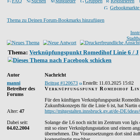
FAQ
Suchen
Mitglieder
Gruppen
Registrieren
Gebookmarkte
Thema zu Deinen Forum-Bookmarks hinzufügen
Innt
Stadtb
Thema:
Verknüpfungspunkt Romedihof Linie 6 / J
Autor
Nachricht
manni
Beitrag #120673
Erstellt:
11.03.2025 15:02
Betreiber des
Verknüpfungspunkt Romedihof Lini
Forums
Für den künftigen Verknüpfungspunkt Romedihof 
Zukunftskonzepts für die Linie 6 ist, hat Nartin 
Alter:
47
https://mitgestalten.innsbruck.gv.at/de-DE/idea
Dabei seit:
Solange die L6 noch nicht im Zentrum von Igls e
04.02.2004
mit so einer Verknüpfungsstation und einem ange
übernehmen. Die Voraussetzungen dort sind äuß
kostengünstig machbar.