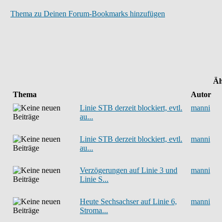
Thema zu Deinen Forum-Bookmarks hinzufügen
Äh
Thema
Autor
Linie STB derzeit blockiert, evtl.
manni
au...
Linie STB derzeit blockiert, evtl.
manni
au...
Verzögerungen auf Linie 3 und
manni
Linie S...
Heute Sechsachser auf Linie 6,
manni
Stroma...