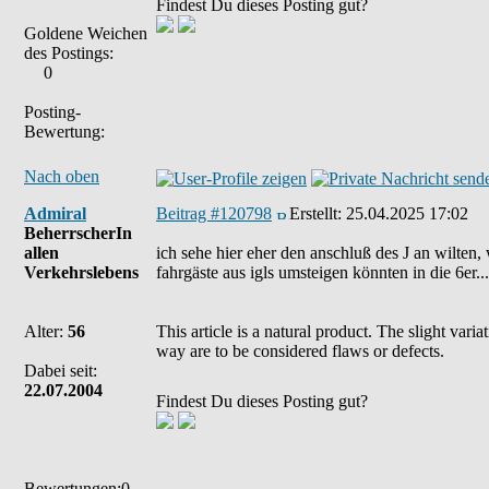
Findest Du dieses Posting gut?
Goldene Weichen
des Postings:
0
Posting-
Bewertung:
Nach oben
Admiral
Beitrag #120798
Erstellt:
25.04.2025 17:02
BeherrscherIn
allen
ich sehe hier eher den anschluß des J an wilten, w
Verkehrslebens
fahrgäste aus igls umsteigen könnten in die 6er.
Alter:
56
This article is a natural product. The slight var
way are to be considered flaws or defects.
Dabei seit:
22.07.2004
Findest Du dieses Posting gut?
Bewertungen:0