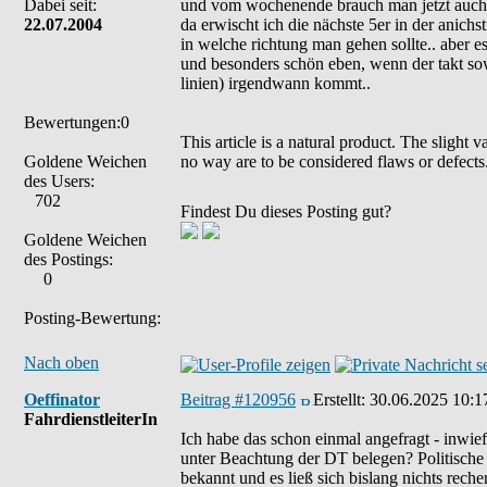
Dabei seit:
und vom wochenende brauch man jetzt auch n
22.07.2004
da erwischt ich die nächste 5er in der anichs
in welche richtung man gehen sollte.. aber es 
und besonders schön eben, wenn der takt sow
linien) irgendwann kommt..
Bewertungen:0
This article is a natural product. The slight 
Goldene Weichen
no way are to be considered flaws or defects
des Users:
702
Findest Du dieses Posting gut?
Goldene Weichen
des Postings:
0
Posting-Bewertung:
Nach oben
Oeffinator
Beitrag #120956
Erstellt:
30.06.2025 10:1
FahrdienstleiterIn
Ich habe das schon einmal angefragt - inwief
unter Beachtung der DT belegen? Politische 
bekannt und es ließ sich bislang nichts reche