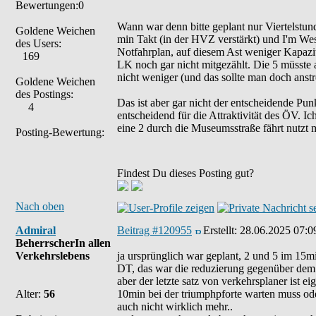
Bewertungen:0
Wann war denn bitte geplant nur Viertelstun
Goldene Weichen
min Takt (in der HVZ verstärkt) und I'm We
des Users:
Notfahrplan, auf diesem Ast weniger Kapazi
169
LK noch gar nicht mitgezählt. Die 5 müsste 
nicht weniger (und das sollte man doch anstr
Goldene Weichen
des Postings:
Das ist aber gar nicht der entscheidende Pu
4
entscheidend für die Attraktivität des ÖV. Ic
eine 2 durch die Museumsstraße fährt nutzt 
Posting-Bewertung:
Findest Du dieses Posting gut?
Nach oben
Admiral
Beitrag #120955
Erstellt:
28.06.2025 07:0
BeherrscherIn allen
Verkehrslebens
ja ursprünglich war geplant, 2 und 5 im 15min
DT, das war die reduzierung gegenüber dem
aber der letzte satz von verkehrsplaner ist e
Alter:
56
10min bei der triumphpforte warten muss ode
auch nicht wirklich mehr..