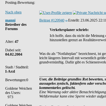
Posting-Bewertung:
Nach oben
manni
Beitrag #120940
Erstellt:
23.06.2025 22:1
Betreiber des
Forums
Verkehrsplaner schrieb:
Ich hoffe, dass du nicht die Meinung d
hinzustellen grenzt an Realitätsverw
Alter:
47
Dabei seit:
Was du als "Notfahrplan" bezeichnest, ist g
04.02.2004
leicht längeres Intervall mit wesentlich grö
grundvernünftig. Dafür gibt es Schienenverke
Stadt / Stadtteil:
I-Arzl
___________________________________
User, die Beiträge grundlos Rot bewerten, si
Bewertungen:0
aussagelos zynisch, faktenfern oder versc
kommentarlos gelöscht.
Goldene Weichen
Eine Warnung oder aktive Benachrichtigung
des Users:
Webformular kann eine Sperre wieder aufg
973
Goldene Weichen