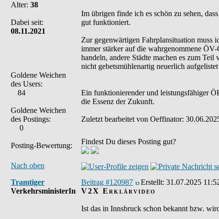
Alter:
38
Im übrigen finde ich es schön zu sehen, dass
Dabei seit:
gut funktioniert.
08.11.2021
Zur gegenwärtigen Fahrplansituation muss ich
immer stärker auf die wahrgenommene ÖV-Qual
handeln, andere Städte machen es zum Teil v
nicht gebetsmühlenartig neuerlich aufgeliste
Goldene Weichen
des Users:
84
Ein funktionierender und leistungsfähiger ÖP
die Essenz der Zukunft.
Goldene Weichen
des Postings:
Zuletzt bearbeitet von Oeffinator: 30.06.202
0
Findest Du dieses Posting gut?
Posting-Bewertung:
Nach oben
Tramtiger
Beitrag #120987
Erstellt:
31.07.2025 11:5
VerkehrsministerIn
V2X Erklärvideo
Ist das in Innsbruck schon bekannt bzw. wi