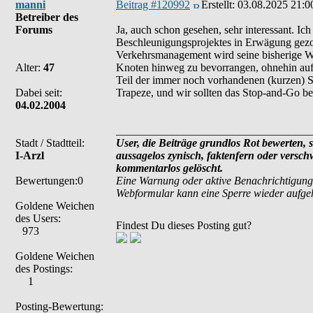
manni
Beitrag #120992
Erstellt:
03.08.2025 21:0
Betreiber des
Forums
Ja, auch schon gesehen, sehr interessant. I
Beschleunigungsprojektes in Erwägung gezog
Verkehrsmanagement wird seine bisherige W
Alter:
47
Knoten hinweg zu bevorrangen, ohnehin aufg
Teil der immer noch vorhandenen (kurzen) S
Dabei seit:
Trapeze, und wir sollten das Stop-and-Go bei
04.02.2004
___________________________________
Stadt / Stadtteil:
User, die Beiträge grundlos Rot bewerten, si
I-Arzl
aussagelos zynisch, faktenfern oder versc
kommentarlos gelöscht.
Bewertungen:0
Eine Warnung oder aktive Benachrichtigung
Webformular kann eine Sperre wieder aufg
Goldene Weichen
des Users:
Findest Du dieses Posting gut?
973
Goldene Weichen
des Postings:
1
Posting-Bewertung: