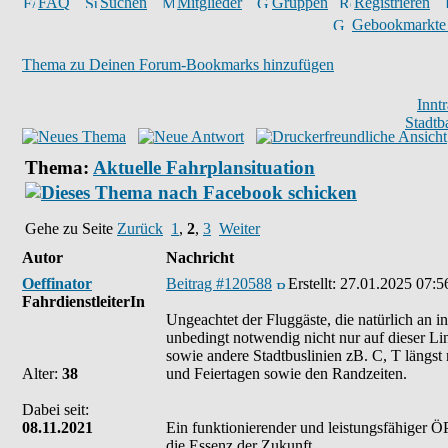
FAQ
Suchen
Mitglieder
Gruppen
Registrieren
Gebookmarkte
Thema zu Deinen Forum-Bookmarks hinzufügen
Innt
Stadtb
Thema:
Aktuelle Fahrplansituation
Gehe zu Seite
Zurück
1
,
2
,
3
Weiter
Autor
Nachricht
Oeffinator
Beitrag #120588
Erstellt:
27.01.2025 07:5
FahrdienstleiterIn
Ungeachtet der Fluggäste, die natürlich an i
unbedingt notwendig nicht nur auf dieser L
sowie andere Stadtbuslinien zB. C, T längst
Alter:
38
und Feiertagen sowie den Randzeiten.
Dabei seit:
08.11.2021
Ein funktionierender und leistungsfähiger ÖP
die Essenz der Zukunft.