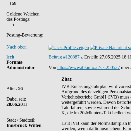
169
Goldene Weichen
des Postings:
5
Posting-Bewertung:
Nach oben
lech
Beitrag #120887
Erstellt:
27.05.2025 18:1
Forums-
Administrator
Von
https://www.ibkinfo.at/sts-250527
über 
Zitat:
IVB-Entlastungsfahrplan wird vorerst
Alter:
56
Aufgrund des derzeitigen Personalst
Verkehrsbetriebe GmbH (IVB) muss d
Dabei seit:
weitergeführt werden. Davon betroffe
20.06.2011
Takt fahren, sowie während der Schul
K, die im 20-Minuten-Takt bedient w
Stadt / Stadtteil:
Laut IVB kann der Normalfahrplan tr
Innsbruck Wilten
werden, wenn dafür ausreichend Fahrp