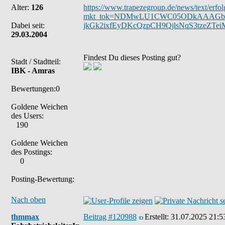
Alter:
126
https://www.trapezegroup.de/news/text/erfol
mkt_tok=NDMwLU1CWC05ODkAAAGb-Rq
Dabei seit:
jkGk2ixfEyDKcQzpCH9QjlsNqS3tzeZTei
29.03.2004
Findest Du dieses Posting gut?
Stadt / Stadtteil:
IBK - Amras
Bewertungen:0
Goldene Weichen
des Users:
190
Goldene Weichen
des Postings:
0
Posting-Bewertung:
Nach oben
thmmax
Beitrag #120988
Erstellt:
31.07.2025 21:5