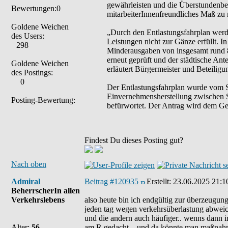
gewährleisten und die Überstundenbe
Bewertungen:0
mitarbeiterInnenfreundliches Maß zu 
Goldene Weichen
„Durch den Entlastungsfahrplan werd
des Users:
Leistungen nicht zur Gänze erfüllt. 
298
Minderausgaben von insgesamt rund 8
erneut geprüft und der städtische An
Goldene Weichen
erläutert Bürgermeister und Beteilig
des Postings:
0
Der Entlastungsfahrplan wurde vom 
Einvernehmensherstellung zwischen S
Posting-Bewertung:
befürwortet. Der Antrag wird dem Ge
Findest Du dieses Posting gut?
Nach oben
Admiral
Beitrag #120935
Erstellt:
23.06.2025 21:1
BeherrscherIn allen
Verkehrslebens
also heute bin ich endgültig zur überzeugung
jeden tag wegen verkehrsüberlastung abweic
und die andern auch häufiger.. wenns dann i
Alter:
56
am R gedacht... und da könnte man maßnahmen