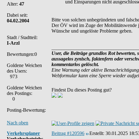
und Einsparungen nicht ausgeschlosse
Alter:
47
Dabei seit:
Bitte von solchen unbegründeten und falsc
04.02.2004
Der ÖV wird im Zuge der Mobilitätswende je
Wünsche und ungelöste Probleme geben.
Stadt / Stadtteil:
I-Arzl
___________________________________
User, die Beiträge grundlos Rot bewerten, si
Bewertungen:0
aussagelos zynisch, faktenfern oder versc
kommentarlos gelöscht.
Goldene Weichen
Eine Warnung oder aktive Benachrichtigung
des Users:
Webformular kann eine Sperre wieder aufg
973
Goldene Weichen
Findest Du dieses Posting gut?
des Postings:
0
Posting-Bewertung:
Nach oben
Verkehrsplaner
Beitrag #120596
Erstellt:
30.01.2025 18:5
Verkehrsbetriebs-