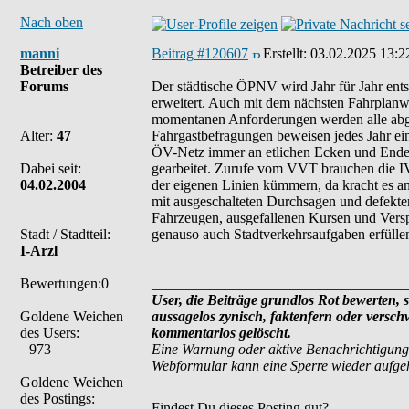
Nach oben
manni
Beitrag #120607
Erstellt:
03.02.2025 13:2
Betreiber des
Forums
Der städtische ÖPNV wird Jahr für Jahr ent
erweitert. Auch mit dem nächsten Fahrplan
momentanen Anforderungen werden alle abge
Alter:
47
Fahrgastbefragungen beweisen jedes Jahr ein
ÖV-Netz immer an etlichen Ecken und Enden
Dabei seit:
gearbeitet. Zurufe vom VVT brauchen die IVB
04.02.2004
der eigenen Linien kümmern, da kracht es a
mit ausgeschalteten Durchsagen und defekte
Fahrzeugen, ausgefallenen Kursen und Verspä
Stadt / Stadtteil:
genauso auch Stadtverkehrsaufgaben erfülle
I-Arzl
Bewertungen:0
___________________________________
User, die Beiträge grundlos Rot bewerten, si
Goldene Weichen
aussagelos zynisch, faktenfern oder versc
des Users:
kommentarlos gelöscht.
973
Eine Warnung oder aktive Benachrichtigung
Webformular kann eine Sperre wieder aufg
Goldene Weichen
des Postings:
Findest Du dieses Posting gut?