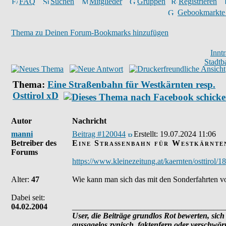
FAQ
Suchen
Mitglieder
Gruppen
Registrieren
Gebookmarkte
Thema zu Deinen Forum-Bookmarks hinzufügen
Innt
Stadtb
Thema:
Eine Straßenbahn für Westkärnten resp.
Osttirol xD
Autor
Nachricht
manni
Beitrag #120044
Erstellt:
19.07.2024 11:06
Betreiber des
Eine Straßenbahn für Westkärnten
Forums
https://www.kleinezeitung.at/kaernten/osttirol/
Alter:
47
Wie kann man sich das mit den Sonderfahrten v
Dabei seit:
04.02.2004
______________________________________
User, die Beiträge grundlos Rot bewerten, sich 
aussagelos zynisch, faktenfern oder verschwö