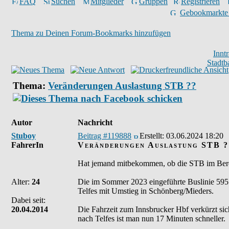
FAQ
Suchen
Mitglieder
Gruppen
Registrieren
Gebookmarkte
Thema zu Deinen Forum-Bookmarks hinzufügen
Innt
Stadtb
Thema:
Veränderungen Auslastung STB ??
Autor
Nachricht
Stuboy
Beitrag #119888
Erstellt:
03.06.2024 18:20
FahrerIn
Veränderungen Auslastung STB ?
Hat jemand mitbekommen, ob die STB im Bereic
Alter:
24
Die im Sommer 2023 eingeführte Buslinie 595 
Telfes mit Umstieg in Schönberg/Mieders.
Dabei seit:
20.04.2014
Die Fahrzeit zum Innsbrucker Hbf verkürzt si
nach Telfes ist man nun 17 Minuten schneller.