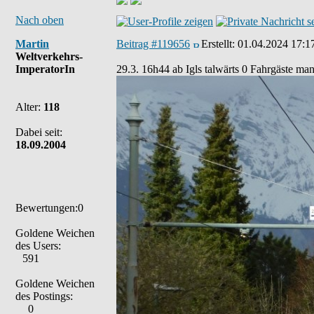
Nach oben
Martin
Beitrag #119656
Erstellt:
01.04.2024 17:1
Weltverkehrs-
ImperatorIn
29.3. 16h44 ab Igls talwärts 0 Fahrgäste m
Alter:
118
Dabei seit:
18.09.2004
Bewertungen:0
Goldene Weichen
des Users:
591
Goldene Weichen
des Postings:
0