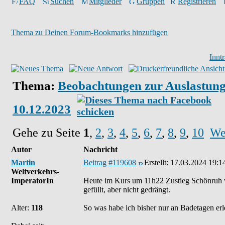
FAQ
Suchen
Mitglieder
Gruppen
Registrieren
Thema zu Deinen Forum-Bookmarks hinzufügen
Innt
Thema:
Beobachtungen zur Auslastung 
10.12.2023
Gehe zu Seite
1
,
2
,
3
,
4
,
5
,
6
,
7
,
8
,
9
,
10
We
Autor
Nachricht
Martin
Beitrag #119608
Erstellt:
17.03.2024 19:1
Weltverkehrs-
ImperatorIn
Heute im Kurs um 11h22 Zustieg Schönruh war
gefüllt, aber nicht gedrängt.
Alter:
118
So was habe ich bisher nur an Badetagen erl