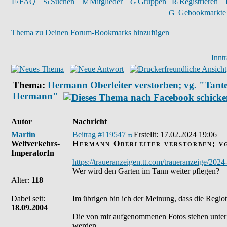
FAQ
Suchen
Mitglieder
Gruppen
Registrieren
Gebookmarkte
Thema zu Deinen Forum-Bookmarks hinzufügen
Innt
Thema:
Hermann Oberleiter verstorben; vg. "Tante
Hermann"
Autor
Nachricht
Martin
Beitrag #119547
Erstellt:
17.02.2024 19:06
Weltverkehrs-
Hermann Oberleiter verstorben; 
ImperatorIn
https://traueranzeigen.tt.com/traueranzeige/20
Wer wird den Garten im Tann weiter pflegen?
Alter:
118
Dabei seit:
Im übrigen bin ich der Meinung, dass die Regio
18.09.2004
Die von mir aufgenommenen Fotos stehen unter
werden.