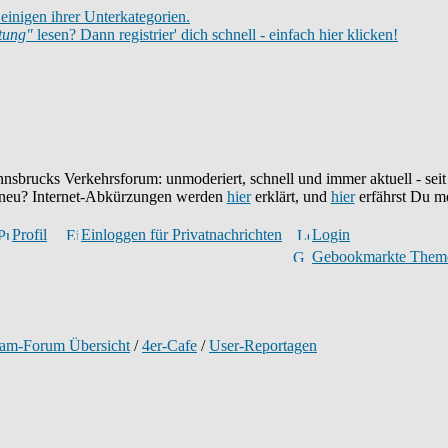
einigen ihrer Unterkategorien.
itung"
lesen? Dann registrier' dich schnell - einfach hier klicken!
nnsbrucks Verkehrsforum: unmoderiert, schnell und immer aktuell - sei
r neu? Internet-Abkürzungen werden
hier
erklärt, und
hier
erfährst Du m
Profil
Einloggen für Privatnachrichten
Login
Gebookmarkte Them
ram-Forum Übersicht
/
4er-Cafe
/
User-Reportagen