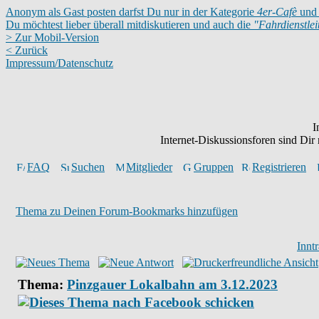
Anonym als Gast posten darfst Du nur in der Kategorie
4er-Cafè
und 
Du möchtest lieber überall mitdiskutieren und auch die
"Fahrdienstle
> Zur Mobil-Version
< Zurück
Impressum/Datenschutz
I
Internet-Diskussionsforen sind Di
FAQ
Suchen
Mitglieder
Gruppen
Registrieren
Thema zu Deinen Forum-Bookmarks hinzufügen
Innt
Thema:
Pinzgauer Lokalbahn am 3.12.2023