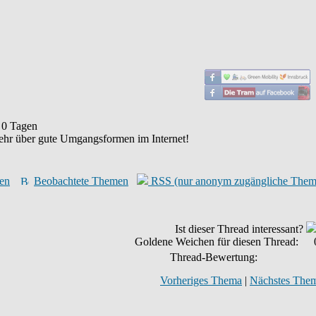
t
0
Tagen
ehr über gute Umgangsformen im Internet!
en
Beobachtete Themen
RSS (nur anonym zugängliche Them
Ist dieser Thread interessant?
Goldene Weichen für diesen Thread:
Thread-Bewertung:
Vorheriges Thema
|
Nächstes The