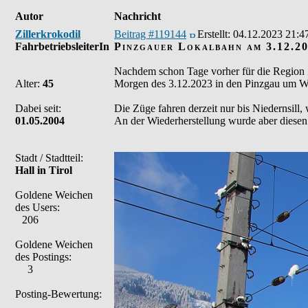
Autor
Nachricht
Zillerkrokodil
Beitrag #119144
Erstellt:
04.12.2023 21:4
FahrbetriebsleiterIn
Pinzgauer Lokalbahn am 3.12.2
Nachdem schon Tage vorher für die Region Z
Alter:
45
Morgen des 3.12.2023 in den Pinzgau um Win
Dabei seit:
Die Züge fahren derzeit nur bis Niedernsill
01.05.2004
An der Wiederherstellung wurde aber diesen 
Stadt / Stadtteil:
Hall in Tirol
Goldene Weichen
des Users:
206
Goldene Weichen
des Postings:
3
Posting-Bewertung: