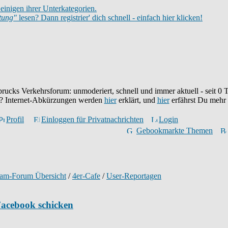
einigen ihrer Unterkategorien.
itung"
lesen? Dann registrier' dich schnell - einfach hier klicken!
brucks Verkehrsforum: unmoderiert, schnell und immer aktuell - seit
0
T
eu? Internet-Abkürzungen werden
hier
erklärt, und
hier
erfährst Du mehr
Profil
Einloggen für Privatnachrichten
Login
Gebookmarkte Themen
ram-Forum Übersicht
/
4er-Cafe
/
User-Reportagen