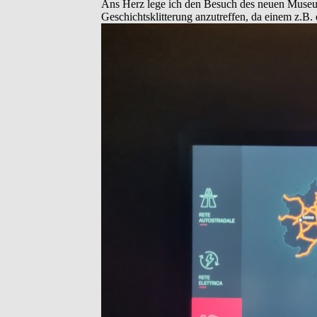
Ans Herz lege ich den Besuch des neuen Museums 
Geschichtsklitterung anzutreffen, da einem z.B.