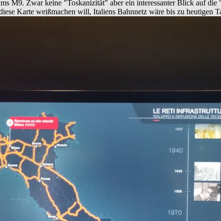
M9. Zwar keine "Toskanizität" aber ein interessanter Blick auf die "It
 diese Karte weißmachen will, Italiens Bahnnetz wäre bis zu heutigen T