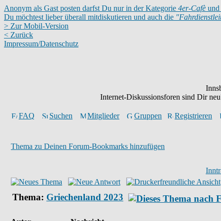
Anonym als Gast posten darfst Du nur in der Kategorie
4er-Cafè
und 
Du möchtest lieber überall mitdiskutieren und auch die
"Fahrdienstle
> Zur Mobil-Version
< Zurück
Impressum/Datenschutz
Inns
Internet-Diskussionsforen sind Dir n
FAQ
Suchen
Mitglieder
Gruppen
Registrieren
Thema zu Deinen Forum-Bookmarks hinzufügen
Innt
Thema:
Griechenland 2023