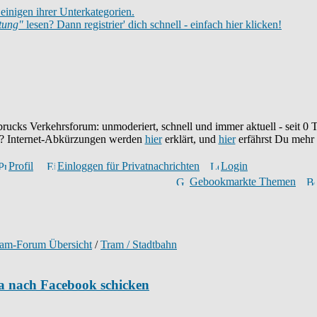
einigen ihrer Unterkategorien.
itung"
lesen? Dann registrier' dich schnell - einfach hier klicken!
brucks Verkehrsforum: unmoderiert, schnell und immer aktuell - seit
0
T
eu? Internet-Abkürzungen werden
hier
erklärt, und
hier
erfährst Du mehr
Profil
Einloggen für Privatnachrichten
Login
Gebookmarkte Themen
ram-Forum Übersicht
/
Tram / Stadtbahn