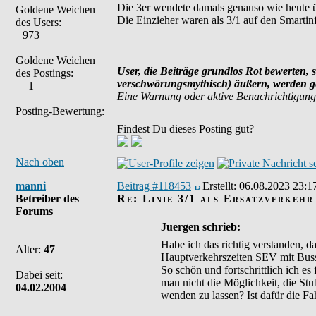
Die 3er wendete damals genauso wie heute 
Goldene Weichen
Die Einzieher waren als 3/1 auf den Smartin
des Users:
973
___________________________________
Goldene Weichen
User, die Beiträge grundlos Rot bewerten, s
des Postings:
verschwörungsmythisch) äußern, werden ge
1
Eine Warnung oder aktive Benachrichtigung
Posting-Bewertung:
Findest Du dieses Posting gut?
Nach oben
manni
Beitrag #118453
Erstellt:
06.08.2023 23:1
Betreiber des
Re: Linie 3/1 als Ersatzverkehr
Forums
Juergen schrieb:
Habe ich das richtig verstanden, 
Alter:
47
Hauptverkehrszeiten SEV mit Buss
So schön und fortschrittlich ich 
Dabei seit:
man nicht die Möglichkeit, die St
04.02.2004
wenden zu lassen? Ist dafür die Fa