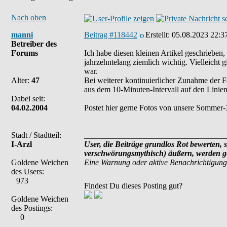
Nach oben
manni
Beitrag #118442
Erstellt:
05.08.2023 22:3
Betreiber des
Forums
Ich habe diesen kleinen Artikel geschrieben
jahrzehntelang ziemlich wichtig. Vielleicht 
war.
Alter:
47
Bei weiterer kontinuierlicher Zunahme der Fah
aus dem 10-Minuten-Intervall auf den Linien
Dabei seit:
04.02.2004
Postet hier gerne Fotos von unsere Sommer-
Stadt / Stadtteil:
___________________________________
I-Arzl
User, die Beiträge grundlos Rot bewerten, s
verschwörungsmythisch) äußern, werden ge
Goldene Weichen
Eine Warnung oder aktive Benachrichtigung
des Users:
973
Findest Du dieses Posting gut?
Goldene Weichen
des Postings:
0