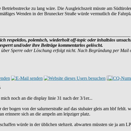
e Betriebsstrecke zu lang wäre. Die Ausgleichszeit müsste am Südtirole
äßiges Wenden in der Brunecker Straße würde vermutlich die Fahrplanst
________________________________________________________
ich respektlos, polemisch, wiederholt off-topic oder inhaltslos unsach
sperrt und/oder ihre Beiträge kommentarlos gelöscht.
 über Sperre oder Löschung erfolgt nicht. Nach Begründung per Mail
5
mich noch an die display linie 31 nach der 3/1er...
hr der bogen von der salurnerstraße auf das stubaier gleis am hbf fehlt
n erinnere sich an die ampeln am leipziger platz.
f schaffen würde in der üblichen stehzeit. abwarten müssten sie ja am 