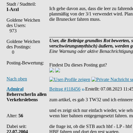
Stadt / Stadtteil:
Ich gehe davon aus, dass die leer zu fahrend
I-Arzl
planmäßig von der 3/1 verwendet wird. Planm
die Brunecker fahren muss.
Goldene Weichen
des Users:
973
___________________________________
User, die Beiträge grundlos Rot bewerten, s
Goldene Weichen
verschwörungsmythisch) äußern, werden ge
des Postings:
Eine Warnung oder aktive Benachrichtigung
0
Posting-Bewertung:
Findest Du dieses Posting gut?
Nach oben
Admiral
Beitrag #118456
Erstellt:
07.08.2023 11:4
BeherrscherIn allen
Verkehrslebens
zum artikel, es gab 3 TW32 und ich erinnere 
und es zeigt sich nur einfach wieder, wie se
Alter:
56
wenn hier bahnen entgegengesetzt fahren. ma
Dabei seit:
die frage ist, ob die STB auch hbf - LP - hb
22.07.2004
HBF fahren und dort den rest warten.