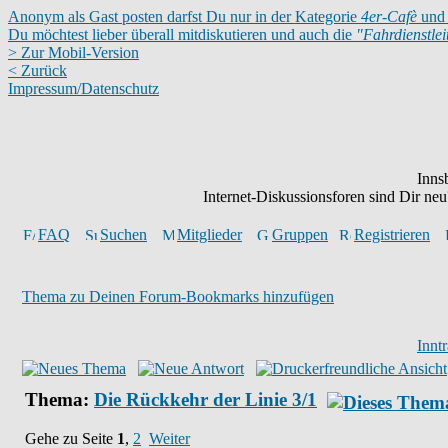
Anonym als Gast posten darfst Du nur in der Kategorie
4er-Cafè
und 
Du möchtest lieber überall mitdiskutieren und auch die
"Fahrdienstle
> Zur Mobil-Version
< Zurück
Impressum/Datenschutz
Inns
Internet-Diskussionsforen sind Dir n
FAQ
Suchen
Mitglieder
Gruppen
Registrieren
Thema zu Deinen Forum-Bookmarks hinzufügen
Innt
Thema:
Die Rückkehr der Linie 3/1
Gehe zu Seite
1
,
2
Weiter