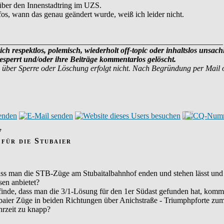
über den Innenstadtring im UZS.
fos, wann das genau geändert wurde, weiß ich leider nicht.
________________________________________________________
ich respektlos, polemisch, wiederholt off-topic oder inhaltslos unsach
sperrt und/oder ihre Beiträge kommentarlos gelöscht.
 über Sperre oder Löschung erfolgt nicht. Nach Begründung per Mail
7
 für die Stubaier
dass man die STB-Züge am Stubaitalbahnhof enden und stehen lässt und t
en anbietet?
es finde, dass man die 3/1-Lösung für den 1er Südast gefunden hat, ko
ubaier Züge in beiden Richtungen über Anichstraße - Triumphpforte z
hrzeit zu knapp?