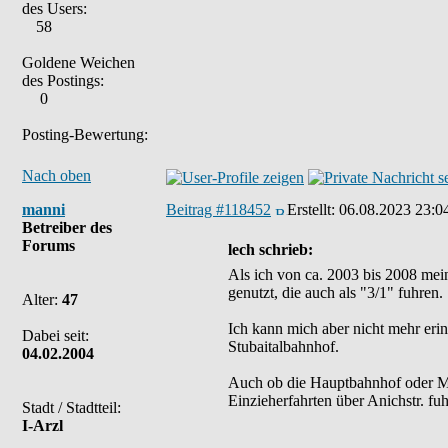
des Users:
58
Goldene Weichen
des Postings:
0
Posting-Bewertung:
Nach oben
manni
Beitrag #118452
Erstellt:
06.08.2023 23:0
Betreiber des
Forums
lech schrieb:
Als ich von ca. 2003 bis 2008 mei
genutzt, die auch als "3/1" fuhren.
Alter:
47
Ich kann mich aber nicht mehr eri
Dabei seit:
Stubaitalbahnhof.
04.02.2004
Auch ob die Hauptbahnhof oder Mus
Einzieherfahrten über Anichstr. f
Stadt / Stadtteil:
I-Arzl