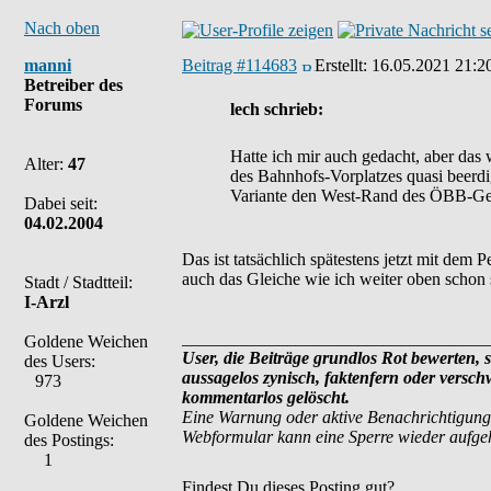
Nach oben
manni
Beitrag #114683
Erstellt:
16.05.2021 21:2
Betreiber des
Forums
lech schrieb:
Hatte ich mir auch gedacht, aber das
Alter:
47
des Bahnhofs-Vorplatzes quasi beerdi
Variante den West-Rand des ÖBB-Ge
Dabei seit:
04.02.2004
Das ist tatsächlich spätestens jetzt mit dem
auch das Gleiche wie ich weiter oben schon 
Stadt / Stadtteil:
I-Arzl
___________________________________
Goldene Weichen
User, die Beiträge grundlos Rot bewerten, si
des Users:
aussagelos zynisch, faktenfern oder versc
973
kommentarlos gelöscht.
Eine Warnung oder aktive Benachrichtigung
Goldene Weichen
Webformular kann eine Sperre wieder aufg
des Postings:
1
Findest Du dieses Posting gut?