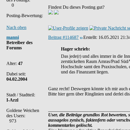
0
Findest Du dieses Posting gut?
Posting-Bewertung:
Nach oben
manni
Beitrag #114687
Erstellt:
16.05.2021 21:3
Betreiber des
Forums
Hager schrieb:
Das jede(r) und alles immer in die In
zerstückelten Raum Amras/Prad Süd/W
Alter:
47
Hochschule samt den Praxisschulen, 
und das Finanzamt liegen.
Dabei seit:
04.02.2004
Ganz recht! Deswegen könnte ich mir auch ei
Bitte hier gern über Ringlinien und derlei dis
Stadt / Stadtteil:
I-Arzl
___________________________________
Goldene Weichen
User, die Beiträge grundlos Rot bewerten, si
des Users:
aussagelos zynisch, faktenfern oder versc
973
kommentarlos gelöscht.