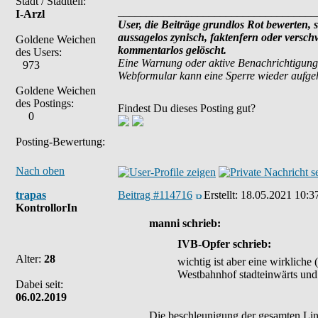
Stadt / Stadtteil:
___________________________________
I-Arzl
User, die Beiträge grundlos Rot bewerten, si
aussagelos zynisch, faktenfern oder versc
Goldene Weichen
kommentarlos gelöscht.
des Users:
Eine Warnung oder aktive Benachrichtigung
973
Webformular kann eine Sperre wieder aufg
Goldene Weichen
des Postings:
Findest Du dieses Posting gut?
0
Posting-Bewertung:
Nach oben
trapas
Beitrag #114716
Erstellt:
18.05.2021 10:3
KontrollorIn
manni schrieb:
IVB-Opfer schrieb:
Alter:
28
wichtig ist aber eine wirklic
Westbahnhof stadteinwärts und r
Dabei seit:
06.02.2019
Die beschleunigung der gesamten Lini