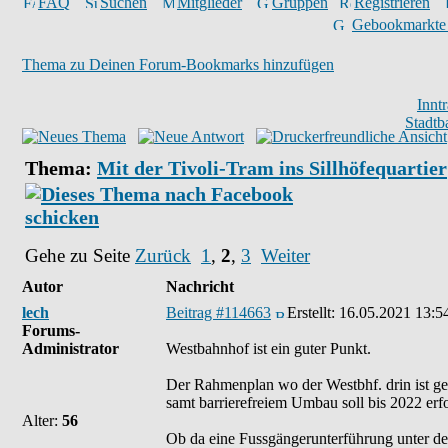
FAQ
Suchen
Mitglieder
Gruppen
Registrieren
Gebookmarkte
Thema zu Deinen Forum-Bookmarks hinzufügen
Innt
Stadtb
Thema:
Mit der Tivoli-Tram ins Sillhöfequartier
Gehe zu Seite
Zurück
1
,
2
,
3
Weiter
Autor
Nachricht
lech
Beitrag #114663
Erstellt:
16.05.2021 13:5
Forums-
Administrator
Westbahnhof ist ein guter Punkt.
Der Rahmenplan wo der Westbhf. drin ist ge
samt barrierefreiem Umbau soll bis 2022 er
Alter:
56
Ob da eine Fussgängerunterführung unter dem