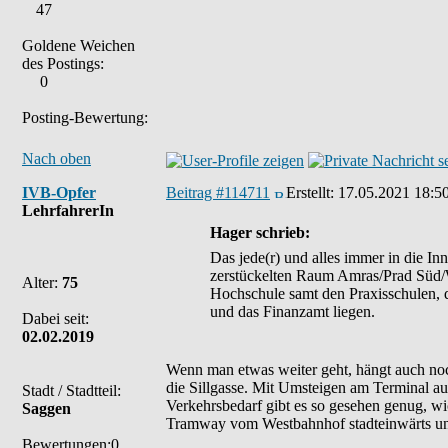
47
Goldene Weichen
des Postings:
0
Posting-Bewertung:
Nach oben
IVB-Opfer
Beitrag #114711
Erstellt:
17.05.2021 18:5
LehrfahrerIn
Hager schrieb:
Das jede(r) und alles immer in die In
zerstückelten Raum Amras/Prad Süd/W
Alter:
75
Hochschule samt den Praxisschulen, 
und das Finanzamt liegen.
Dabei seit:
02.02.2019
Wenn man etwas weiter geht, hängt auch 
die Sillgasse. Mit Umsteigen am Terminal a
Stadt / Stadtteil:
Verkehrsbedarf gibt es so gesehen genug, wi
Saggen
Tramway vom Westbahnhof stadteinwärts und r
Bewertungen:0