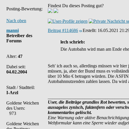
Findest Du dieses Posting gut?
Posting-Bewertung:
Nach oben
manni
Beitrag #114686
Erstellt:
16.05.2021 21:2
Betreiber des
Forums
lech schrieb:
Die Autobahn wird man am Ende eher
Alter:
47
Seh' ich auch so, allerdings müssen wir hi
Dabei seit:
müssen, ja, aber der Bund muss es vollständ
04.02.2004
über 10 Mio € betragen würden. Die ASFINA
Autobahnnutzenden zahlen lassen. Da wird a
Stadt / Stadtteil:
I-Arzl
___________________________________
User, die Beiträge grundlos Rot bewerten, si
Goldene Weichen
aussagelos zynisch, faktenfern oder versc
des Users:
kommentarlos gelöscht.
973
Eine Warnung oder aktive Benachrichtigung
Webformular kann eine Sperre wieder aufg
Goldene Weichen
des Postings: