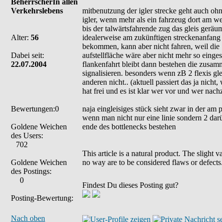
BeherrscherIn allen
Verkehrslebens
mitbenutzung der igler strecke geht auch ohne
igler, wenn mehr als ein fahrzeug dort am 
bis der talwärtsfahrende zug das gleis geräum
Alter:
56
idealerweise am zukünftigen streckenanfang de
bekommen, kann aber nicht fahren, weil die 1
Dabei seit:
aufstellfläche wäre aber nicht mehr so einge
22.07.2004
flankenfahrt bleibt dann bestehen die zusam
signalisieren. besonders wenn zB 2 flexis gl
anderen nicht.. (aktuell passiert das ja nicht
hat frei und es ist klar wer vor und wer nachz
Bewertungen:0
naja eingleisiges stück sieht zwar in der am 
wenn man nicht nur eine linie sondern 2 da
Goldene Weichen
ende des bottlenecks bestehen
des Users:
702
This article is a natural product. The slight 
Goldene Weichen
no way are to be considered flaws or defects
des Postings:
0
Findest Du dieses Posting gut?
Posting-Bewertung:
Nach oben