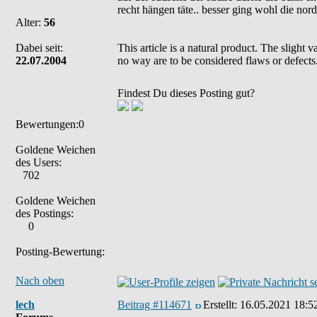
recht hängen täte.. besser ging wohl die nords
Alter:
56
Dabei seit:
This article is a natural product. The slight 
22.07.2004
no way are to be considered flaws or defects
Findest Du dieses Posting gut?
Bewertungen:0
Goldene Weichen
des Users:
702
Goldene Weichen
des Postings:
0
Posting-Bewertung:
Nach oben
lech
Beitrag #114671
Erstellt:
16.05.2021 18:5