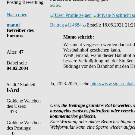
Posting-Bewertung:
Nach oben
manni
Beitrag #114684
Erstellt:
16.05.2021 21:2
Betreiber des
Forums
Momo schrieb:
Was nicht vergessen werden darf ist 
Westbahnhof geschehen kann.
Alter:
47
Weiß jemand, wann dieser Bahnhof be
bessere Verknüpfung mit der Straßenb
Dabei seit:
Südrings vor den Bahnhof mit den Hal
04.02.2004
Ja, 2023-2025, siehe
http://www.strassenba
Stadt / Stadtteil:
I-Arzl
___________________________________
Goldene Weichen
User, die Beiträge grundlos Rot bewerten, si
des Users:
aussagelos zynisch, faktenfern oder versc
973
kommentarlos gelöscht.
Eine Warnung oder aktive Benachrichtigung
Goldene Weichen
Webformular kann eine Sperre wieder aufg
des Postings:
0