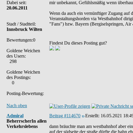
Dabei seit:
mir unbekannt, Gefühlsmäßig wenn überhaupt
20.06.2011
Wenn da auch ein vernünftiger Zugang auf 
Veranstaltungshorden via Westbahnhof dirigi
Stadt / Stadtteil:
"Fans") bzw. Bayern (Bergiselspringen, Air 
Innsbruck Wilten
Bewertungen:0
Findest Du dieses Posting gut?
Goldene Weichen
des Users:
298
Goldene Weichen
des Postings:
0
Posting-Bewertung:
Nach oben
Admiral
Beitrag #114670
Erstellt:
16.05.2021 18:4
BeherrscherIn allen
Verkehrslebens
dann bräuchte man am westbahnhof aber eine
auf der südseite der straße dürfte die bahn 