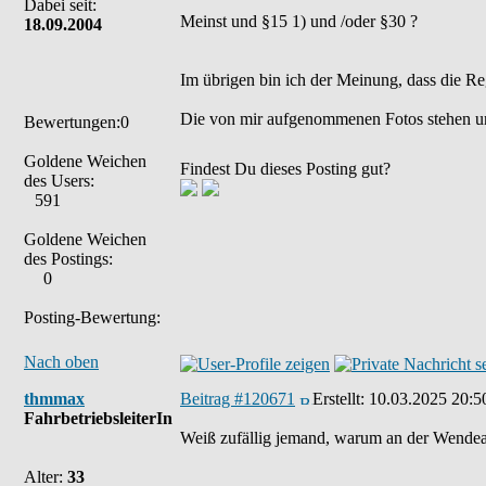
Dabei seit:
Meinst und §15 1) und /oder §30 ?
18.09.2004
Im übrigen bin ich der Meinung, dass die Re
Die von mir aufgenommenen Fotos stehen u
Bewertungen:0
Goldene Weichen
Findest Du dieses Posting gut?
des Users:
591
Goldene Weichen
des Postings:
0
Posting-Bewertung:
Nach oben
thmmax
Beitrag #120671
Erstellt:
10.03.2025 20:5
FahrbetriebsleiterIn
Weiß zufällig jemand, warum an der Wendeanl
Alter:
33