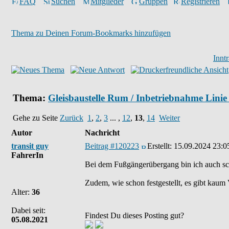
FAQ
Suchen
Mitglieder
Gruppen
Registrieren
Thema zu Deinen Forum-Bookmarks hinzufügen
Innt
Thema:
Gleisbaustelle Rum / Inbetriebnahme Lini
Gehe zu Seite
Zurück
1
,
2
,
3
... ,
12
,
13
,
14
Weiter
Autor
Nachricht
transit guy
Beitrag #120223
Erstellt:
15.09.2024 23:0
FahrerIn
Bei dem Fußgängerübergang bin ich auch schon
Zudem, wie schon festgestellt, es gibt kaum 
Alter:
36
Dabei seit:
Findest Du dieses Posting gut?
05.08.2021