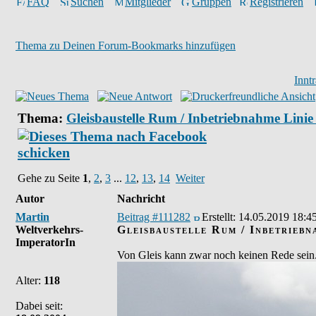
FAQ
Suchen
Mitglieder
Gruppen
Registrieren
Thema zu Deinen Forum-Bookmarks hinzufügen
Innt
Thema:
Gleisbaustelle Rum / Inbetriebnahme Lini
Gehe zu Seite
1
,
2
,
3
...
12
,
13
,
14
Weiter
Autor
Nachricht
Martin
Beitrag #111282
Erstellt:
14.05.2019 18:4
Weltverkehrs-
Gleisbaustelle Rum / Inbetrieb
ImperatorIn
Von Gleis kann zwar noch keinen Rede sein..
Alter:
118
Dabei seit: