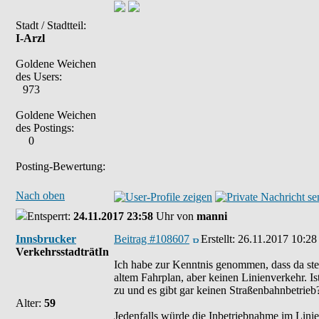
Stadt / Stadtteil:
I-Arzl
Goldene Weichen
des Users:
973
Goldene Weichen
des Postings:
0
Posting-Bewertung:
Nach oben
Entsperrt:
24.11.2017 23:58
Uhr von
manni
Innsbrucker
Beitrag #108607
Erstellt:
26.11.2017 10:28
VerkehrsstadträtIn
Ich habe zur Kenntnis genommen, dass da ste
altem Fahrplan, aber keinen Linienverkehr. I
zu und es gibt gar keinen Straßenbahnbetrieb
Alter:
59
Jedenfalls würde die Inbetriebnahme im Linie