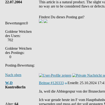
22.07.2004
This article is a natural product. The slight 
no way are to be considered flaws or defects
Findest Du dieses Posting gut?
Bewertungen:0
Goldene Weichen
des Users:
702
Goldene Weichen
des Postings:
0
Posting-Bewertung:
Nach oben
W-D
Beitrag #120333
Erstellt:
25.10.2024 17:4
KontrollorIn
Ja, weil die Abbiegespur von der Bruneckerst
Ich war gerade heute im F vom Hauptbahnhof
Alter:
64
verwenden und muss auf der voll gestauten