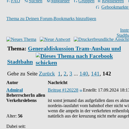
FAQ
Suchen
Mitglieder
Gruppen
Registrieren
Gebookmarkte
Thema zu Deinen Forum-Bookmarks hinzufügen
Innt
Stadtb
Thema:
Generaldiskussion Tram-Ausbau und
Stadtbahn
Gehe zu Seite
Zurück
1
,
2
,
3
...
140
,
141
,
142
Autor
Nachricht
Admiral
Beitrag #120228
Erstellt:
17.09.2024 18:1
BeherrscherIn allen
Verkehrslebens
ist sonst jemand das aufgefallen dass es aktu
nordein-/ausfahrt vom bahnhof eher nicht wir
wenn die ampeln in der verkehrten reihenfolge
Alter:
56
natürlich aus der kreuzung nicht mehr ausge
Dabei seit: