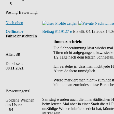
0
Posting-Bewertung:
Nach oben
Oeffinator
Beitrag #119127
Erstellt:
04.12.2023 14:0
FahrdienstleiterIn
thmmax schrieb:
Die Schneeräumung lässt wieder mal 
Türen nicht aufgegangen, bzw. stecken
Alter:
38
1/2 Tage nach dem letzten Schneefall.
Dabei seit:
Ich verstehe ja, dass man nicht jede 
08.11.2021
Ältere de facto unmöglich...
Wieso markiert man nicht - zumindest
könnte man zumindest diese Bereiche 
Bewertungen:0
Samstag wurden auch die innerstädtischen Ha
Goldene Weichen
beim letzten Mal aber in einer Stadt die A
des Users:
unzählige Wintereinbrüche erlebt hat, könn
84
stärker sein.