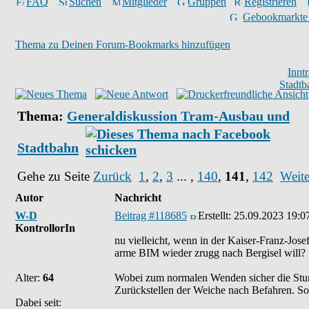
FAQ
Suchen
Mitglieder
Gruppen
Registrieren
Gebookmarkte
Thema zu Deinen Forum-Bookmarks hinzufügen
Innt
Stadtb
Thema:
Generaldiskussion Tram-Ausbau und
Stadtbahn
Gehe zu Seite
Zurück
1
,
2
,
3
... ,
140
,
141
,
142
Weite
Autor
Nachricht
W-D
Beitrag #118685
Erstellt:
25.09.2023 19:0
KontrollorIn
nu vielleicht, wenn in der Kaiser-Franz-Jos
arme BIM wieder zrugg nach Bergisel will?
Alter:
64
Wobei zum normalen Wenden sicher die Stum
Zurückstellen der Weiche nach Befahren. S
Dabei seit: