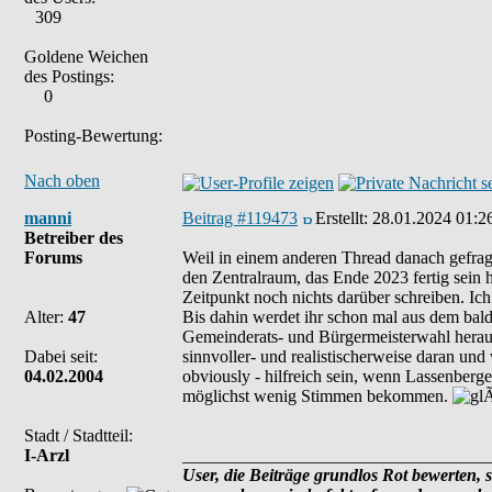
309
Goldene Weichen
des Postings:
0
Posting-Bewertung:
Nach oben
manni
Beitrag #119473
Erstellt:
28.01.2024 01:2
Betreiber des
Forums
Weil in einem anderen Thread danach gefrag
den Zentralraum, das Ende 2023 fertig sein hä
Zeitpunkt noch nichts darüber schreiben. Ich 
Alter:
47
Bis dahin werdet ihr schon mal aus dem ba
Gemeinderats- und Bürgermeisterwahl heraus
Dabei seit:
sinnvoller- und realistischerweise daran und
04.02.2004
obviously - hilfreich sein, wenn Lassenber
möglichst wenig Stimmen bekommen.
Stadt / Stadtteil:
I-Arzl
___________________________________
User, die Beiträge grundlos Rot bewerten, si