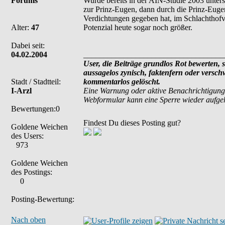
Forums
Wurde bereits in der AIN-Studie 2003 untersu
zur Prinz-Eugen, dann durch die Prinz-Eug
Verdichtungen gegeben hat, im Schlachthof
Alter:
47
Potenzial heute sogar noch größer.
Dabei seit:
04.02.2004
___________________________________
User, die Beiträge grundlos Rot bewerten, si
aussagelos zynisch, faktenfern oder versc
Stadt / Stadtteil:
kommentarlos gelöscht.
I-Arzl
Eine Warnung oder aktive Benachrichtigung
Webformular kann eine Sperre wieder aufg
Bewertungen:0
Findest Du dieses Posting gut?
Goldene Weichen
des Users:
973
Goldene Weichen
des Postings:
0
Posting-Bewertung:
Nach oben