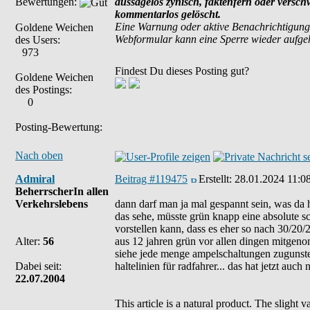
Bewertungen:
aussagelos zynisch, faktenfern oder versc
kommentarlos gelöscht.
Eine Warnung oder aktive Benachrichtigung
Goldene Weichen
Webformular kann eine Sperre wieder aufg
des Users:
973
Findest Du dieses Posting gut?
Goldene Weichen
des Postings:
0
Posting-Bewertung:
Nach oben
Admiral
Beitrag #119475
Erstellt:
28.01.2024 11:0
BeherrscherIn allen
Verkehrslebens
dann darf man ja mal gespannt sein, was da 
das sehe, müsste grün knapp eine absolute sc
vorstellen kann, dass es eher so nach 30/20/
Alter:
56
aus 12 jahren grün vor allen dingen mitgeno
siehe jede menge ampelschaltungen zugunste
Dabei seit:
haltelinien für radfahrer... das hat jetzt auch
22.07.2004
This article is a natural product. The slight 