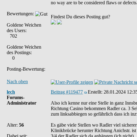
no way are to be considered flaws or defects
Bewertungen:
Findest Du dieses Posting gut?
Goldene Weichen
des Users:
702
Goldene Weichen
des Postings:
0
Posting-Bewertung:
Nach oben
lech
Beitrag #119477
Erstellt:
28.01.2024 12:3
Forums-
Administrator
Also ich kenne nur eine Stelle in ganz Inns
Richtung Casino bekommen Radler ca. 3 Sekun
zum linksabbiegen so gefährlich dass ich in
Alter:
56
Es gäbe viele Stellen wo Radler viel sicher
Klinikbrücke herunter Richtung Anichstr. ist
Dabei seit:
3/4 der Radler sich da anhängen (ich nicht).