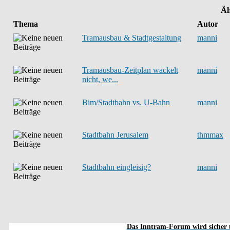
Äh
Thema
Autor
Tramausbau & Stadtgestaltung
manni
Tramausbau-Zeitplan wackelt
manni
nicht, we...
Bim/Stadtbahn vs. U-Bahn
manni
Stadtbahn Jerusalem
thmmax
Stadtbahn eingleisig?
manni
Das Inntram-Forum wird sicher u