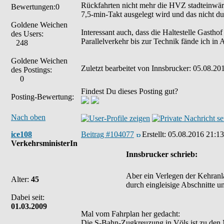
Rückfahrten nicht mehr die HVZ stadteinwärts 
Bewertungen:0
7,5-min-Takt ausgelegt wird und das nicht d
Goldene Weichen
Interessant auch, dass die Haltestelle Gastho
des Users:
Parallelverkehr bis zur Technik fände ich in 
248
Goldene Weichen
Zuletzt bearbeitet von Innsbrucker: 05.08.20
des Postings:
0
Findest Du dieses Posting gut?
Posting-Bewertung:
Nach oben
ice108
Beitrag #104077
Erstellt:
05.08.2016 21:13
VerkehrsministerIn
Innsbrucker schrieb:
Aber ein Verlegen der Kehranlag
Alter:
45
durch eingleisige Abschnitte 
Dabei seit:
01.03.2009
Mal vom Fahrplan her gedacht:
Die S-Bahn-Zugkreuzung in Völs ist zu den 