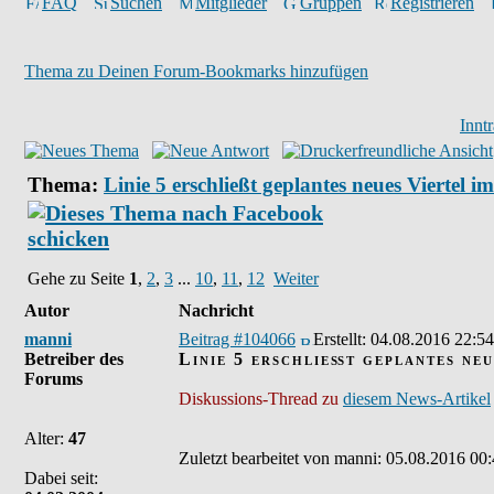
FAQ
Suchen
Mitglieder
Gruppen
Registrieren
Thema zu Deinen Forum-Bookmarks hinzufügen
Innt
Thema:
Linie 5 erschließt geplantes neues Viertel 
Gehe zu Seite
1
,
2
,
3
...
10
,
11
,
12
Weiter
Autor
Nachricht
manni
Beitrag #104066
Erstellt:
04.08.2016 22:54
Betreiber des
Linie 5 erschließt geplantes ne
Forums
Diskussions-Thread zu
diesem News-Artikel
Alter:
47
Zuletzt bearbeitet von manni: 05.08.2016 00:
Dabei seit: