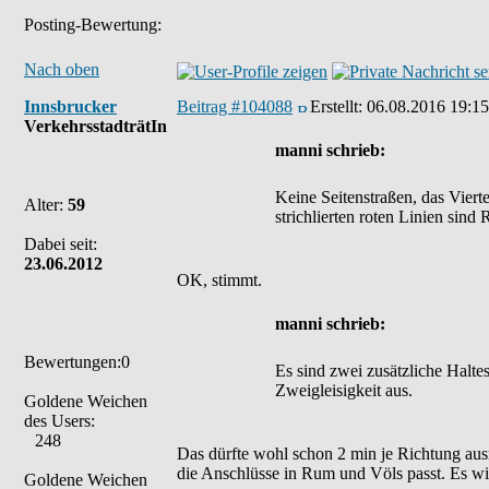
Posting-Bewertung:
Nach oben
Innsbrucker
Beitrag #104088
Erstellt:
06.08.2016 19:15
VerkehrsstadträtIn
manni schrieb:
Keine Seitenstraßen, das Viert
Alter:
59
strichlierten roten Linien sin
Dabei seit:
23.06.2012
OK, stimmt.
manni schrieb:
Bewertungen:0
Es sind zwei zusätzliche Halte
Zweigleisigkeit aus.
Goldene Weichen
des Users:
248
Das dürfte wohl schon 2 min je Richtung ausm
die Anschlüsse in Rum und Völs passt. Es wi
Goldene Weichen