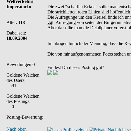
Weltverkehrs-
ImperatorIn
Die zwei "scharfen Ecken" sollte man entschä
Die strichlierten roten Linien sind hoffentli
Die Aufregunge um den Kreisel finde ich unnöt
Alter:
118
ggf. Aufregung von seiten der Bürgerinitiativ
Aber da sollte man die Detailplaner vorerst pl
Dabei seit:
18.09.2004
Im übrigen bin ich der Meinung, dass die Re
Die von mir aufgenommenen Fotos stehen un
Bewertungen:0
Findest Du dieses Posting gut?
Goldene Weichen
des Users:
591
Goldene Weichen
des Postings:
0
Posting-Bewertung:
Nach oben