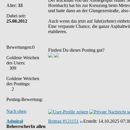
Der Rückstau von der Abbiegespur Haller Str
Alter:
33
Hornbach) hat bis zur Kreuzung beim Metro 
und hatte dann an der Glungezerstraße, also 
Dabei seit:
25.08.2012
Auch wenn das jetzt auf Jahr(zehnte) einbeto
Eine verpasste Chance, die ganze Asphaltwü
etablieren.
Bewertungen:0
Findest Du dieses Posting gut?
Goldene Weichen
des Users:
309
Goldene Weichen
des Postings:
2
Posting-Bewertung:
Nach oben
Admiral
Beitrag #121151
Erstellt:
14.10.2025 07:3
BeherrscherIn allen