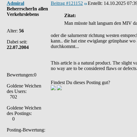
Admiral
Beitrag #121152
Erstellt:
14.10.2025 07:3
BeherrscherIn allen
Verkehrslebens
Zitat:
Man müsste halt langsam den MIV d
Alter:
56
oder die salurnerstr richtung westen entspr
kann.. die hat eine ewiglange grünphase wo a
Dabei seit:
durchkommt...
22.07.2004
This article is a natural product. The slight 
no way are to be considered flaws or defects
Bewertungen:0
Findest Du dieses Posting gut?
Goldene Weichen
des Users:
702
Goldene Weichen
des Postings:
0
Posting-Bewertung: