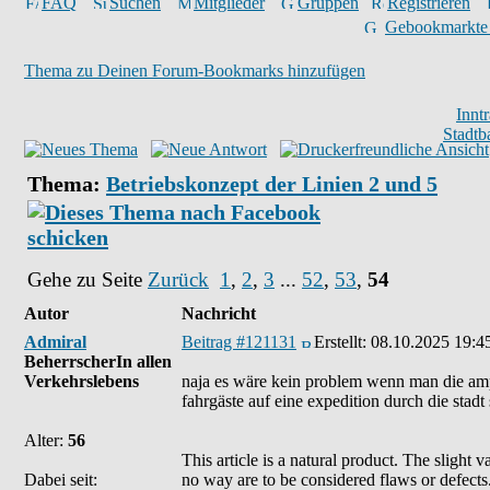
FAQ
Suchen
Mitglieder
Gruppen
Registrieren
Gebookmarkte
Thema zu Deinen Forum-Bookmarks hinzufügen
Innt
Stadtb
Thema:
Betriebskonzept der Linien 2 und 5
Gehe zu Seite
Zurück
1
,
2
,
3
...
52
,
53
,
54
Autor
Nachricht
Admiral
Beitrag #121131
Erstellt:
08.10.2025 19:4
BeherrscherIn allen
Verkehrslebens
naja es wäre kein problem wenn man die ampel
fahrgäste auf eine expedition durch die stadt 
Alter:
56
This article is a natural product. The slight 
Dabei seit:
no way are to be considered flaws or defects