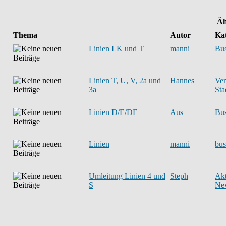
Äh
Thema
Autor
Kat
Linien LK und T
manni
Bu
Linien T, U, V, 2a und
Hannes
Ver
3a
Sta
Linien D/E/DE
Aus
Bu
Linien
manni
bus
Umleitung Linien 4 und
Steph
Akt
S
Ne