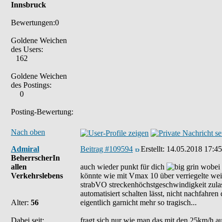
Innsbruck
Bewertungen:0
Goldene Weichen
des Users:
162
Goldene Weichen
des Postings:
0
Posting-Bewertung:
Nach oben
Admiral
Beitrag #109594
Erstellt:
14.05.2018 17:45
BeherrscherIn
allen
auch wieder punkt für dich
wobei w
Verkehrslebens
könnte wie mit Vmax 10 über verriegelte we
strabVO streckenhöchstgeschwindigkeit zulas
automatisiert schalten lässt, nicht nachfahren 
Alter:
56
eigentlich garnicht mehr so tragisch...
Dabei seit:
fragt sich nur wie man das mit den 25km/h a