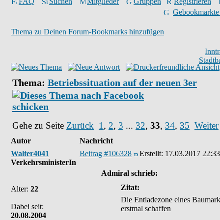
FAQ
Suchen
Mitglieder
Gruppen
Registrieren
Gebookmarkte
Thema zu Deinen Forum-Bookmarks hinzufügen
Innt
Stadtb
Thema:
Betriebssituation auf der neuen 3er
Gehe zu Seite
Zurück
1
,
2
,
3
...
32
,
33
,
34
,
35
Weiter
Autor
Nachricht
Walter4041
Beitrag #106328
Erstellt:
17.03.2017 22:33
VerkehrsministerIn
Admiral schrieb:
Zitat:
Alter:
22
Die Entladezone eines Baumarkt
Dabei seit:
erstmal schaffen
20.08.2004