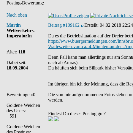
Posting-Bewertung:
Nach oben
Martin
Beitrag #109162
Erstellt:
04.02.2018 22:24
Weltverkehrs-
ImperatorIn
Da es die Betriebsituation auf der Dreier bet
https://www.buergermeldungen.com/Innsbr
Warteszeiten-von-ca.-4-Minuten-an-den-Ampe
Alter:
118
Denn Fall kann man allerdings nur am Sonntag
Dabei seit:
nach ab Amras).
18.09.2004
Da häuften sich beim Sillpark bisher Verspät
Im übrigen bin ich der Meinung, dass die Re
Bewertungen:0
Die von mir aufgenommenen Fotos stehen un
werden.
Goldene Weichen
des Users:
Findest Du dieses Posting gut?
591
Goldene Weichen
des Postings: