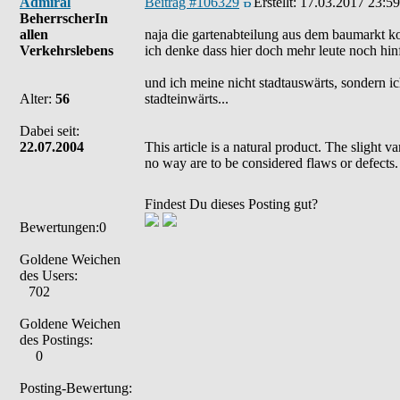
Admiral
Beitrag #106329
Erstellt:
17.03.2017 23:59
BeherrscherIn
allen
naja die gartenabteilung aus dem baumarkt kom
Verkehrslebens
ich denke dass hier doch mehr leute noch hin
und ich meine nicht stadtauswärts, sondern i
Alter:
56
stadteinwärts...
Dabei seit:
22.07.2004
This article is a natural product. The slight 
no way are to be considered flaws or defects.
Findest Du dieses Posting gut?
Bewertungen:0
Goldene Weichen
des Users:
702
Goldene Weichen
des Postings:
0
Posting-Bewertung: