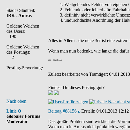
1. Weitgehendes Fehlen von eigenen Gl
2. Fehlende oder fehlerhafte Fahrbah
Stadt / Stadtteil:
3. definitiv nicht verwirklichte Ums
IBK - Amras
4. undurchdachte Anordnung der Halte
Goldene Weichen
des Users:
190
Alles in Allem - die neue 3er ist eine ext
Goldene Weichen
Wenn man nun bedenkt, wie lange die dafür z
des Postings:
2
edit - Tippfehler
Posting-Bewertung:
Zuletzt bearbeitet von Tramtiger: 04.01.2013
Findest Du dieses Posting gut?
Nach oben
Linie O
Beitrag #88156
Erstellt:
04.01.2013 12:12
Globaler Forums-
Moderator
Das größte Problem sind wirklich die Vorra
Wenn man in Amras nicht pünktlich wegfährt