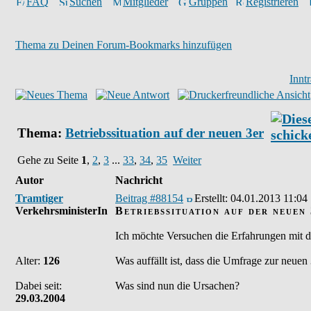
FAQ
Suchen
Mitglieder
Gruppen
Registrieren
Thema zu Deinen Forum-Bookmarks hinzufügen
Innt
Thema:
Betriebssituation auf der neuen 3er
Gehe zu Seite
1
,
2
,
3
...
33
,
34
,
35
Weiter
Autor
Nachricht
Tramtiger
Beitrag #88154
Erstellt:
04.01.2013 11:04
VerkehrsministerIn
Betriebssituation auf der neuen
Ich möchte Versuchen die Erfahrungen mit 
Alter:
126
Was auffällt ist, dass die Umfrage zur neuen
Dabei seit:
Was sind nun die Ursachen?
29.03.2004