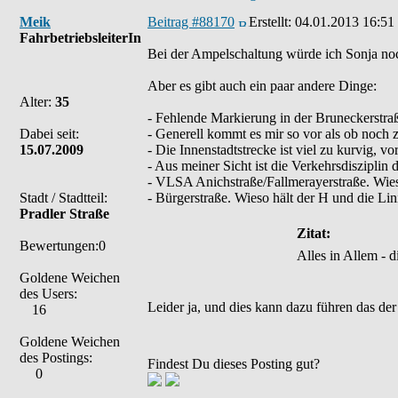
Meik
Beitrag #88170
Erstellt:
04.01.2013 16:51
FahrbetriebsleiterIn
Bei der Ampelschaltung würde ich Sonja noch
Aber es gibt auch ein paar andere Dinge:
Alter:
35
- Fehlende Markierung in der Bruneckerstraße,
Dabei seit:
- Generell kommt es mir so vor als ob noch z
15.07.2009
- Die Innenstadtstrecke ist viel zu kurvig,
- Aus meiner Sicht ist die Verkehrsdiszipli
- VLSA Anichstraße/Fallmerayerstraße. Wieso
Stadt / Stadtteil:
- Bürgerstraße. Wieso hält der H und die Li
Pradler Straße
Zitat:
Bewertungen:0
Alles in Allem - 
Goldene Weichen
des Users:
Leider ja, und dies kann dazu führen das der
16
Goldene Weichen
des Postings:
Findest Du dieses Posting gut?
0