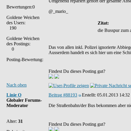
Umgehend repariert gehört der gesamte Absch
Bewertungen:0
@_mario_
Goldene Weichen
des Users:
Zitat:
190
die Busspur zum 
Goldene Weichen
des Postings:
Das von allen inkl. Polizei ignorierte Abbi
0
Ausserdem handelt es sich hier um eine Sch
Posting-Bewertung:
Findest Du dieses Posting gut?
Nach oben
Linie O
Beitrag #88193
Erstellt:
05.01.2013 14:32
Globaler Forums-
Moderator
Die Straßenbahn/der Bus bekommen aber nie g
Alter:
31
Findest Du dieses Posting gut?