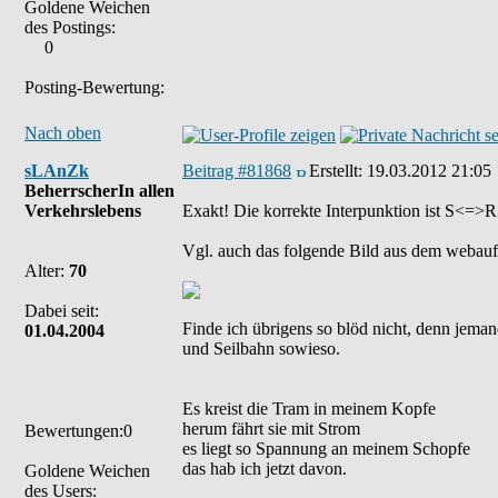
Goldene Weichen
des Postings:
0
Posting-Bewertung:
Nach oben
sLAnZk
Beitrag #81868
Erstellt:
19.03.2012 21:05
BeherrscherIn allen
Verkehrslebens
Exakt! Die korrekte Interpunktion ist S<
Vgl. auch das folgende Bild aus dem webauft
Alter:
70
Dabei seit:
Finde ich übrigens so blöd nicht, denn jemand
01.04.2004
und Seilbahn sowieso.
Es kreist die Tram in meinem Kopfe
herum fährt sie mit Strom
Bewertungen:0
es liegt so Spannung an meinem Schopfe
das hab ich jetzt davon.
Goldene Weichen
des Users: