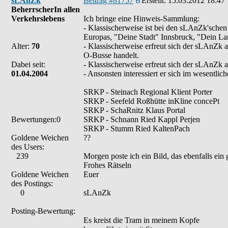
sLAnZk
Beitrag #81757
Erstellt:
15.03.2012 18:47
BeherrscherIn allen
Verkehrslebens
Ich bringe eine Hinweis-Sammlung:
- Klassischerweise ist bei den sLAnZk'sche
Europas, "Deine Stadt" Innsbruck, "Dein L
Alter:
70
- Klassischerweise erfreut sich der sLAnZk a
O-Busse handelt.
Dabei seit:
- Klassischerweise erfreut sich der sLAnZk 
01.04.2004
- Ansonsten interessiert er sich im wesentlic
SRKP - Steinach Regional Klient Porter
SRKP - Seefeld Roßhütte inKline concePt
SRKP - SchaRnitz Klaus Portal
Bewertungen:0
SRKP - Schnann Ried Kappl Perjen
SRKP - Stumm Ried KaltenPach
Goldene Weichen
??
des Users:
239
Morgen poste ich ein Bild, das ebenfalls ein
Frohes Rätseln
Goldene Weichen
Euer
des Postings:
0
sLAnZk
Posting-Bewertung:
Es kreist die Tram in meinem Kopfe