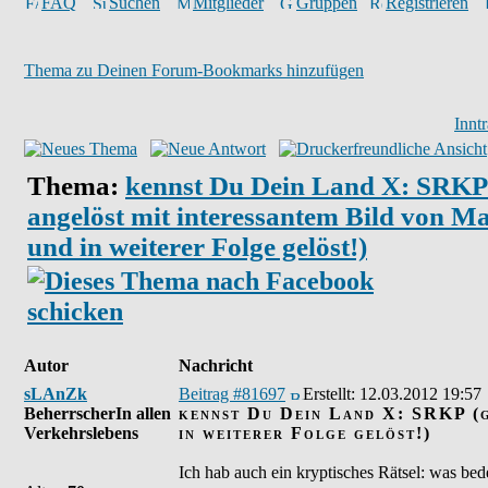
FAQ
Suchen
Mitglieder
Gruppen
Registrieren
Thema zu Deinen Forum-Bookmarks hinzufügen
Innt
Thema:
kennst Du Dein Land X: SRKP 
angelöst mit interessantem Bild von M
und in weiterer Folge gelöst!)
Autor
Nachricht
sLAnZk
Beitrag #81697
Erstellt:
12.03.2012 19:57
BeherrscherIn allen
kennst Du Dein Land X: SRKP (g
Verkehrslebens
in weiterer Folge gelöst!)
Ich hab auch ein kryptisches Rätsel: was bed