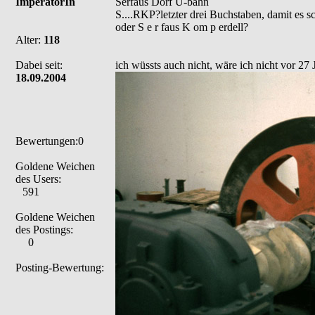
ImperatorIn
Serfaus Dorf U-bahn
S....RKP?letzter drei Buchstaben, damit es sc
oder S e r faus K om p erdell?
Alter:
118
Dabei seit:
ich wüssts auch nicht, wäre ich nicht vor 27 
18.09.2004
Bewertungen:0
Goldene Weichen
des Users:
591
Goldene Weichen
des Postings:
0
Posting-Bewertung: