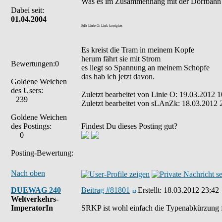
Was es im Zusammenhang mit der Dorfbahn Ser
Dabei seit:
01.04.2004
Edit Linie O: Link korrigiert
Es kreist die Tram in meinem Kopfe
herum fährt sie mit Strom
Bewertungen:0
es liegt so Spannung an meinem Schopfe
das hab ich jetzt davon.
Goldene Weichen
des Users:
Zuletzt bearbeitet von Linie O: 19.03.2012 1
239
Zuletzt bearbeitet von sLAnZk: 18.03.2012 2
Goldene Weichen
des Postings:
Findest Du dieses Posting gut?
0
Posting-Bewertung:
Nach oben
DUEWAG 240
Beitrag #81801
Erstellt:
18.03.2012 23:42
Weltverkehrs-
ImperatorIn
SRKP ist wohl einfach die Typenabkürzung f