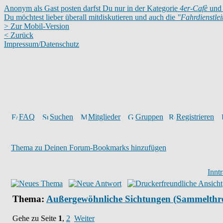
Anonym als Gast posten darfst Du nur in der Kategorie
4er-Cafè
und 
Du möchtest lieber überall mitdiskutieren und auch die
"Fahrdienstle
> Zur Mobil-Version
< Zurück
Impressum/Datenschutz
FAQ
Suchen
Mitglieder
Gruppen
Registrieren
Thema zu Deinen Forum-Bookmarks hinzufügen
Innt
Thema:
Außergewöhnliche Sichtungen (Sammelthr
Gehe zu Seite
1
,
2
Weiter