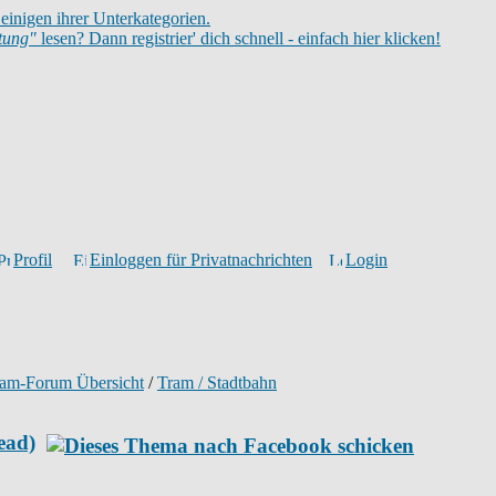
einigen ihrer Unterkategorien.
itung"
lesen? Dann registrier' dich schnell - einfach hier klicken!
Profil
Einloggen für Privatnachrichten
Login
ram-Forum Übersicht
/
Tram / Stadtbahn
ead)