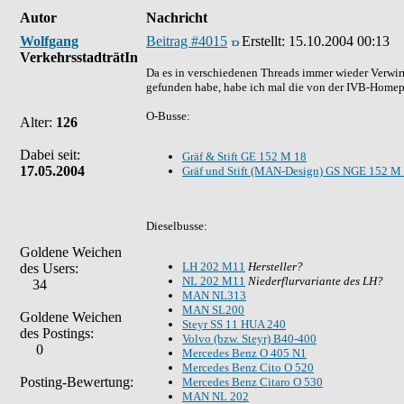
Autor
Nachricht
Wolfgang
Beitrag #4015
Erstellt:
15.10.2004 00:13
VerkehrsstadträtIn
Da es in verschiedenen Threads immer wieder Verwirr
gefunden habe, habe ich mal die von der IVB-Homep
O-Busse:
Alter:
126
Dabei seit:
Gräf & Stift GE 152 M 18
17.05.2004
Gräf und Stift (MAN-Design) GS NGE 152 M
Dieselbusse:
Goldene Weichen
LH 202 M11
Hersteller?
des Users:
NL 202 M11
Niederflurvariante des LH?
34
MAN NL313
MAN SL200
Goldene Weichen
Steyr SS 11 HUA 240
des Postings:
Volvo (bzw. Steyr) B40-400
0
Mercedes Benz O 405 N1
Mercedes Benz Cito O 520
Posting-Bewertung:
Mercedes Benz Citaro O 530
MAN NL 202