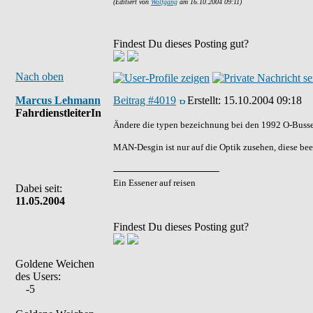
(Editiert von
Wolfgang
am 16.10.2004 09:11)
Findest Du dieses Posting gut?
Nach oben
Marcus Lehmann
Beitrag #4019
Erstellt:
15.10.2004 09:18
FahrdienstleiterIn
Ändere die typen bezeichnung bei den 1992 O-Busse
MAN-Desgin ist nur auf die Optik zusehen, diese beein
Ein Essener auf reisen
Dabei seit:
11.05.2004
Findest Du dieses Posting gut?
Goldene Weichen
des Users:
-5