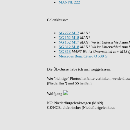
MAN NL 222
Gelenkbusse:
NG 272 M17
MAN?
NG 152 M18
MAN?
NG 152 M17
MAN? Wo ist Unterschied zum M
NG 312 M18
MAN? Wo ist Unterschied zum M
NG 313
MAN? Wo ist Unterschied zum M18 (g
Mercedes Benz Citaro O 530 G
Die ÜL-Busse habe ich mal weggelassen.
Wer "richtige" Photos hat bitte verlinken, werde dies
(Niederflur?) und SS heißen?
Wolfgang
NG: Niederflurgelenkwagen (MAN)
GE/NGE: elektrischer (Niedeflur)gelenkbus