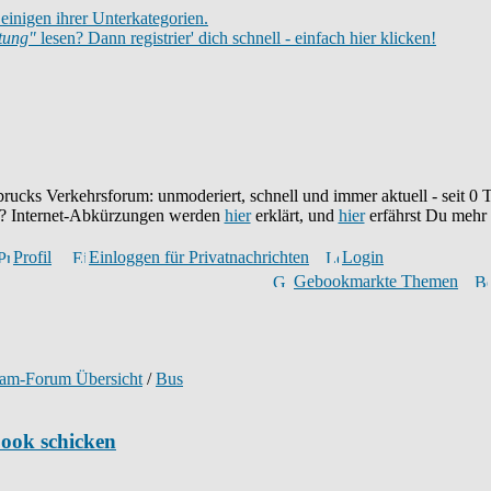
einigen ihrer Unterkategorien.
itung"
lesen? Dann registrier' dich schnell - einfach hier klicken!
brucks Verkehrsforum: unmoderiert, schnell und immer aktuell - seit
0
T
eu? Internet-Abkürzungen werden
hier
erklärt, und
hier
erfährst Du mehr
Profil
Einloggen für Privatnachrichten
Login
Gebookmarkte Themen
ram-Forum Übersicht
/
Bus