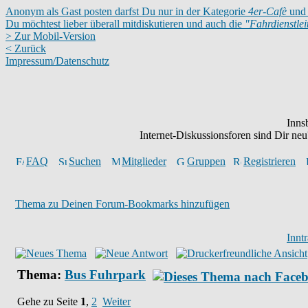
Anonym als Gast posten darfst Du nur in der Kategorie
4er-Cafè
und 
Du möchtest lieber überall mitdiskutieren und auch die
"Fahrdienstle
> Zur Mobil-Version
< Zurück
Impressum/Datenschutz
Inns
Internet-Diskussionsforen sind Dir n
FAQ
Suchen
Mitglieder
Gruppen
Registrieren
Thema zu Deinen Forum-Bookmarks hinzufügen
Innt
Thema:
Bus Fuhrpark
Gehe zu Seite
1
,
2
Weiter