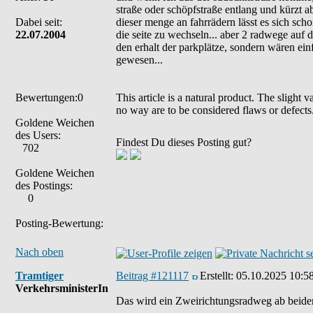
straße oder schöpfstraße entlang und kürzt a
Dabei seit:
dieser menge an fahrrädern lässt es sich sch
22.07.2004
die seite zu wechseln... aber 2 radwege auf d
den erhalt der parkplätze, sondern wären ei
gewesen...
Bewertungen:0
This article is a natural product. The slight 
no way are to be considered flaws or defects
Goldene Weichen
des Users:
Findest Du dieses Posting gut?
702
Goldene Weichen
des Postings:
0
Posting-Bewertung:
Nach oben
Tramtiger
Beitrag #121117
Erstellt:
05.10.2025 10:5
VerkehrsministerIn
Das wird ein Zweirichtungsradweg ab beiden 