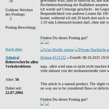
gewonnen wird, dass es sinnvoll ist, den Rad
70
Rechtebeschneidung der Radfahrer ausarten.
ich werde auf Umwege geschickt - im Gegens
Goldene Weichen
Bequemlichkeit von anderen Leuten für 100 
des Postings:
kostet, während ich mit 20 km/h dort nach 
2
1:10 min Lebenszeit kosten darf, ohne mir w
Posting-Bewertung:
Findest Du dieses Posting gut?
Nach oben
Admiral
Beitrag #121132
Erstellt:
08.10.2025 19:5
BeherrscherIn allen
Verkehrslebens
naja.. allen wird man es nicht recht machen k
viele müssen von der neuhauserstraße zum wi
Alter:
56
This article is a natural product. The slight 
Dabei seit:
no way are to be considered flaws or defects
22.07.2004
Findest Du dieses Posting gut?