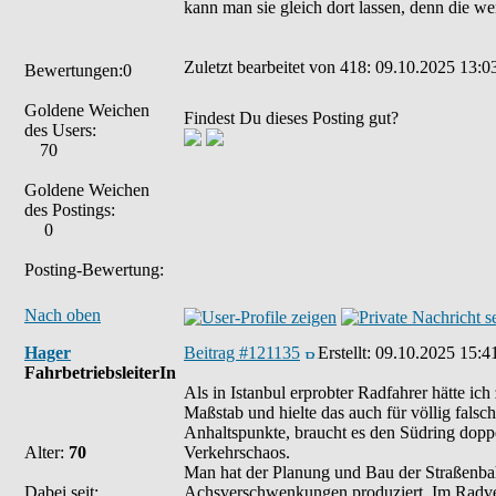
kann man sie gleich dort lassen, denn die 
Zuletzt bearbeitet von 418: 09.10.2025 13:03
Bewertungen:0
Goldene Weichen
Findest Du dieses Posting gut?
des Users:
70
Goldene Weichen
des Postings:
0
Posting-Bewertung:
Nach oben
Hager
Beitrag #121135
Erstellt:
09.10.2025 15:4
FahrbetriebsleiterIn
Als in Istanbul erprobter Radfahrer hätte ic
Maßstab und hielte das auch für völlig falsch
Anhaltspunkte, braucht es den Südring doppe
Alter:
70
Verkehrschaos.
Man hat der Planung und Bau der Straßenba
Dabei seit:
Achsverschwenkungen produziert. Im Radverk