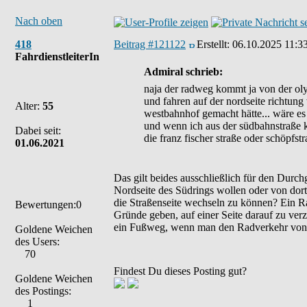
Nach oben
418
Beitrag #121122
Erstellt:
06.10.2025 11:3
FahrdienstleiterIn
Admiral schrieb:
naja der radweg kommt ja von der oly
und fahren auf der nordseite richtung
Alter:
55
westbahnhof gemacht hätte... wäre es
und wenn ich aus der südbahnstraße k
Dabei seit:
die franz fischer straße oder schöpfst
01.06.2021
Das gilt beides ausschließlich für den Durch
Nordseite des Südrings wollen oder von dor
die Straßenseite wechseln zu können? Ein Ra
Bewertungen:0
Gründe geben, auf einer Seite darauf zu ve
ein Fußweg, wenn man den Radverkehr von d
Goldene Weichen
des Users:
70
Findest Du dieses Posting gut?
Goldene Weichen
des Postings:
1