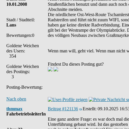
10.01.2008
Straßenflächen benutzt und dann auch noch di
Abschnitte meiden.
Die nördlichere Ost-West-Route Tschamlerstr
Stadt / Stadtteil:
Radstreifen und führt nicht zuum WIFI, sond
Lans
haben gar keine direkte Radverbindung. Ein
gilt bei der Westrampe der Olympiabrücke. 
Bewertungen:0
des völligen Neubaus zwischen Graßmayrkre
Goldene Weichen
des Users:
Wenn man will, geht viel. Wenn man nicht wil
354
Findest Du dieses Posting gut?
Goldene Weichen
des Postings:
3
Posting-Bewertung:
Nach oben
thmmax
Beitrag #121136
Erstellt:
09.10.2025 16:5
FahrbetriebsleiterIn
Eine ganz andere Frage: es war doch mal d
Unterführung gebaut wird. Ist das gestorben