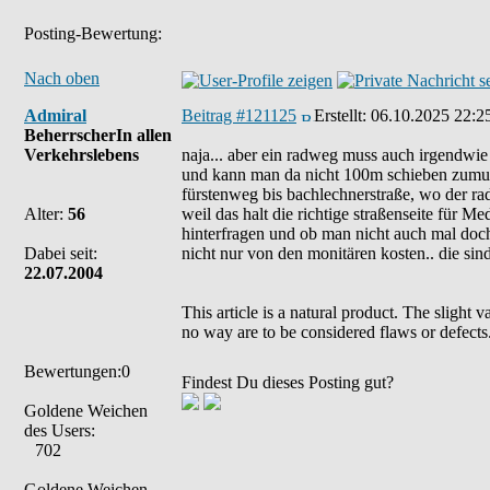
Posting-Bewertung:
Nach oben
Admiral
Beitrag #121125
Erstellt:
06.10.2025 22:2
BeherrscherIn allen
Verkehrslebens
naja... aber ein radweg muss auch irgendwie 
und kann man da nicht 100m schieben zumuten.
fürstenweg bis bachlechnerstraße, wo der ra
Alter:
56
weil das halt die richtige straßenseite für M
hinterfragen und ob man nicht auch mal doch
Dabei seit:
nicht nur von den monitären kosten.. die sind 
22.07.2004
This article is a natural product. The slight 
no way are to be considered flaws or defects
Bewertungen:0
Findest Du dieses Posting gut?
Goldene Weichen
des Users:
702
Goldene Weichen