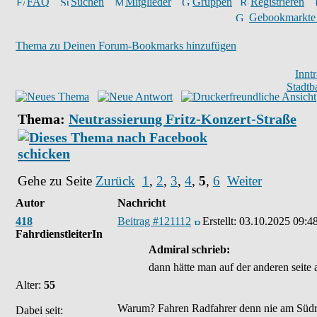
FAQ
Suchen
Mitglieder
Gruppen
Registrieren
Gebookmarkte
Thema zu Deinen Forum-Bookmarks hinzufügen
Innt
Stadtb
Thema:
Neutrassierung Fritz-Konzert-Straße
Gehe zu Seite
Zurück
1
,
2
,
3
,
4
,
5
,
6
Weiter
Autor
Nachricht
418
Beitrag #121112
Erstellt:
03.10.2025 09:4
FahrdienstleiterIn
Admiral schrieb:
dann hätte man auf der anderen seite
Alter:
55
Warum? Fahren Radfahrer denn nie am Südrin
Dabei seit: