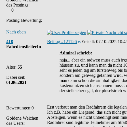
des Postings:
0
Posting-Bewertung:
Nach oben
418
Beitrag #121126
Erstellt:
07.10.2025 10:4
FahrdienstleiterIn
Admiral schrieb:
naja... aber ein radweg muss auch irg
häusern zu, und kann man da nicht 100
Alter:
55
sehr es jeden tag am fürstenweg bis b
sondern am gehweg gefahren wird, weil
Dabei seit:
man dann schon die sinnhaftigkeit d
01.06.2021
kosten/nutzen sich anschauen muss.. u
der stelle eher egal, der pinselstrich w
Erst verbaut man den Radfahrern die legalen
Bewertungen:0
Ich z.B. habe ein Liegerad, das sich nicht gu
Absteigen, wenn es nicht unbedingt sein m
Goldene Weichen
Radfahrer sind legitime Teilnehmer am Straß
des Users: